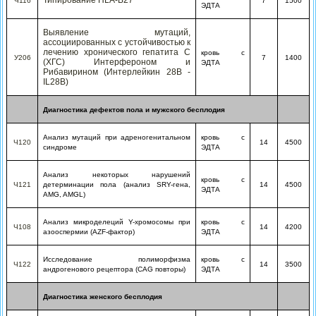
Ч116
7
1500
ЭДТА
Выявление мутаций,
ассоциированных с устойчивостью к
лечению хронического гепатита С
кровь с
У206
7
1400
(ХГС) Интерфероном и
ЭДТА
Рибавирином (Интерлейкин 28В -
IL28B)
Диагностика дефектов пола и мужского бесплодия
Анализ мутаций при адреногенитальном
кровь с
Ч120
14
4500
синдроме
ЭДТА
Анализ некоторых нарушений
кровь с
Ч121
детерминации пола (анализ SRY-гена,
14
4500
ЭДТА
AMG, AMGL)
Анализ микроделеций Y-хромосомы при
кровь с
Ч108
14
4200
азооспермии (AZF-фактор)
ЭДТА
Исследование полиморфизма
кровь с
Ч122
14
3500
андрогенового рецептора (CAG повторы)
ЭДТА
Диагностика женского бесплодия