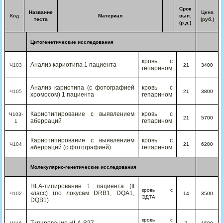
Срок
Название
Цена
Код
Материал
вып.
теста
(руб.)
(р.д.)
Цитогенетические исследования
кровь с
Анализ кариотипа 1 пациента
Ч103
21
3400
гепарином
Анализ кариотипа (с фотографией
кровь с
Ч105
21
3800
хромосом) 1 пациента
гепарином
Кариотипирование с выявлением
кровь с
Ч103-
21
5700
аберраций
гепарином
1
Кариотипирование с выявлением
кровь с
Ч104
21
6200
аберраций (с фотографией)
гепарином
Молекулярно-генетические исследования
HLA-типирование 1 пациента (II
кровь с
класс) (по локусам DRB1, DQA1,
Ч102
14
3500
ЭДТА
DQB1)
кровь с
Типирование HLA-В27