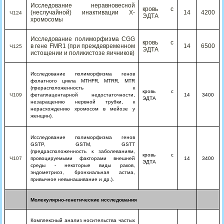
Исследование неравновесной
кровь с
(неслучайной) инактивации Х-
14
4200
Ч124
ЭДТА
хромосомы
Исследование полиморфизма CGG
кровь с
в гене FMR1 (при преждевременном
14
6500
Ч125
ЭДТА
истощении и поликистозе яичников)
Исследование полиморфизма генов
фолатного цикла MTHFR, MTRR, MTR
(прерасположенность к
кровь с
Ч109
фетаплацентарной недостаточности,
14
3400
ЭДТА
незаращению нервной трубки, к
нерасхождению хромосом в мейозе у
женщин).
Исследование полиморфизма генов
GSTP, GSTM, GSTT
(предрасположенность к заболеваниям,
кровь с
Ч107
провоцируемыми факторами внешней
14
3400
ЭДТА
среды - некоторые виды раков,
эндометриоз, бронхиальная астма,
привычное невынашивание и др.).
Молекулярно-генетические исследования
Комплексный анализ носительства частых