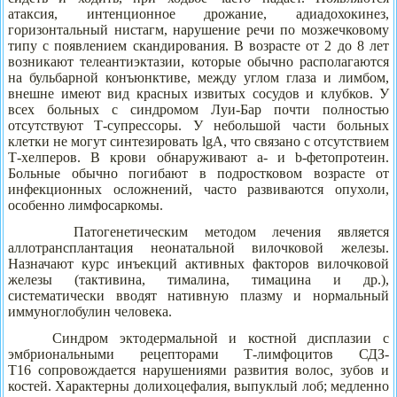
атаксия, интенционное дрожание, адиадохокинез,
горизонтальный нистагм, нарушение речи по мозжечковому
типу с появлением скандирования. В возрасте от 2 до 8 лет
возникают телеантиэктазии, которые обычно располагаются
на бульбарной конъюнктиве, между углом глаза и лимбом,
внешне имеют вид красных извитых сосудов и клубков. У
всех больных с синдромом Луи-Бар почти полностью
отсутствуют Т-супрессоры. У небольшой части больных
клетки не могут синтезировать lgA, что связано с отсутствием
Т-хелперов. В крови обнаруживают
a
-
и
b
-фетопротеин.
Больные обычно погибают в подростковом возрасте от
инфекционных осложнений, часто развиваются опухоли,
особенно лимфосаркомы.
Патогенетическим методом лечения является
аллотрансплантация неонатальной вилочковой железы.
Назначают курс инъекций активных факторов вилочковой
железы (тактивина, тималина, тимацина и др.),
систематически вводят нативную плазму и нормальный
иммуноглобулин человека.
Синдром эктодермальной и костной дисплазии с
эмбриональными рецепторами Т-лимфоцитов СДЗ-
Т16 сопровождается нарушениями развития волос, зубов и
костей. Характерны долихоцефалия, выпуклый лоб; медленно