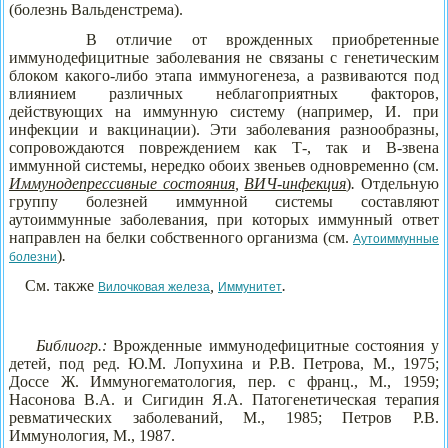
(болезнь Вальденстрема).
В отличие от врожденных приобретенные
иммунодефицитные заболевания не связаны с генетическим
блоком какого-либо этапа иммуногенеза, а развиваются под
влиянием различных неблагоприятных факторов,
действующих на иммунную систему (например, И. при
инфекции и вакцинации). Эти заболевания разнообразны,
сопровождаются повреждением как Т-, так и В-звена
иммунной системы, нередко обоих звеньев одновременно (см.
Иммунодепрессивные состояния
,
ВИЧ-инфекция
)
.
Отдельную
группу болезней иммунной системы составляют
аутоиммунные заболевания, при которых иммунный ответ
направлен на белки собственного организма (см.
Аутоиммунные
)
.
болезни
См. также
,
.
Вилочковая железа
Иммунитет
Библиогр.:
Врожденные иммунодефицитные состояния у
детей, под ред. Ю.М. Лопухина и Р.В. Петрова, М., 1975;
Доссе Ж. Иммуногематология, пер. с франц., М., 1959;
Насонова В.А. и Сигидин Я.А. Патогенетическая терапия
ревматических заболеваний, М., 1985; Петров Р.В.
Иммунология, М., 1987.