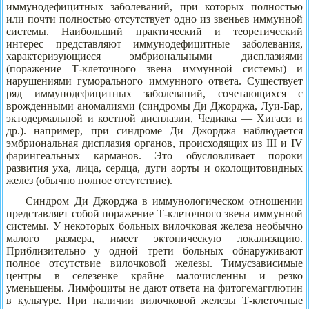
иммунодефицитных заболеваний, при которых полностью
или почти полностью отсутствует одно из звеньев иммунной
системы. Наибольший практический и теоретический
интерес представляют иммунодефицитные заболевания,
характеризующиеся эмбриональными дисплазиями
(поражение Т-клеточного звена иммунной системы) и
нарушениями гуморального иммунного ответа. Существует
ряд иммунодефицитных заболеваний, сочетающихся с
врожденными аномалиями (синдромы Ди Джорджа, Луи-Бар,
эктодермальной и костной дисплазии, Чедиака — Хигаси и
др.). например, при синдроме Ди Джорджа наблюдается
эмбриональная дисплазия органов, происходящих из III и IV
фарингеальных карманов. Это обусловливает пороки
развития уха, лица, сердца, дуги аорты и околощитовидных
желез (обычно полное отсутствие).
Синдром Ди Джорджа в иммунологическом отношении
представляет собой поражение Т-клеточного звена иммунной
системы. У некоторых больных вилочковая железа необычно
малого размера, имеет эктопическую локализацию.
Приблизительно у одной трети больных обнаруживают
полное отсутствие вилочковой железы. Тимусзависимые
центры в селезенке крайне малочисленны и резко
уменьшены. Лимфоциты не дают ответа на фитогемагглютин
в культуре. При наличии вилочковой железы Т-клеточные