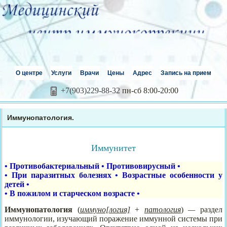
О центре
Услуги
Врачи
Цены
Адрес
Запись на прием
+7(903)229-88-32
пн-сб 8:00-20:00
Иммунопатология.
Иммунитет
•
Противобактериальный
•
Противовирусный
•
•
При паразитных болезнях
•
Возрастные особенности у
детей
•
•
В пожилом и старческом возрасте
•
Иммунопатол
о
гия
(
иммуно[логия]
+
патология
)
—
раздел
иммунологии, изучающий поражение иммунной системы при