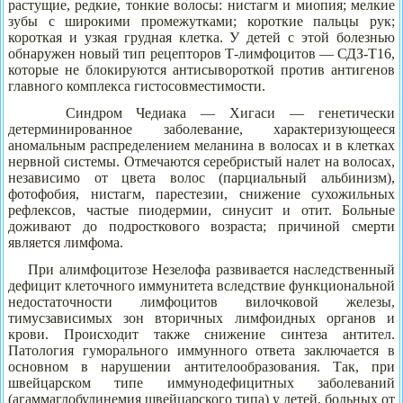
растущие, редкие, тонкие волосы: нистагм и миопия; мелкие
зубы с широкими промежутками; короткие пальцы рук;
короткая и узкая грудная клетка. У детей с этой болезнью
обнаружен новый тип рецепторов Т-лимфоцитов — СДЗ-T16,
которые не блокируются антисывороткой против антигенов
главного комплекса гистосовместимости.
Синдром Чедиака — Хигаси — генетически
детерминированное заболевание, характеризующееся
аномальным распределением меланина в волосах и в клетках
нервной системы. Отмечаются серебристый налет на волосах,
независимо от цвета волос (парциальный альбинизм),
фотофобия, нистагм, парестезии, снижение сухожильных
рефлексов, частые пиодермии, синусит и отит. Больные
доживают до подросткового возраста; причиной смерти
является лимфома.
При алимфоцитозе Незелофа развивается наследственный
дефицит клеточного иммунитета вследствие функциональной
недостаточности лимфоцитов вилочковой железы,
тимусзависимых зон вторичных лимфоидных органов и
крови. Происходит также снижение синтеза антител.
Патология гуморального иммунного ответа заключается в
основном в нарушении антителообразования. Так, при
швейцарском типе иммунодефицитных заболеваний
(агаммаглобулинемия швейцарского типа) у детей, больных от