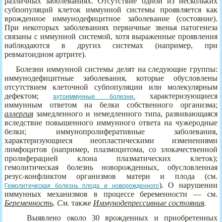
различных заболеваниях. Отсутствие одной из нескольких
субпопуляций клеток иммунной системы проявляется как
врожденное иммунодефицитное заболевание (состояние).
При некоторых заболеваниях первичные звенья патогенеза
связаны с иммунной системой, хотя выраженные проявления
наблюдаются в других системах (например, при
ревматоидном артрите).
Болезни иммунной системы делят на следующие группы:
иммунодефицитные заболевания, которые обусловлены
отсутствием клеточной субпопуляции или молекулярным
дефектом;
,
характеризующиеся
аутоиммунные болезни
иммунным ответом на белки собственного организма;
аллергия
замедленного и немедленного типа, развивающаяся
вследствие повышенного иммунного ответа на чужеродные
белки; иммунопролиферативные заболевания,
характеризующиеся
неопластическими изменениями
лимфоцитов (например, плазмоцитома, со злокачественной
пролиферацией клона плазматических клеток);
гемолитическая болезнь новорожденных, обусловленная
резус-конфликтом организмов матери и плода (см.
)
.
О нарушении
Гемолитическая болезнь плода и новорожденного
иммунных механизмов в процессе беременности — см.
Беременность
. См.
также
Иммунодепрессивные состояния
.
Выявлено около 30 врожденных и приобретенных