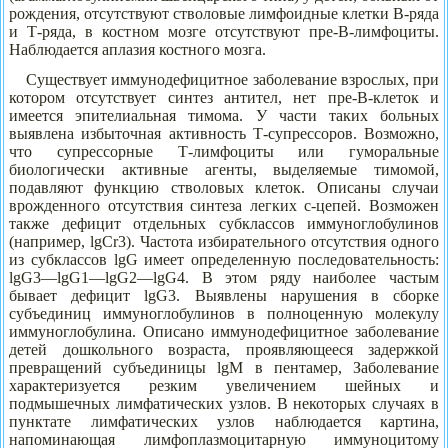
рождения, отсутствуют стволовые лимфоидные клетки В-ряда
и Т-ряда, в костном мозге отсутствуют пре-В-лимфоциты.
Наблюдается аплазия костного мозга.
Существует иммунодефицитное заболевание взрослых, при
котором отсутствует синтез антител, нет пре-В-клеток и
имеется эпителиальная тимома. У части таких больных
выявлена избыточная активность Т-супрессоров. Возможно,
что супрессорные Т-лимфоциты или гуморальные
биологически активные агенты, выделяемые тимомой,
подавляют функцию стволовых клеток. Описаны случаи
врожденного отсутствия синтеза легких
c
-цепей. Возможен
также дефицит отдельных субклассов иммуноглобулинов
(например, lgCr3). Частота избирательного отсутствия одного
из субклассов lgG имеет определенную последовательность:
lgG3—lgG1—lgG2—lgG4. В этом ряду наиболее частым
бывает дефицит lgG3. Выявлены нарушения в сборке
субъединиц иммуноглобулинов в полноценную молекулу
иммуноглобулина. Описано иммунодефицитное заболевание
детей дошкольного возраста, проявляющееся задержкой
превращений субъединицы lgM в пентамер, Заболевание
характеризуется резким увеличением шейных и
подмышечных лимфатических узлов. В некоторых случаях в
пунктате лимфатических узлов наблюдается картина,
напоминающая лимфоплазмоцитарную иммуноцитому