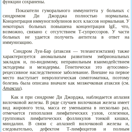
функции сохранены.
Показатели гуморального иммунитета у больных с
синдромом Ди Джорджа полностью нормальны.
Концентрация иммуноглобулинов всех классов нормальная. У
некоторых больных повышена концентрация lgE, что,
возможно, связано с отсутствием Т-супрессоров. У части
больных не удается получить антитела в ответ на
иммунизацию.
Синдром Луи-Бар (атаксия — телеангиэктазия) также
характеризуется аномальным развитием эмбриональных
закладок и, по-видимому, неправильным взаимодействием
эктодермы и мезодермы. Генетически это аутосомно-
рецессивное наследственное заболевание. Внешне на первое
место выступает неврологическая симптоматика, поэтому
болезнь была описана вначале как мозжечковая атаксия (см.
Атаксии
)
.
Как и при синдроме Ди Джорджа, наблюдается аплазия
вилочковой железы. В ряде случаев вилочковая железа имеет
вид жирового тела, масса ее уменьшена в несколько раз,
отмечается гипоплазия лимфатических узлов, селезенки,
групповых лимфатических фолликулов тонкой кишки,
миндалин. В связи с аплазией вилочковой железы и,
следовательно, дефектом Т-лимфоцитов и полным