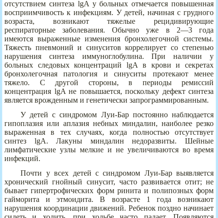
отсутствием синтеза lgA у больных отмечается повышенная
восприимчивость к инфекциям. У детей, начиная с грудного
возраста, возникают тяжелые рецидивирующие
респираторные заболевания. Обычно уже в 2—3 года
имеются выраженные изменения бронхолегочной системы.
Тяжесть пневмоний и синуситов коррелирует со степенью
нарушения синтеза иммуноглобулина. При наличии у
больных следовых концентраций lgA в крови и секретах
бронхолегочная патология и синуситы протекают менее
тяжело. С другой стороны, в периоды ремиссий
концентрация lgA не повышается, поскольку дефект синтеза
является врожденным и генетически запрограммированным.
У детей с синдромом Луи-Бар постоянно наблюдается
гипоплазия или аплазия небных миндалин, наиболее резко
выраженная в тех случаях, когда полностью отсутствует
синтез lgA. Лакуны миндалин недоразвиты. Шейные
лимфатические узлы мелкие и не увеличиваются во время
инфекций.
Почти у всех детей с синдромом Луи-Бар выявляется
хронический гнойный синусит, часто развивается отит; не
бывает гипертрофических форм ринита и полипозных форм
гайморита и этмоидита. В возрасте 1 года возникают
нарушения координации движений. Ребенок поздно начинает
сидеть и ходить, при ходьбе часто падает. Появляются