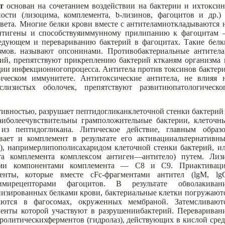
т
основан на сочетанием воздействии на бактерии и ихтокси
ности (лизоцима, комплемента,
b
-лизинов, фагоцитов и др.)
вета. Многие белки крови вместе с антителамиоткладываются 
антигены и способствуяиммунному прилипанию к фагоцитам
ледующем и перевариванию бактерий в фагоцитах. Такие белк
мов. называют опсонинами. Противобактериальные антитела
рий, препятствуют прикреплению бактерий ктканям организма 
адии инфекционногопроцесса. Антитела против токсинов бактер
ическом иммунитете. Антитоксические антитела, не влияя 
слизистых оболочек, препятствуют развитиюпатологическо
ивностью, разрушает пептидогликанклеточной стенки бактерий
аиболеечувствительны грамположительиые бактерии, клеточн
из пептидогликана. Литическое действие, главным образ
вает и комплемент в результате его активацииальтернативн
а), напримерлипополисахаридом клеточной стенки бактерий, и
та комплемента комплексом антиген—антитело) путем. Лиз
ными компонентами комплемента — С8 и С9. Приактивац
енты, которые вместе сFc-фрагментами антител (lgM, lg
имирецепторами фагоцитов. В результате обволакиван
низированных белками крови, бактериальные клетки погружают
гаются в фагосомах, окруженных мембраной. Затемсливают
енты которой участвуют в разрушениибактерий. Перевариван
ролитическихферментов (гидролаз), действующих в кислой сред