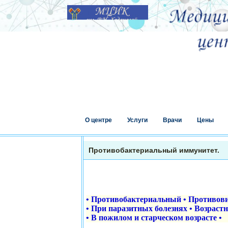
О центре
Услуги
Врачи
Цены
Противобактериальный иммунитет.
•
Противобактериальный
•
Противов
•
При паразитных болезнях
•
Возрастн
•
В пожилом и старческом возрасте
•