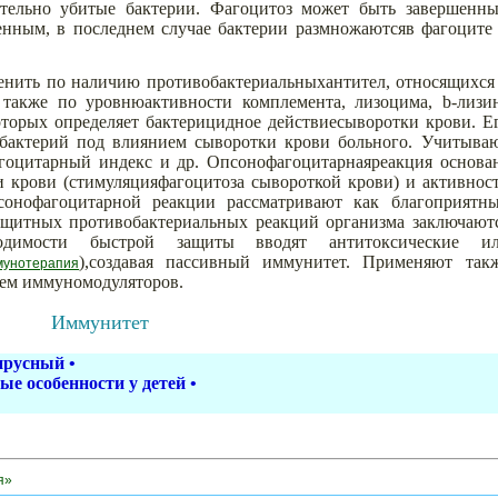
тельно убитые бактерии. Фагоцитоз может быть завершенн
енным, в последнем случае бактерии размножаютсяв фагоците
ить по наличию противобактериальныхантител, относящихся
 также по уровнюактивности комплемента, лизоцима,
b
-лизи
оторых определяет бактерицидное действиесыворотки крови. Е
 бактерий под влиянием сыворотки крови больного. Учитыва
агоцитарный индекс и др. Опсонофагоцитарнаяреакция основа
и крови (стимуляцияфагоцитоза сывороткой крови) и активнос
сонофагоцитарной реакции рассматривают как благоприятн
щитных противобактериальных реакций организма заключают
одимости быстрой защиты вводят антитоксические и
),создавая пассивный иммунитет. Применяют так
унотерапия
ем иммуномодуляторов.
Иммунитет
ирусный
•
ые особенности у детей
•
я»