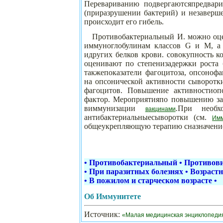
Перевариванию подвергаютсяпредвари
(приразрушении бактерий) и незаверш
происходит его гибель.
Противобактериальный И. можно оцен
иммуноглобулинам классов G и М, а
идругих белков крови. совокупность к
оценивают по
степенизадержки роста
такжепоказатели фагоцитоза, опсоноф
на опсонической активности сыворотк
фагоцитов. Повышение активностиоп
фактор. Мероприятияпо повышению за
виммунизации
.
При необх
вакцинами
антибактериальныесыворотки (см.
Имм
общеукрепляющую терапию сназначени
•
Противобактериальный
•
Противов
•
При паразитных болезнях
•
Возрастн
•
В пожилом и старческом возрасте
•
Об Иммунитете
Источник:
«Малая медицинская энциклопеди