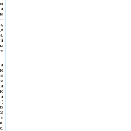
ны
 и
на
 —
и,
,в
и,
ий
на
го
 и
ые
ом
ым
ли
ис
ии
G)
ия
ся
ся
ие
е.