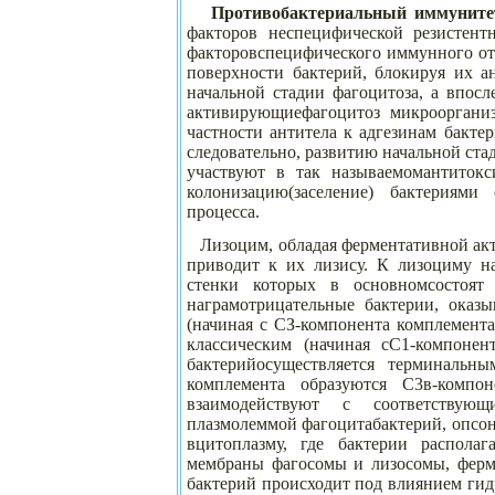
Противобактериальный иммуните
факторов неспецифической резистент
факторовспецифического иммунного от
поверхности бактерий, блокируя их 
начальной стадии фагоцитоза, а впос
активирующиефагоцитоз микроорганиз
частности антитела к адгезинам бакте
следовательно, развитию начальной ст
участвуют в так называемомантитокс
колонизацию(заселение) бактериями 
процесса.
Лизоцим, обладая ферментативной акт
приводит к их лизису. К лизоциму н
стенки которых в основномсостоят 
награмотрицательные бактерии, оказы
(начиная с СЗ-компонента комплемент
классическим (начиная сС1-компонен
бактерийосуществляется терминаль
комплемента образуются С3в-компон
взаимодействуют с соответствующ
плазмолеммой фагоцитабактерий, опсо
вцитоплазму, где бактерии распола
мембраны фагосомы и лизосомы, ферм
бактерий происходит под влиянием гид