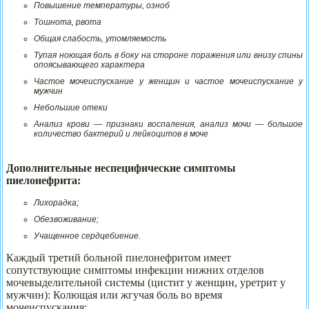
Повышение температуры, озноб
Тошнота, рвота
Общая слабость, утомляемость
Тупая ноющая боль в боку на стороне поражения или внизу спины
опоясывающего характера
Частое мочеиспускание у женщин и частое мочеиспускание у
мужчин
Небольшие отеки
Анализ крови — признаки воспаления, анализ мочи — большое
количество бактерий и лейкоцитов в моче
Дополнительные неспецифические симптомы
пиелонефрита:
Лихорадка;
Обезвоживание;
Учащенное сердцебиение.
Каждый третий больной пиелонефритом имеет
сопутствующие симптомы инфекции нижних отделов
мочевыделительной системы (цистит у женщин, уретрит у
мужчин): Колющая или жгучая боль во время
мочеиспускания;