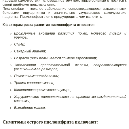
нарушая самочувствия человека, поэтому некоторые больные относятся к
своей проблеме легкомысленно.
Пиелонефрит - тяжелое заболевание, сопровождающееся выраженными
болевыми ощущениями и значительно ухудшающее самочувствие
пациента. Пиелонефрит легче предупредить, чем вылечить.
К факторам риска развития пиелонефрита относятся:
Врожденные аномалии развития почек, мочевого пузыря и
уретры;
СПИД;
Сахарный диабет;
Возраст (риск повышается по мере взросления);
Заболевания предстательной железы, сопровождающиеся
увеличением ее размеров;
Почечнокаменная болезнь;
Травма спинного мозга;
Катетеризация мочевого пузыря;
Хирургические вмешательства на органах мочевыделительной
системы;
Выпадение матки.
Симптомы острого пиелонефрита включают: