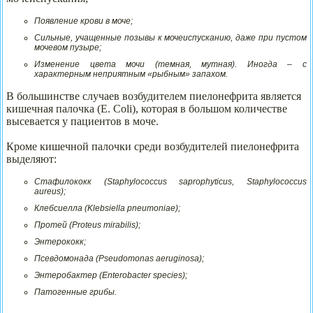
Появление крови в моче;
Сильные, учащенные позывы к мочеиспусканию, даже при пустом
мочевом пузыре;
Изменение цвета мочи (темная, мутная). Иногда – с
характерным неприятным «рыбным» запахом.
В большинстве случаев возбудителем пиелонефрита является
кишечная палочка (E. Coli), которая в большом количестве
высевается у пациентов в моче.
Кроме кишечной палочки среди возбудителей пиелонефрита
выделяют:
Стафилококк (Staphylococcus saprophyticus, Staphylococcus
aureus);
Клебсиелла (Klebsiella pneumoniae);
Протей (Proteus mirabilis);
Энтерококк;
Псевдомонада (Pseudomonas aeruginosa);
Энтеробактер (Enterobacter species);
Патогенные грибы.