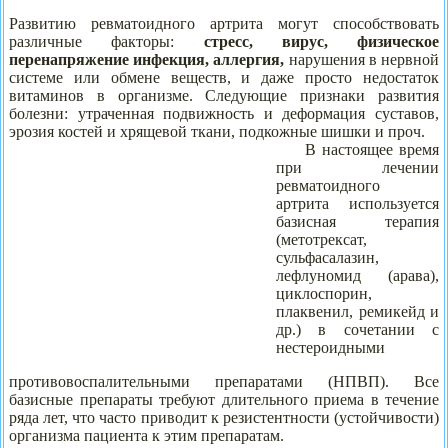
Развитию ревматоидного артрита могут способствовать
различные факторы:
стресс, вирус, физическое
перенапряжение инфекция, аллергия,
нарушения в нервной
системе или обмене веществ, и даже просто
недостаток
витаминов в организме. Следующие признаки развития
болезни: утраченная подвижность и деформация суставов,
эрозия костей и хрящевой ткани, подкожные шишки и проч.
В настоящее время
при лечении
ревматоидного
артрита используется
базисная терапия
(метотрексат,
сульфасалазин,
лефлуномид (арава),
циклоспорин,
плаквенил, ремикейд и
др.) в сочетании с
нестероидными
противовоспалительными препаратами (НПВП). Все
базисные препараты требуют длительного приема в течение
ряда лет, что ч
асто приводит к резистентности (устойчивости)
организма пациента к этим препаратам.