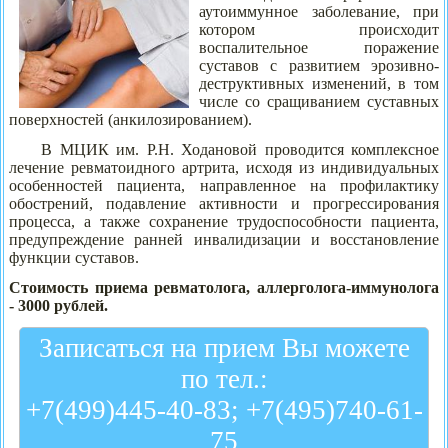
аутоиммунное заболевание, при
котором происходит
воспалительное поражение
суставов с развитием эрозивно-
деструктивных изменений, в том
числе со сращиванием суставных
поверхностей (анкилозированием).
В МЦИК им. Р.Н. Ходановой проводится комплексное
лечение ревматоидного артрита, исходя из индивидуальных
особенностей пациента, направленное на профилактику
обострений, подавление активности и прогрессирования
процесса, а также
сохранение трудоспособности пациента,
предупреждение ранней инвалидизации и восстановление
функции суставов.
Стоимость приема ревматолога, аллерголога-иммунолога
- 3000 рублей.
Записаться на прием Вы можете
по тел.:
+7(499)445-40-83; +7(495)740-61-
75