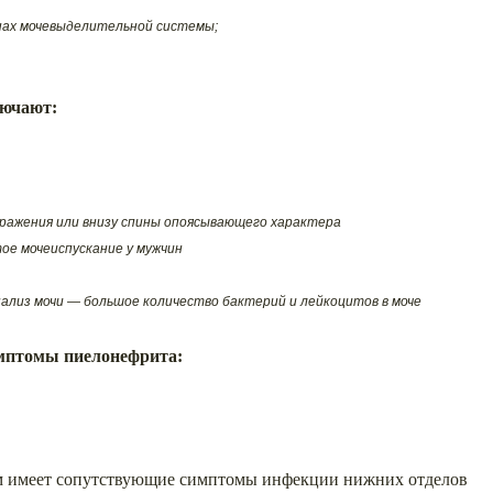
нах мочевыделительной системы;
лючают:
оражения или внизу спины опоясывающего характера
ое мочеиспускание у мужчин
нализ мочи — большое количество бактерий и лейкоцитов в моче
мптомы пиелонефрита:
м имеет сопутствующие симптомы инфекции нижних отделов