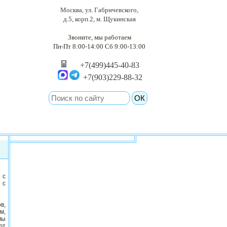
Москва, ул. Габричевского,
д.5, корп.2, м. Щукинская
Звоните, мы работаем
Пн-Пт 8:00-14:00 Сб 9:00-13:00
+7(499)445-40-83
+7(903)229-88-32
 с
 с
в,
м,
мы
ют