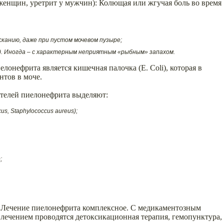
женщин, уретрит у мужчин): Колющая или жгучая боль во время
канию, даже при пустом мочевом пузыре;
). Иногда – с характерным неприятным «рыбным» запахом.
лонефрита является кишечная палочка (E. Coli), которая в
нтов в моче.
телей пиелонефрита выделяют:
s, Staphylococcus aureus);
;
Лечение пиелонефрита комплексное. С медикаментозным
лечением проводятся детоксикационная терапия, гемопунктура,