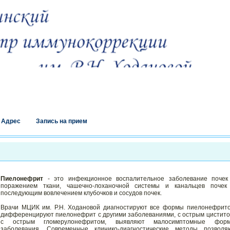
Адрес
Запись на прием
Пиелонефрит
- это инфекционное воспалительное заболевание почек
поражением ткани, чашечно-лоханочной системы и канальцев почек
последующим вовлечением клубочков и сосудов почек.
Врачи МЦИК им. Р.Н. Ходановой диагностируют все формы пиелонефрито
дифференцируют пиелонефрит с другими заболеваниями, с острым цистито
с острым гломерулонефритом, выявляют малосимптомные фор
заболевания. Современные клинико-диагностические методы позволя