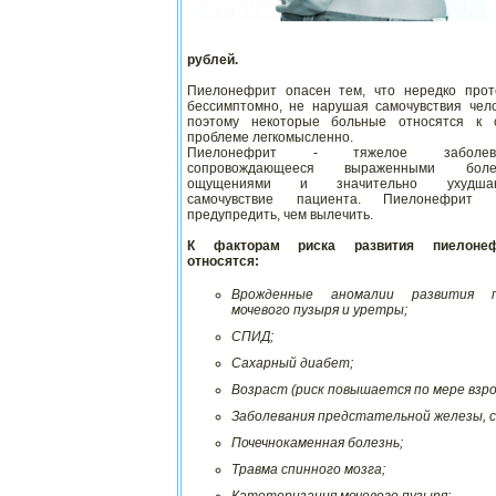
рублей.
Пиелонефрит опасен тем, что нередко прот
бессимптомно, не нарушая самочувствия чело
поэтому некоторые больные относятся к 
проблеме легкомысленно.
Пиелонефрит - тяжелое заболева
сопровождающееся выраженными боле
ощущениями и значительно ухудша
самочувствие пациента. Пиелонефрит л
предупредить, чем вылечить.
К факторам риска развития пиелонеф
относятся:
Врожденные аномалии развития по
мочевого пузыря и уретры;
СПИД;
Сахарный диабет;
Возраст (риск повышается по мере взро
Заболевания предстательной железы, с
Почечнокаменная болезнь;
Травма спинного мозга;
Катетеризация мочевого пузыря;