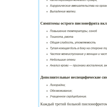
Хирургические вмешательства на орга
Выпадение матки.
Симптомы острого пиелонефрита вк
Повышение температуры, озноб
Тошнота, рвота
Общая слабость, утомляемость
Тупая ноющая боль в боку на стороне п
Частое мочеиспускание у женщин и част
Небольшие отеки
Анализ крови — признаки воспаления, а
Дополнительные неспецифические си
Лихорадка;
Обезвоживание;
Учащенное сердцебиение.
Каждый третий больной пиелонефрито