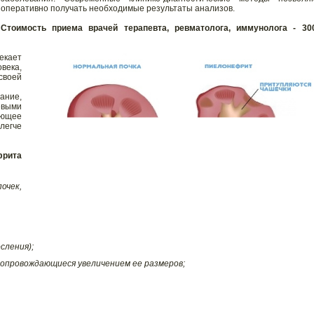
оперативно получать необходимые результаты анализов.
Стоимость приема врачей терапевта, ревматолога, иммунолога - 30
екает
века,
своей
ние,
выми
ющее
егче
рита
чек,
сления);
опровождающиеся увеличением ее размеров;