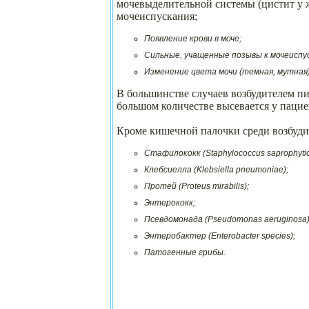
мочевыделительной системы (цистит у 
мочеиспускания;
Появление крови в моче;
Сильные, учащенные позывы к мочеиспус
Изменение цвета мочи (темная, мутная
В большинстве случаев возбудителем пие
большом количестве высевается у пацие
Кроме кишечной палочки среди возбуди
Стафилококк (Staphylococcus saprophyticu
Клебсиелла (Klebsiella pneumoniae);
Протей (Proteus mirabilis);
Энтерококк;
Псевдомонада (Pseudomonas aeruginosa)
Энтеробактер (Enterobacter species);
Патогенные грибы.