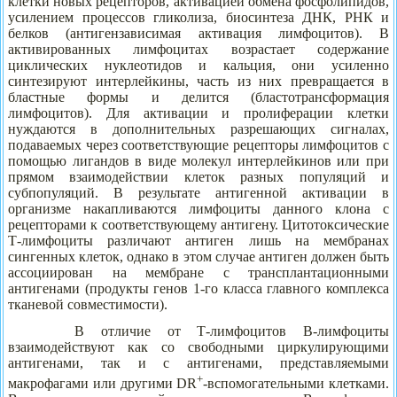
клетки новых рецепторов, активацией обмена фосфолипидов,
усилением процессов гликолиза, биосинтеза ДНК, РНК и
белков (антигензависимая активация лимфоцитов). В
активированных лимфоцитах возрастает содержание
циклических нуклеотидов и кальция, они усиленно
синтезируют интерлейкины, часть из них превращается в
бластные формы и делится (бластотрансформация
лимфоцитов). Для активации и пролиферации клетки
нуждаются в дополнительных разрешающих сигналах,
подаваемых через соответствующие рецепторы лимфоцитов с
помощью лигандов в виде молекул интерлейкинов или при
прямом взаимодействии клеток разных популяций и
субпопуляций. В результате антигенной активации в
организме накапливаются лимфоциты данного клона с
рецепторами к соответствующему антигену. Цитотоксические
Т-лимфоциты различают антиген лишь на мембранах
сингенных клеток, однако в этом случае антиген должен быть
ассоциирован на мембране с трансплантационными
антигенами (продукты генов 1-го класса главного комплекса
тканевой совместимости).
В отличие от Т-лимфоцитов В-лимфоциты
взаимодействуют как со свободными циркулирующими
антигенами, так и с антигенами, представляемыми
+
макрофагами или другими DR
-вспомогательными клетками.