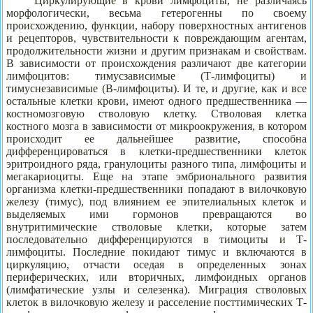
Циркулирующие в крови лимфоциты, не различаясь
морфологически, весьма гетерогенны по своему
происхождению, функции, набору поверхностных антигенов
и рецепторов, чувствительности к повреждающим агентам,
продолжительности жизни и другим признакам и свойствам.
В зависимости от происхождения различают две категории
лимфоцитов: тимусзависимые (Т-лимфоциты) и
тимуснезависимые (В-лимфоциты). И те, и другие, как и все
остальные клетки крови, имеют одного предшественника —
костномозговую стволовую клетку. Стволовая клетка
костного мозга в зависимости от микроокружения, в котором
происходит ее дальнейшее развитие, способна
дифференцироваться в клетки-предшественники клеток
эритроидного ряда, гранулоциты разного типа, лимфоциты и
мегакариоциты. Еще на этапе эмбрионального развития
организма клетки-предшественники попадают в вилочковую
железу (тимус), под влиянием ее эпителиальных клеток и
выделяемых ими гормонов превращаются во
внутритимические стволовые клетки, которые затем
последовательно дифференцируются в тимоциты и Т-
лимфоциты. Последние покидают тимус и включаются в
циркуляцию, отчасти оседая в определенных зонах
периферических, или вторичных, лимфоидных органов
(лимфатические узлы и селезенка). Миграция стволовых
клеток в вилочковую железу и расселение посттимических Т-