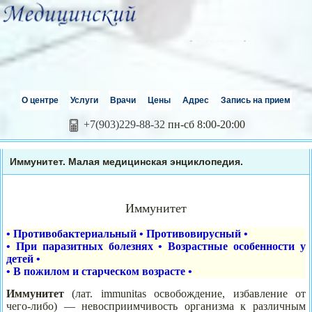
О центре
Услуги
Врачи
Цены
Адрес
Запись на прием
+7(903)229-88-32
пн-сб 8:00-20:00
Иммунитет. Малая медицинская энциклопедия.
Иммунитет
•
Противобактериальный
•
Противовирусный
•
•
При паразитных болезнях
•
Возрастные особенности у
детей
•
•
В пожилом и старческом возрасте
•
Иммунит
е
т
(лат. immunitas освобождение, избавление от
чего-либо) — невосприимчивость организма к различным