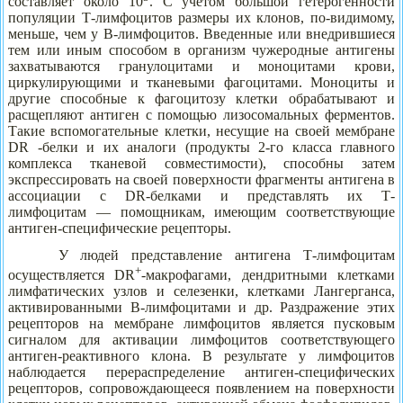
составляет около 10
. С учетом большой гетерогенности
популяции Т-лимфоцитов размеры их клонов, по-видимому,
меньше, чем у В-лимфоцитов. Введенные или внедрившиеся
тем или иным способом в организм чужеродные антигены
захватываются гранулоцитами и моноцитами крови,
циркулирующими и тканевыми фагоцитами. Моноциты и
другие способные к фагоцитозу клетки обрабатывают и
расщепляют антиген с помощью лизосомальных ферментов.
Такие вспомогательные клетки, несущие на своей мембране
DR -белки и их аналоги (продукты 2-го класса главного
комплекса тканевой совместимости), способны затем
экспрессировать на своей поверхности фрагменты антигена в
ассоциации с DR-белками и представлять их Т-
лимфоцитам — помощникам, имеющим соответствующие
антиген-специфические рецепторы.
У людей представление антигена Т-лимфоцитам
+
осуществляется DR
-макрофагами, дендритными клетками
лимфатических узлов и селезенки, клетками Лангерганса,
активированными В-лимфоцитами и др. Раздражение этих
рецепторов на мембране лимфоцитов является пусковым
сигналом для активации лимфоцитов соответствующего
антиген-реактивного клона. В результате у лимфоцитов
наблюдается перераспределение антиген-специфических
рецепторов, сопровождающееся появлением на поверхности