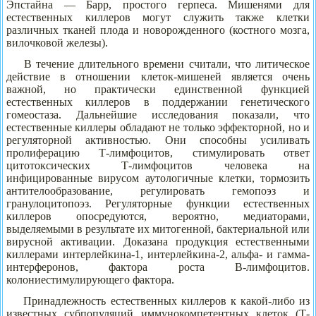
Эпстайна — Барр, простого герпеса. Мишенями для
естественных киллеров могут служить также клетки
различных тканей плода и новорожденного (костного мозга,
вилочковой железы).
В течение длительного времени считали, что литическое
действие в отношении клеток-мишеней является очень
важной, но практически единственной функцией
естественных киллеров в поддержании генетического
гомеостаза. Дальнейшие исследования показали, что
естественные киллеры обладают не только эффекторной, но и
регуляторной активностью. Они способны усиливать
пролиферацию Т-лимфоцитов, стимулировать ответ
цитотоксических Т-лимфоцитов человека на
инфицированные вирусом аутологичные клетки, тормозить
антителообразование, регулировать гемопоэз и
гранулоцитопоэз. Регуляторные функции естественных
киллеров опосредуются, вероятно, медиаторами,
выделяемыми в результате их митогенной, бактериальной или
вирусной активации. Доказана продукция естественными
киллерами интерлейкина-1, интерлейкина-2, альфа- и гамма-
интерферонов, фактора роста В-лимфоцитов.
колониестимулирующего фактора.
Принадлежность естественных киллеров к какой-либо из
известных субпопуляций иммунокомпетентных клеток (Т-