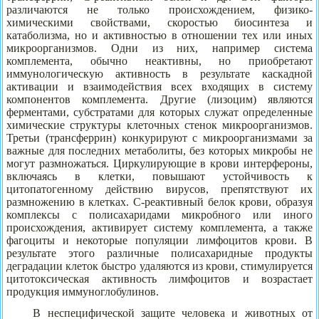
различаются не только происхождением, физико-
химическими свойствами, скоростью биосинтеза и
катаболизма, но и активностью в отношении тех или иных
микроорганизмов. Одни из них, например система
комплемента, обычно неактивны, но приобретают
иммунологическую активность в результате каскадной
активации и взаимодействия всех входящих в систему
компонентов комплемента. Другие (лизоцим) являются
ферментами, субстратами для которых служат определенные
химические структуры клеточных стенок микроорганизмов.
Третьи (трансферрин) конкурируют с микроорганизмами за
важные для последних метаболиты, без которых микробы не
могут размножаться. Циркулирующие в крови интерфероны,
включаясь в клетки, повышают устойчивость к
цитопатогенному действию вирусов, препятствуют их
размножению в клетках. С-реактивный белок крови, образуя
комплексы с полисахаридами микробного или иного
происхождения, активирует систему комплемента, а также
фагоциты и некоторые популяции лимфоцитов крови. В
результате этого различные полисахаридные продукты
деградации клеток быстро удаляются из крови, стимулируется
цитотоксическая активность лимфоцитов и возрастает
продукция иммуноглобулинов.
В неспецифической защите человека и животных от