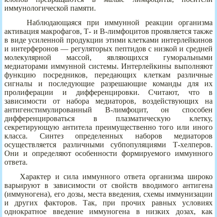
иммунологической памяти.
Наблюдающаяся при иммунной реакции организма
активация макрофагов, Т- и В-лимфоцитов проявляется также
в виде усиленной продукции этими клетками интерлейкинов
и интерферонов — регуляторых пептидов с низкой и средней
молекулярной массой, являющихся гуморальными
медиаторами иммунной системы. Интерлейкины выполняют
функцию посредников, передающих клеткам различные
сигналы и последующие разрешающие команды для их
пролиферации и дифференцировки. Считают, что в
зависимости от набора медиаторов, воздействующих на
антигенстимулированный В-лимфоцит, он способен
дифференцироваться в плазматическую клетку,
секретирующую антитела преимущественно того или иного
класса. Синтез определенных наборов медиаторов
осуществляется различными субпопуляциями Т-хелперов.
Они и определяют особенности формируемого иммунного
ответа.
Характер и сила иммунного ответа организма широко
варьируют в зависимости от свойств вводимого антигена
(иммуногена), его дозы, места введения, схемы иммунизации
и других факторов. Так, при прочих равных условиях
однократное введение иммуногена в низких дозах, как