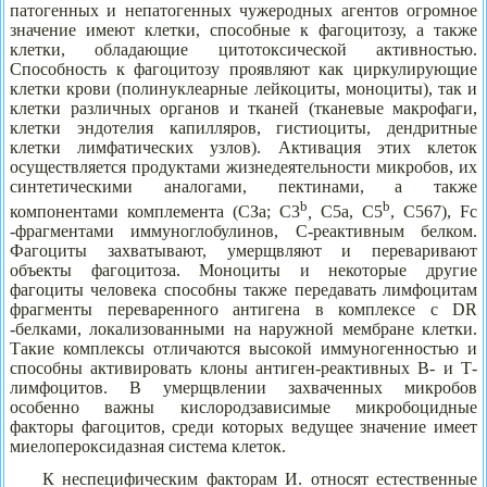
патогенных и непатогенных чужеродных агентов огромное
значение имеют клетки, способные к фагоцитозу, а также
клетки, обладающие цитотоксической активностью.
Способность к фагоцитозу проявляют как циркулирующие
клетки крови (полинуклеарные лейкоциты, моноциты), так и
клетки различных органов и тканей (тканевые макрофаги,
клетки эндотелия капилляров, гистиоциты, дендритные
клетки лимфатических узлов). Активация этих клеток
осуществляется продуктами жизнедеятельности микробов, их
синтетическими аналогами, пектинами, а также
b
b
компонентами комплемента (СЗа; С3
,
С5а, C5
, С567), Fc
-фрагментами иммуноглобулинов, С-реактивным белком.
Фагоциты захватывают, умерщвляют и переваривают
объекты фагоцитоза. Моноциты и некоторые другие
фагоциты человека способны также передавать лимфоцитам
фрагменты переваренного антигена в комплексе с DR
-белками, локализованными на наружной мембране клетки.
Такие комплексы отличаются высокой иммуногенностью и
способны активировать клоны антиген-реактивных В- и Т-
лимфоцитов. В умерщвлении захваченных микробов
особенно важны кислородзависимые микробоцидные
факторы фагоцитов, среди которых ведущее значение имеет
миелопероксидазная система клеток.
К неспецифическим факторам И. относят естественные