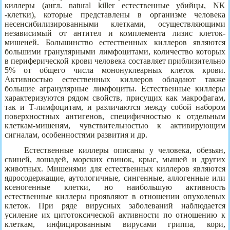
киллеры (англ. natural killer естественные убийцы, NK
-клетки), которые представлены в организме человека
несенсибилизированными клетками, осуществляющими
независимый от антител и комплемента лизис клеток-
мишеней. Большинство естественных киллеров являются
большими гранулярными лимфоцитами, количество которых
в периферической крови человека составляет приблизительно
5% от общего числа мононуклеарных клеток крови.
Активностью естественных киллеров обладают также
большие агранулярные лимфоциты. Естественные киллеры
характеризуются рядом свойств, присущих как макрофагам,
так и Т-лимфоцитам, и различаются между собой набором
поверхностных антигенов, специфичностью к отдельным
клеткам-мишеням, чувствительностью к активирующим
сигналам, особенностями развития и др.
Естественные киллеры описаны у человека, обезьян,
свиней, лошадей, морских свинок, крыс, мышей и других
животных. Мишенями для естественных киллеров являются
ядросодержащие, аутологичные, сингенные, аллогенные или
ксеногенные клетки, но наибольшую активность
естественные киллеры проявляют в отношении опухолевых
клеток. При ряде вирусных заболеваний наблюдается
усиление их цитотоксической активности по отношению к
клеткам, инфицированным вирусами гриппа, кори,