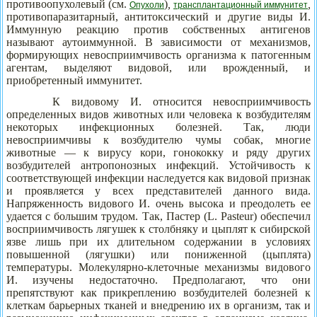
противоопухолевый (см.
)
,
,
Опухоли
трансплантационный иммунитет
противопаразитарный, антитоксический и другие виды И.
Иммунную реакцию против собственных антигенов
называют аутоиммунной. В зависимости от механизмов,
формирующих невосприимчивость организма к патогенным
агентам, выделяют видовой, или врожденный, и
приобретенный иммунитет.
К видовому И. относится невосприимчивость
определенных видов животных или человека к возбудителям
некоторых инфекционных болезней. Так, люди
невосприимчивы к возбудителю чумы собак, многие
животные — к вирусу кори, гонококку и ряду других
возбудителей антропонозных инфекций. Устойчивость к
соответствующей инфекции наследуется как видовой признак
и проявляется у всех представителей данного вида.
Напряженность видового И. очень высока и преодолеть ее
удается с большим трудом. Так, Пастер (L. Pasteur) обеспечил
восприимчивость лягушек к столбняку и цыплят к сибирской
язве лишь при их длительном содержании в условиях
повышенной (лягушки) или пониженной (цыплята)
температуры. Молекулярно-клеточные механизмы видового
И. изучены недостаточно. Предполагают, что они
препятствуют как прикреплению возбудителей болезней к
клеткам барьерных тканей и внедрению их в организм, так и