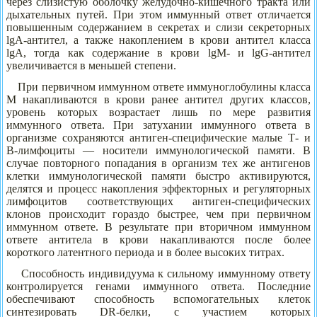
через слизистую оболочку желудочно-кишечного тракта или
дыхательных путей. При этом иммунный ответ отличается
повышенным содержанием в секретах и слизи секреторных
lgA-антител, а также накоплением в крови антител класса
lgA, тогда как содержание в крови lgM- и lgG-антител
увеличивается в меньшей степени.
При первичном иммунном ответе иммуноглобулины класса
М накапливаются в крови ранее антител других классов,
уровень которых возрастает лишь по мере развития
иммунного ответа. При затухании иммунного ответа в
организме сохраняются антиген-специфические малые Т- и
В-лимфоциты — носители иммунологической памяти. В
случае повторного попадания в организм тех же антигенов
клетки иммунологической памяти быстро активируются,
делятся и процесс накопления эффекторных и регуляторных
лимфоцитов соответствующих антиген-специфических
клонов происходит гораздо быстрее, чем при первичном
иммунном ответе. В результате при вторичном иммунном
ответе антитела в крови накапливаются после более
короткого латентного периода и в более высоких титрах.
Способность индивидуума к сильному иммунному ответу
контролируется генами иммунного ответа. Последние
обеспечивают способность вспомогательных клеток
синтезировать DR-белки, с участием которых