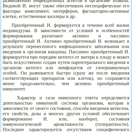
размножению инфекционных агентов в организме хозяина.
Видовой И. могут также обеспечивать неспецифические его
факторы: комплемент, интерферон, фагоцитарно-активные
клетки, естественные киллеры и др.
Приобретенный И. формируется в течение всей жизни
индивидуума. В зависимости от условий и особенностей
формирования различают активно и пассивно
приобретенный И. Активно приобретенный И. возникает в
результате перенесенного инфекционного заболевания или
введения в организм вакцины. Пассивно приобретенный И.
формируется при передаче антител от матери к плоду и может
быть искусственно создан путем парентерального введения в
организм антител или лимфоцитов от гипериммунных
особей. Он развивается быстро (сразу же после введения
соответствующих препаратов или клеток), но сохраняется
менее продолжительно, чем активно приобретенный
иммунитет.
Характер и сила иммунного ответа определяются
деятельностью иммунной системы организма, которая в
зависимости от своего состояния, способа введения антигена,
его свойств, дозы и многих других условий обеспечивает
формирование И. или, наоборот, состояния
иммунологической ареактивности (толерантности).
Последнее характеризуется отсутствием специфического