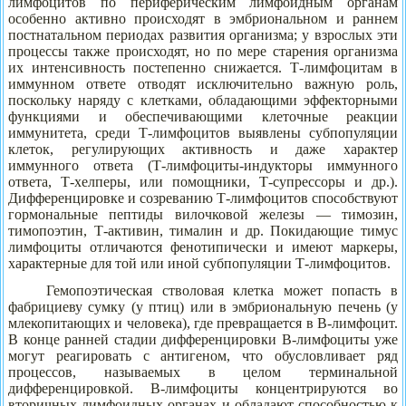
лимфоцитов по периферическим лимфоидным органам
особенно активно происходят в эмбриональном и раннем
постнатальном периодах развития организма; у взрослых эти
процессы также происходят, но по мере старения организма
их интенсивность постепенно снижается. Т-лимфоцитам в
иммунном ответе отводят исключительно важную роль,
поскольку наряду с клетками, обладающими эффекторными
функциями и обеспечивающими клеточные реакции
иммунитета, среди Т-лимфоцитов выявлены субпопуляции
клеток, регулирующих активность и даже характер
иммунного ответа (Т-лимфоциты-индукторы иммунного
ответа, Т-хелперы, или помощники, Т-супрессоры и др.).
Дифференцировке и созреванию Т-лимфоцитов способствуют
гормональные пептиды вилочковой железы — тимозин,
тимопоэтин, Т-активин, тималин и др. Покидающие тимус
лимфоциты отличаются фенотипически и имеют маркеры,
характерные для той или иной субпопуляции Т-лимфоцитов.
Гемопоэтическая стволовая клетка может попасть в
фабрициеву сумку (у птиц) или в эмбриональную печень (у
млекопитающих и человека), где превращается в В-лимфоцит.
В конце ранней стадии дифференцировки В-лимфоциты уже
могут реагировать с антигеном, что обусловливает ряд
процессов, называемых в целом терминальной
дифференцировкой. В-лимфоциты концентрируются во
вторичных лимфоидных органах и обладают способностью к