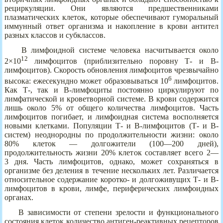
рециркуляции. Они являются предшественниками
плазматических клеток, которые обеспечивают гуморальный
иммунный ответ организма и накопление в крови антител
разных классов и субклассов.
В лимфоидной системе человека насчитывается около
12
2
×
10
лимфоцитов (приблизительно поровну Т- и В-
лимфоцитов). Скорость обновления лимфоцитов чрезвычайно
6
высока: ежесекундно может образовываться 10
лимфоцитов.
Как Т-, так и В-лимфоциты постоянно циркулируют по
лимфатической и кроветворной системе. В крови содержится
лишь около 5% от общего количества лимфоцитов. Часть
лимфоцитов погибает, и лимфоидная система восполняется
новыми клетками. Популяции Т- и В-лимфоцитов (Т- и В-
систем) неоднородны по продолжительности жизни: около
80% клеток — долгожители (100—200 дней),
продолжительность жизни 20% клеток составляет всего 2—
3 дня. Часть лимфоцитов, однако, может сохраняться в
организме без деления в течение нескольких лет. Различается
относительное содержание коротко- и долгоживущих Т- и В-
лимфоцитов в крови, лимфе, периферических лимфоидных
органах.
В зависимости от степени зрелости и функционального
состояния клеток количество антиген-реактивных рецепторов