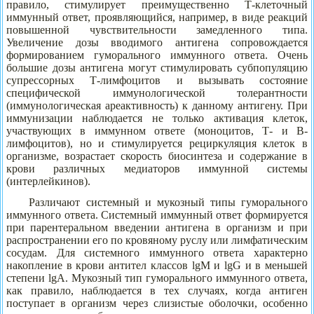
правило, стимулирует преимущественно Т-клеточный
иммунный ответ, проявляющийся, например, в виде реакций
повышенной чувствительности замедленного типа.
Увеличение дозы вводимого антигена сопровождается
формированием гуморального иммунного ответа. Очень
большие дозы антигена могут стимулировать субпопуляцию
супрессорных Т-лимфоцитов и вызывать состояние
специфической иммунологической толерантности
(иммунологическая ареактивность) к данному антигену. При
иммунизации наблюдается не только активация клеток,
участвующих в иммунном ответе (моноцитов, Т- и В-
лимфоцитов), но и стимулируется рециркуляция клеток в
организме, возрастает скорость биосинтеза и содержание в
крови различных медиаторов иммунной системы
(интерлейкинов).
Различают системный и мукозный типы гуморального
иммунного ответа. Системный иммунный ответ формируется
при парентеральном введении антигена в организм и при
распространении его по кровяному руслу или лимфатическим
сосудам. Для системного иммунного ответа характерно
накопление в крови антител классов lgM и lgG и в меньшей
степени lgA. Мукозный тип гуморального иммунного ответа,
как правило, наблюдается в тех случаях, когда антиген
поступает в организм через слизистые оболочки, особенно