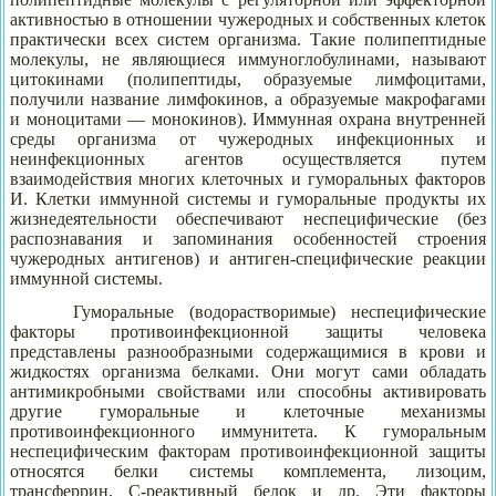
активностью в отношении чужеродных и собственных клеток
практически всех систем организма. Такие полипептидные
молекулы, не являющиеся иммуноглобулинами, называют
цитокинами (полипептиды, образуемые лимфоцитами,
получили название лимфокинов, а образуемые макрофагами
и моноцитами — монокинов). Иммунная охрана внутренней
среды организма от чужеродных инфекционных и
неинфекционных агентов осуществляется путем
взаимодействия многих клеточных и гуморальных факторов
И. Клетки иммунной системы и гуморальные продукты их
жизнедеятельности обеспечивают неспецифические (без
распознавания и запоминания особенностей строения
чужеродных антигенов) и антиген-специфические реакции
иммунной системы.
Гуморальные (водорастворимые) неспецифические
факторы противоинфекционной защиты человека
представлены разнообразными содержащимися в крови и
жидкостях организма белками. Они могут сами обладать
антимикробными свойствами или способны активировать
другие гуморальные и клеточные механизмы
противоинфекционного иммунитета. К гуморальным
неспецифическим факторам противоинфекционной защиты
относятся белки системы комплемента, лизоцим,
трансферрин, С-реактивный белок и др. Эти факторы