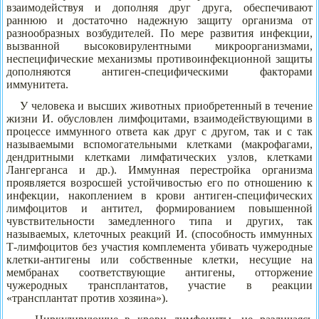
взаимодействуя и дополняя друг друга, обеспечивают
раннюю и достаточно надежную защиту организма от
разнообразных возбудителей. По мере развития инфекции,
вызванной высоковирулентными микроорганизмами,
неспецифические механизмы противоинфекционной защиты
дополняются антиген-специфическими факторами
иммунитета.
У человека и высших животных приобретенный в течение
жизни И. обусловлен лимфоцитами, взаимодействующими в
процессе иммунного ответа как друг с другом, так и с так
называемыми вспомогательными клетками (макрофагами,
дендритными клетками лимфатических узлов, клетками
Лангерганса и др.). Иммунная перестройка организма
проявляется возросшей устойчивостью его по отношению к
инфекции, накоплением в крови антиген-специфических
лимфоцитов и антител, формированием повышенной
чувствительности замедленного типа и других, так
называемых, клеточных реакций И. (способность иммунных
Т-лимфоцитов без участия комплемента убивать чужеродные
клетки-антигены или собственные клетки, несущие на
мембранах соответствующие антигены, отторжение
чужеродных трансплантатов, участие в реакции
«трансплантат против хозяина»).