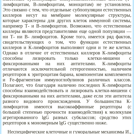
лимфоцитам, В-лимфоцитам, моноцитам) не установлена.
Это связано с тем, что отдельные субпопуляции естественных
киллеров несут на мембране молекулярные структуры,
которые характерны для других клеток иммунной системы,
например Т- и В-лимфоцитов. Возможно, что естественные
киллеры являются представителями еще одной популяции —
ни Т- ни В- лимфоцитов. Кроме того, имеется ряд фактов,
свидетельствующих о том, что функции естественных
киллеров и К-лимфоцитов выполняют одни и те же клетки.
Однако в отличие от естественных киллеров К-лимфоциты
способны лизировать только клетки-мишени с
фиксированными на них антителами. К-лимфоциты
отличаются исключительной гетерогенностью, наличием
рецепторов к эритроцитам барана, компонентам комплемента
и Fe-фрагментам иммуноглобулинов различных классов.
Полагают, что благодаря наличию последних К-лимфоциты
способны взаимодействовать и лизировать клетки-мишени с
фиксированными на них антителами, даже если эти антитела
разного видового происхождения. У большинства К-
лимфоцитов имеются высокоаффинные рецепторы (с
большой степенью прочности взаимодействия) к молекулам
агрегированного lgG разных субклассов; сродство этих
рецепторов к мономерным lgG существенно ниже.
Неспецифические клеточные и гуморальные механизмы И.,