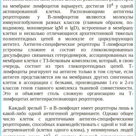
4
на мембране лимфоцитов варьирует, достигая 10
у одной
активированной клетки. Распознающими антигены
рецепторами у В-лимфоцитов являются молекулы
иммуноглобулинов разных классов (главным образом, по-
видимому, мономерные lgM и lgD), встроенные в мембрану
клетки и несколько отличающиеся архитектоникой тяжелых
полипептидных цепей в молекуле от циркулирующих
антител. Антиген-специфические рецепторы Т-лимфоцитов
устроены сложнее и состоят из гликозилированных
дисульфидно связанных гетеродимеров, ассоциированных на
мембране клетки с ТЗ-белковым комплексом, который, в свою
очередь, состоит из трех гликопротеидных цепей. Т-
лимфоциты реагируют на антиген только в том случае, если
антиген представляется им на мембранах других сингенных
клеток в ассоциации с белками, производными 1-го и 2-го
классов генов главного комплекса тканевой совместимости.
Это и объясняет столь сложную организацию на Т-
лимфоцитах антигенраспознающих рецепторов.
Каждый зрелый Т- и В-лимфоцит имеет рецепторы лишь к
какой-либо одной антигенной детерминанте. Однако общее
число клеток с идентичными антиген-специфическими
рецепторами, способных взаимодействовать с одной и той же
детерминантой (клетки одного клона), у неиммунных людей
5