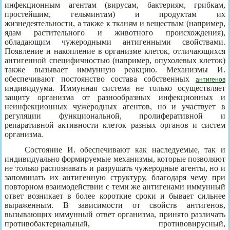
инфекционным агентам (вирусам, бактериям, грибкам,
простейшим, гельминтам) и продуктам их
жизнедеятельности, а также к тканям и веществам (например,
ядам растительного и животного происхождения),
обладающим чужеродными антигенными свойствами.
Появление и накопление в организме клеток, отличающихся
антигенной специфичностью (например, опухолевых клеток)
также вызывает иммунную реакцию. Механизмы И.
обеспечивают постоянство состава собственных
антигенов
индивидуума. Иммунная система не только осуществляет
защиту организма от разнообразных инфекционных и
неинфекционных чужеродных агентов, но и участвует в
регуляции функциональной, пролиферативной и
репаративной активности клеток разных органов и систем
организма.
Состояние И. обеспечивают как наследуемые, так и
индивидуально формируемые механизмы, которые позволяют
не только распознавать и разрушать чужеродные агенты, но и
запоминать их антигенную структуру, благодаря чему при
повторном взаимодействии с теми же антигенами иммунный
ответ возникает в более короткие сроки и бывает сильнее
выраженным. В зависимости от свойств антигенов,
вызывающих иммунный ответ организма, принято различать
противобактериальный, противовирусный,