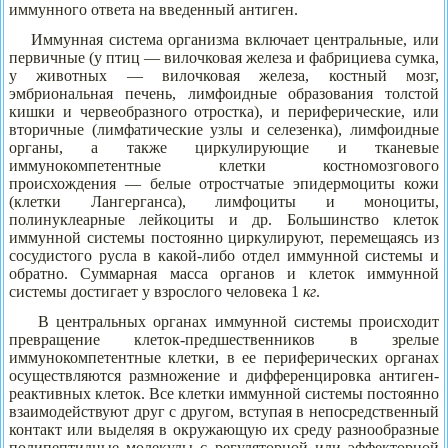
иммунного ответа на введенный антиген.
Иммунная система организма включает центральные, или
первичные (у птиц — вилочковая железа и фабрициева сумка,
у животных — вилочковая железа, костный мозг,
эмбриональная печень, лимфоидные образования толстой
кишки и червеобразного отростка), и периферические, или
вторичные (лимфатические узлы и селезенка), лимфоидные
органы, а также циркулирующие и тканевые
иммунокомпетентные клетки костномозгового
происхождения — белые отростчатые эпидермоциты кожи
(клетки Лангерганса), лимфоциты и моноциты,
полинуклеарные лейкоциты и др. Большинство клеток
иммунной системы постоянно циркулируют, перемещаясь из
сосудистого русла в какой-либо отдел иммунной системы и
обратно. Суммарная масса органов и клеток иммунной
системы достигает у взрослого человека 1
кг
.
В центральных органах иммунной системы происходит
превращение клеток-предшественников в зрелые
иммунокомпетентные клетки, в ее периферических органах
осуществляются размножение и дифференцировка антиген-
реактивных клеток. Все клетки иммунной системы постоянно
взаимодействуют друг с другом, вступая в непосредственный
контакт или выделяя в окружающую их среду разнообразные
полипептидные молекулы с регуляторной или эффекторной