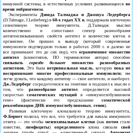
иммунной системы, в естественных условиях развивающееся
во
время эмбриогенеза
.
Эксперименты
Дэвида Талмаджа и Джошуа Ледерберга
(
D
.
Talmage
,
J
.
Lederberg
) в
60-х годах
XX
в.
поддержали клеточ
ную
селективную теорию иммунитета. Д.Талмадж мыслил
ко
личественно и сопоставил спектр разнообразия
антигенсвязываюших свойств антител и количество клеток в
организме. Он
пришел к выводу (который современные
иммунологи подтвер
дили только в работах 2000 г. и далеко не
все принимают это
до сих пор), что
ограниченное множество
антител
(клонотипов,
ПО терминологии автора) способно
связывать
гораздо большее
множество разнообразных
антигенов.
Это была
нетривиальная
мысль
, которую
пока не
воспринимают многие профессио
нальные иммунологи
; им
легче думать, что каждому антигену —
свое антитело, и наоборот.
Дж.Ледерберг
сосредоточился на генетике и подошел к мысли о
том, что
разнообразие антител
определяется высокой
скоростью
соматических мутаций
в «иммуноглобулиновом
гене» (фактически это предсказание
соматической
рекомбинации ДНК иммуноглобулиновых. ге
нов
).
Развивая клеточную клональную теорию иммунитета,
Ф.Бернет
полагал, что все, что требуется для начала иммунного
ответа — это чтобы
мезенхимальные клетки
(как
потом
стало
известно,
лимфоциты
)
определенного
клона связали
свой
ан
тиген (
single
signal
— единственный сигнал).
Авторитет