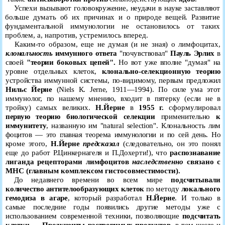
Успехи вызывают головокружение, неудачи в науке застав
ляют
больше думать об их причинах и о природе вещей. Раз
витие
фундаментальной иммунологии не остановилось от та
ких
проблем, а, напротив, устремилось вперед.
Каким-то образом, еще не думая (и не зная) о лимфоцитах,
клоналъность
иммунного ответа
"почувствовал"
Пауль Эрлих
в
своей
"теории боковых цепей".
Но вот уже вполне "думая" на
уровне отдельных клеток,
клонально-селекционную теорию
устройства иммунной системы, по-видимому, первым предло
жил
Нильс Йерне
(
Niels
К.
Jerne
, 1911—1994). По силе ума этот
иммунолог, по нашему мнению, входит в пятерку (если не в
тройку) самых великих.
Н.Йерне
в
1955 г.
сформулировал
первую теорию биологической селекции
применительно
к
иммунитету
, названную им "
natural
selection
". Клональность лим­
фоцитов — это главная теорема иммунологии и по сей день. Но
к
роме этого,
Н.Йерне
предсказал
(следовательно, он это понял
еще до работ Р.Цинкернагеля и П.Дохерти!), что
распознавание
лиганда рецепторами лимфоцитов
наследственно
связано с
МНС (главным комплексом гистосовместимости).
До недавнего времени во всем мире
подсчитывали
количе
ство антителообразующих клеток
по методу
локального
гемо
диза в агаре
, который разработал
Н.Йерне
. И только в
самые
последние годы появились другие методы уже с
использованием современной техники, позволяющие
подсчитать
клетки
—
Продуценты растворимых продуктов
, в том числе и