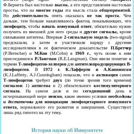
Ф.Бер
нета был настолько
высок
, а его представления настолько
п
росты, что на
многие годы
эта мысль стала
общепринятой
.
Но
действительность
опять оказалась
не так проста
. Чем
дальше, тем больше накапливалось фактов, показывающих, что
лимфоциту,
чтобы
начать иммунный ответ
, обязательно нужно
получить из внешней для него среды и
другие сигналы,
кроме
связывания антигена. Впервые
2-сигнальную модель
(
two
-
sig
nal
)
предсказали, а затем и участвовали наряду с другими
исследователями в ее фактическом доказательстве
П.Бретчер
(
P
.
Bretscher
) и
М.Кон
(
M
.
Cohn
) в
1969 г
., чуть позже к ним
присоединился
Р.Лангман
(
R
.
E
.
Langman
). Они ввели понятие
и
термин
Т-лимфоцитов-хелперов
для
антителопродуцирующих
В-
лимфоцитов
. В
1972 г.
К.Лафферти и А.Каннингам
(
K
.
J
.
Laf
ferty
,
A
.
J
.
Cunningham
) показали, что и
активация
самих
Т-лимфоцитов
требует
двух
(по точке зрения того времени)
сигналов
:
1)
антигена
и 2) обязательного
костимуляторного
сигнала
. На
самом деле и по
сегодняшний
день в
исчерпывающей мере
неясно
, какие именно условия
необходимы
и достаточны
для
инициации лимфоцитарного иммунного
ответа,
нормального
его развития и завершения. Существует
лишь ряд гипотез на
эту тему.
История науки об Иммунитете