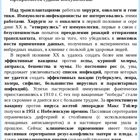
Над трансплантациями
работали
хирурги, онкологи и гене­
тики.
Иммунологи-инфекционисты не интересовались
этими
работами
.
Хирурги
же и
онкологи
в первой половине и сере­
дине
XX
в.
"отвернулись" от иммунологии
, первые в связи с
безуспешностью
попыток
преодоления реакций отторжения
трансплантата
, вторые из-за того, что убедились в
невозмож­
ности применения данных
, полученных в экспериментах на
инбредных мышах, в клинике с пользой для здоровья людей.
В первой половине
XX
в. удалось создать более или менее
эффективные вакцины
против
оспы, куриной холеры,
антрак
са, бешенства и чумы.
Но
постоянно рос
(и, увы,
продолжает
увеличиваться)
список инфекций,
против которых
не удается
создать
эффективных вакцин
(туберкулез, лепра,
холера, сифи
лис, большинство вирусных и паразитарных
инфекций).
Успе­хи пастеровской иммунизации фактически
приостановились к
1910 г. С тех пор вакцинные "победы" стали
все скромнее и
даются все с большим трудом. За
протективную
вакцину
про
тив
вируса желтой лихорадки Макс Тэйлер
получил
в 1951 г. Нобелевскую премию.
Пассивная серотерапия
ограничилась
дифтерией и столбняком (с использованием
лошадиных антисывороток) и в настоящее время ушла в
прошлое. Сейчас
клиническое применение
имеет только
пассивная серотерапия
резус-конфликта матери и плода
, а
также
антисыворотки про
тив
сильнодействующих
ядов
.