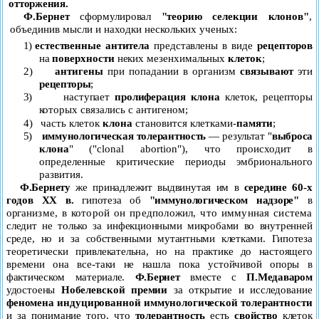
от
торжения.
Ф.Бернет
сформулировал
"теорию селекции клонов"
,
объ
единив мысли и находки нескольких ученых:
1)
естественные антитела
представлены в виде
рецепторов
на
поверхности
неких мезенхимальных
клеток
;
2)
антигены
при попадании в организм
связывают
эти
ре
цепторы
;
3)
наступает
пролиферация
клона
клеток, рецепторы
кото
рых связались с антигеном;
4)
часть клеток
клона
становится клетками-
памяти
;
5)
иммунологическая толерантность
— результат "
выброса
клона
" ("
clonal
abortion
"), что происходит в
определенные критические периоды эмбрионального
развития.
Ф.Бернету
же принадлежит выдвинутая им в
середине 60-х
годов
XX
в.
гипотеза об
"иммунологическом надзоре"
в
орга
низме, в которой он предположил, что иммунная система
следит не только за инфекционными микробами во внутренней
среде, но и за собственными мутантными клетками. Гипотеза
теоретически привлекательна, но на практике до настоящего
времени она все-таки не нашла пока устойчивой опоры в
фактическом материале.
Ф.Бернет
вместе с
П.Медаваром
удос
тоены
Нобелевской премии
за открытие и исследование
феномена индуцированной иммунологической толерантности
и за
понимание того, что
толерантность
есть
свойство
клеток