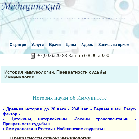
О центре
Услуги
Врачи
Цены
Адрес
Запись на прием
+7(903)229-88-32
пн-сб 8:00-20:00
История иммунологии. Превратности судьбы
Иммунологии.
История науки об Иммунитете
•
Древняя история до 20 века
•
20-й век
•
Первые шаги. Резус-
фактор
•
• Цитокины, интерлейкины
•
Законы трансплантации
•
Превратности судьбы
•
• Иммунология в России
•
Нобелевские лауреаты
•
Превратности судьбы иммунологии.