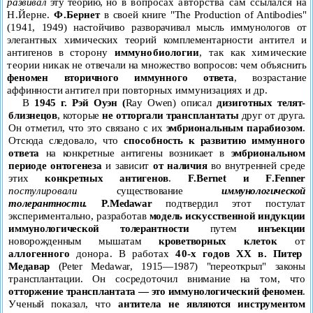
развивал
эту теорию,
но в вопросах авторства сам ссылался на
Н.Йерне.
Ф.Бернет
в своей книге "
The
Production
of
Antibodies
"
(1941, 1949) на
стойчиво разворачивал мысль иммунологов от
элегантных хи
мических теорий комплементарности антител и
антигенов в
сторону
иммунобиологии
, так как химические
теории никак
не отвечали на множество вопросов: чем объяснить
феномен вторичного иммунного ответа
, возрастание
аффинности анти
тел при повторных иммунизациях и др.
В
1945 г. Рэй Оуэн (
Ray
Owen
) описал
дизиготных телят-
близнецов
, которые
не отторгали трансплантаты
друг от друга.
Он отметил, что это связано с их
эмбриональным парабиозом
.
Отсюда следовало, что
способность к развитию иммунного
ответа
на конкретные антигены возникает в
эмбриональном
периоде онтогенеза
и зависит
от наличия
во внутренней среде
этих
конкретных антигенов
.
F
.
Bernet
и
F
.
Fenner
постулировали
существование
иммунологической
толерантности.
P
.
Medawar
подтвердил этот постулат
экспериментально, разработав
мо
дель искусственной индукции
иммунологической толерантности
путем
инъекции
новорожденным мышатам
кроветворных
клеток
от
аллогенного
донора. В работах
40-х годов
XX
в.
Питер
Медавар
(
Peter
Medawar
, 1915—1987) "переоткрыл" за
коны
трансплантации. Он сосредоточил внимание на том, что
отторжение трансплантата — это иммунологический феномен
.
Ученый показал, что
антитела не являются инструментом