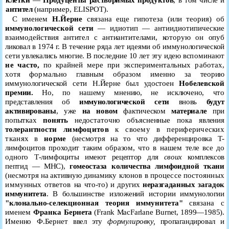
антител
(например,
ELISPOT
).
С именем
Н.Йерне
связана еще гипотеза (или теория) об
иммунологической сети
— идиотип — антиидиотипические
взаимо
действия антител с антиантителами, которую он опуб­
ликовал в 1974 г. В течение ряда лет идеями об иммунологи­ческой
сети увлекались многие. В последние 10 лет эту идею вс
поминают
не часто,
по крайней мере при эксперименталь­ных работах,
хотя формально главным образом именно за
теорию
иммунологической сети Н.Йерне был удостоен
Нобе
левской
премии.
Но, по нашему мнению, не исключено, что
п
редставления об
иммунологической сети
вновь
будут
активи
рованы
, уже
на новом
фактическом
материале
при
попытках
понять
недостаточно объясненные пока явления
толерантнос
ти лимфоцитов
к своему в периферических
тканях в
норме
(несмотря на то что дифференцировка Т-
лимфоцитов проходит
таким образом, что в нашем теле все до
одного Т-лимфоциты
имеют рецептор для
своих
комплексов
пептид — МНС),
гомео
стаза количества лимфоидной ткани
(несмотря на активную
динамику клонов в процессе постоянных
иммунных ответов
на что-то) и других
неразгаданных загадок
иммунитета
. В боль
шинстве изложений истории иммунологии
"клонально-селек
ционная теория иммунитета"
связана с
именем
Франка Бер
нета
(
Frank
MacFarlane
Burnet
, 1899—1985).
Именно Ф.Бернет
ввел эту
формулировку,
пропагандировал и