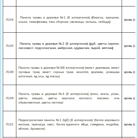
Панель травы и деревья №1 (8 аллергенов)
(
береза, орешник,
Л104
кровь (с
ольха, тимофеевка, ежа сборная, овсяница, полынь, лебеда
)
Панель травы и деревья №2 (8 аллергенов)
(
дуб, цветы сирени,
Л105
кровь (с
лисохвост, подсолнечник, амброзия, одуванчик, пырей, мятлик
)
Панель травы и деревья №3(8 аллергенов) (микст деревьев, микст
Л108
луговых трав, микст сорных трав, конопля, крапива, ромашка
кровь (с
аптечная, яд осы, яд пчелы)
Панель травы и деревья №4 (8 аллергенов) (клен, ясень, рожь,
Л109
цветы акации, цветы каштана конского, жасмин, ель
кровь (с
обыкновенная, цветы лютика)
Педиатрическая панель №1 (IgE) (8 аллергенов) (белок коровьего
Л110
молока, пшеница, овес, белок куриного яйца, говядина, индейка,
кровь (с
яблоко, брокколи)