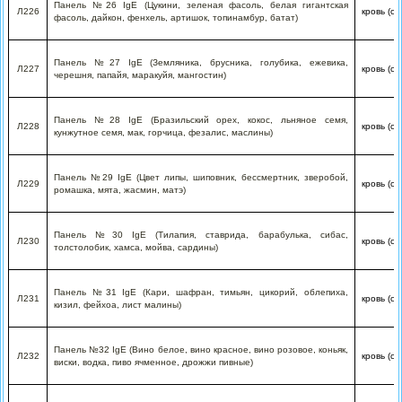
Панель №26 IgE (Цукини, зеленая фасоль, белая гигантская
Л226
кровь (с
фасоль, дайкон, фенхель, артишок, топинамбур, батат)
Панель №27 IgE (Земляника, брусника, голубика, ежевика,
Л227
кровь (с
черешня, папайя, маракуйя, мангостин)
Панель №28 IgE (Бразильский орех, кокос, льняное семя,
Л228
кровь (с
кунжутное семя, мак, горчица, фезалис, маслины)
Панель №29 IgE (Цвет липы, шиповник, бессмертник, зверобой,
Л229
кровь (с
ромашка, мята, жасмин, матэ)
Панель №30 IgE (Тилапия, ставрида, барабулька, сибас,
Л230
кровь (с
толстолобик, хамса, мойва, сардины)
Панель №31 IgE (Кари, шафран, тимьян, цикорий, облепиха,
Л231
кровь (с
кизил, фейхоа, лист малины)
Панель №32 IgE (Вино белое, вино красное, вино розовое, коньяк,
Л232
кровь (с
виски, водка, пиво ячменное, дрожжи пивные)