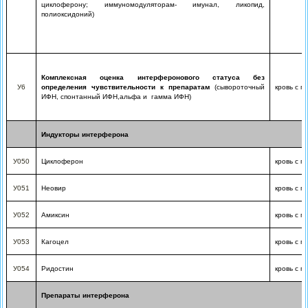
циклоферону; иммуномодуляторам- имунал, ликопид,
полиоксидоний)
Комплексная оценка интерферонового статуса без
У6
определения чувствительности к препаратам
(сывороточный
кровь с г
ИФН, спонтанный ИФН,альфа и
гамма ИФН)
Индукторы интерферона
У050
Циклоферон
кровь с г
У051
Неовир
кровь с г
У052
Амиксин
кровь с г
У053
Кагоцел
кровь с г
У054
Ридостин
кровь с г
Препараты интерферона