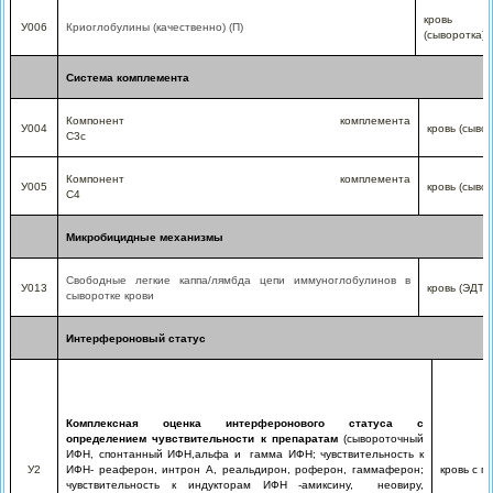
кровь
У006
Криоглобулины (качественно) (П)
(сыворотка)
Система комплемента
Компонент комплемента
У004
кровь (сыво
С3с
Компонент комплемента
У005
кровь (сыво
С4
Микробицидные механизмы
Свободные легкие каппа/лямбда цепи иммуноглобулинов в
У013
кровь (ЭДТА
сыворотке крови
Интерфероновый статус
Комплексная оценка интерферонового статуса с
определением чувствительности к препаратам
(сывороточный
ИФН, спонтанный ИФН,альфа и
гамма ИФН; чувствительность к
У2
ИФН- реаферон, интрон А, реальдирон, роферон, гаммаферон;
кровь с г
чувствительность к индукторам ИФН -амиксину,
неовиру,