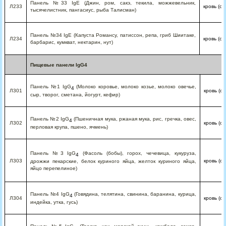
Панель №33 IgE (Джин, ром, сакэ, текила, можжевельник,
Л233
кровь (с
тысячелистник, пангасиус, рыба Талисман)
Панель №34 IgE (Капуста Романсу, патиссон, репа, гриб Шиитаке,
Л234
кровь (с
барбарис, кумкват, нектарин, нут)
Пищевые панели IgG4
Панель №1 IgG
(Молоко коровье, молоко козье, молоко овечье,
4
Л301
кровь (с
сыр, творог, сметана, йогурт, кефир)
Панель №2 IgG
(Пшеничная мука, ржаная мука, рис, гречка, овес,
4
Л302
кровь (с
перловая крупа, пшено, ячмень)
Панель №3 IgG
(Фасоль (бобы), горох, чечевица, кукуруза,
4
Л303
кровь (с
дрожжи пекарские, белок куриного яйца, желток куриного яйца,
яйцо перепелиное)
Панель №4 IgG
(Говядина, телятина, свинина, баранина, курица,
4
Л304
кровь (с
индейка, утка, гусь)