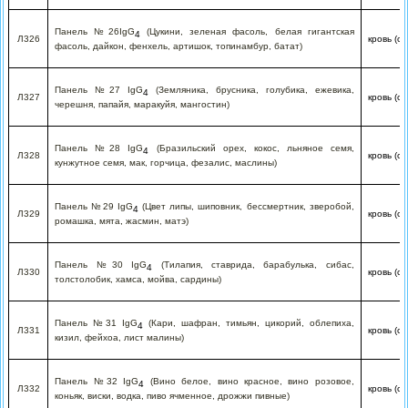
Панель №26IgG
(Цукини, зеленая фасоль, белая гигантская
4
Л326
кровь (с
фасоль, дайкон, фенхель, артишок, топинамбур, батат)
Панель №27 IgG
(Земляника, брусника, голубика, ежевика,
4
Л327
кровь (с
черешня, папайя, маракуйя, мангостин)
Панель №28 IgG
(Бразильский орех, кокос, льняное семя,
4
Л328
кровь (с
кунжутное семя, мак, горчица, фезалис, маслины)
Панель №29 IgG
(Цвет липы, шиповник, бессмертник, зверобой,
4
Л329
кровь (с
ромашка, мята, жасмин, матэ)
Панель №30 IgG
(Тилапия, ставрида, барабулька, сибас,
4
Л330
кровь (с
толстолобик, хамса, мойва, сардины)
Панель №31 IgG
(Кари, шафран, тимьян, цикорий, облепиха,
4
Л331
кровь (с
кизил, фейхоа, лист малины)
Панель №32 IgG
(Вино белое, вино красное, вино розовое,
4
Л332
кровь (с
коньяк, виски, водка, пиво ячменное, дрожжи пивные)