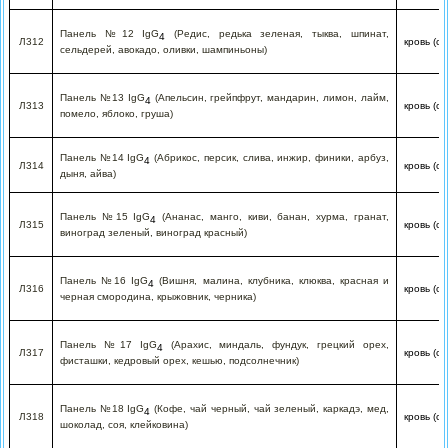
Панель №12 IgG
(Редис, редька зеленая, тыква, шпинат,
4
Л312
кровь (с
сельдерей, авокадо, оливки, шампиньоны)
Панель №13 IgG
(Апельсин, грейпфрут, мандарин, лимон, лайм,
4
Л313
кровь (с
помело, яблоко, груша)
Панель №14 IgG
(Абрикос, персик, слива, инжир, финики, арбуз,
4
Л314
кровь (с
дыня, айва)
Панель №15 IgG
(Ананас, манго, киви, банан, хурма, гранат,
4
Л315
кровь (с
виноград зеленый, виноград красный)
Панель №16 IgG
(Вишня, малина, клубника, клюква, красная и
4
Л316
кровь (с
черная смородина, крыжовник, черника)
Панель №17 IgG
(Арахис, миндаль, фундук, грецкий орех,
4
Л317
кровь (с
фисташки, кедровый орех, кешью, подсолнечник)
Панель №18 IgG
(Кофе, чай черный, чай зеленый, каркадэ, мед,
4
Л318
кровь (с
шоколад, соя, клейковина)