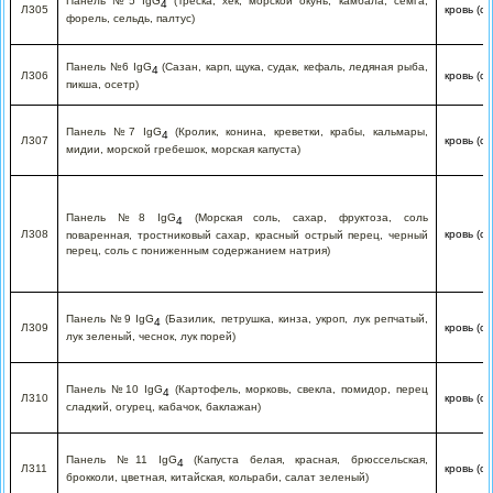
Панель №5 IgG
(Треска, хек, морской окунь, камбала, семга,
4
Л305
кровь (с
форель, сельдь, палтус)
Панель №6 IgG
(Сазан, карп, щука, судак, кефаль, ледяная рыба,
4
Л306
кровь (с
пикша, осетр)
Панель №7 IgG
(Кролик, конина, креветки, крабы, кальмары,
4
Л307
кровь (с
мидии, морской гребешок, морская капуста)
Панель №8 IgG
(Морская соль, сахар, фруктоза, соль
4
Л308
кровь (с
поваренная, тростниковый сахар, красный острый перец, черный
перец, соль с пониженным содержанием натрия)
Панель №9 IgG
(Базилик, петрушка, кинза, укроп, лук репчатый,
4
Л309
кровь (с
лук зеленый, чеснок, лук порей)
Панель №10 IgG
(Картофель, морковь, свекла, помидор, перец
4
Л310
кровь (с
сладкий, огурец, кабачок, баклажан)
Панель №11 IgG
(Капуста белая, красная, брюссельская,
4
Л311
кровь (с
брокколи, цветная, китайская, кольраби, салат зеленый)