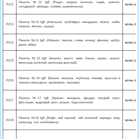
Панель №12 IgE (Редис, редька зеленая, тыква, шпинат,
Л212
кровь (с
сельдерей, авокадо, оливки, шампиньоны)
Панель №13 IgE (Апельсин, грейпфрут, мандарин, лимон, лайм,
Л213
кровь (с
помело, яблоко, груша)
Панель №14 IgE (Абрикос, персик, слива, инжир, финики, арбуз,
Л214
кровь (с
дыня, айва)
Панель №15 IgE (Ананас, манго, киви, банан, хурма, гранат,
Л215
кровь (с
виноград зеленый, виноград красный)
Панель №16 IgE (Вишня, малина, клубника, клюква, красная и
Л216
кровь (с
черная смородина, крыжовник, черника)
Панель №17 IgE (Арахис, миндаль, фундук, грецкий орех,
Л217
кровь (с
фисташки, кедровый орех, кешью, подсолнечник)
Панель №18 IgE (Кофе, чай черный, чай зеленый, каркадэ, мед,
Л218
кровь (с
шоколад, соя, клейковина)