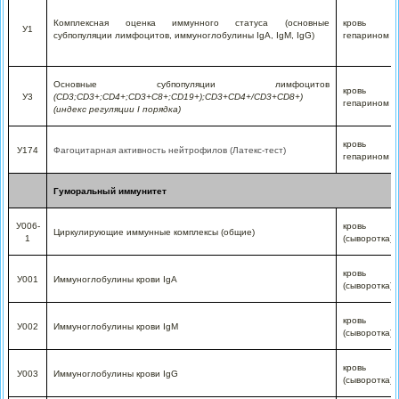
Комплексная оценка иммунного статуса (основные
кровь 
У1
субпопуляции лимфоцитов, иммуноглобулины IgА, IgМ, IgG)
гепарином
Основные субпопуляции лимфоцитов
кровь 
У3
(CD3;CD3+;CD4+;CD3+C8+;CD19+);CD3+CD4+/CD3+CD8+)
гепарином
(индекс регуляции I порядка)
кровь 
У174
Фагоцитарная активность нейтрофилов (Латекс-тест)
гепарином
Гуморальный иммунитет
У006-
кровь
Циркулирующие иммунные комплексы (общие)
1
(сыворотка)
кровь
У001
Иммуноглобулины крови IgА
(сыворотка)
кровь
У002
Иммуноглобулины крови IgМ
(сыворотка)
кровь
У003
Иммуноглобулины крови IgG
(сыворотка)