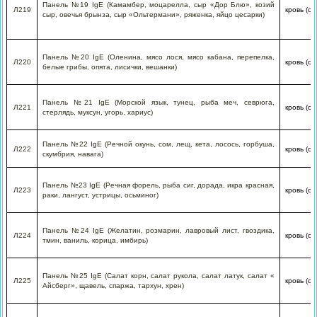
Панель №19 IgE (Камамбер, моцарелла, сыр «Дор Блю», козий
Л219
кровь (с
сыр, овечья брынза, сыр «Ольтермани», ряженка, яйцо цесарки)
Панель №20 IgE (Оленина, мясо лося, мясо кабана, перепелка,
Л220
кровь (с
белые грибы, опята, лисички, вешанки)
Панель №21 IgE (Морской язык, тунец, рыба меч, севрюга,
Л221
кровь (с
стерлядь, муксун, угорь, хариус)
Панель №22 IgE (Речной окунь, сом, лещ, кета, лосось, горбуша,
Л222
кровь (с
скумбрия, навага)
Панель №23 IgE (Речная форель, рыба сиг, дорада, икра красная,
Л223
кровь (с
раки, лангуст, устрицы, осьминог)
Панель №24 IgE (Желатин, розмарин, лавровый лист, гвоздика,
Л224
кровь (с
тмин, ваниль, корица, имбирь)
Панель №25 IgE (Салат корн, салат рукола, салат латук, салат «
Л225
кровь (с
Айсберг», щавель, спаржа, тархун, хрен)