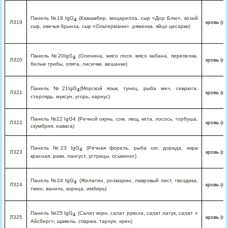
Панель №19 IgG
(Камамбер, моцарелла, сыр «Дор Блю», козий
4
Л319
кровь (с
сыр, овечья брынза, сыр «Ольтермани», ряженка, яйцо цесарки)
Панель №20IgG
(Оленина, мясо лося, мясо кабана, перепелка,
4
Л320
кровь (с
белые грибы, опята, лисички, вешанки)
Панель №21IgG
(Морской язык, тунец, рыба меч, севрюга,
4
Л321
кровь (с
стерлядь, муксун, угорь, хариус)
Панель №22 IgG4 (Речной окунь, сом, лещ, кета, лосось, горбуша,
Л322
кровь (с
скумбрия, навага)
Панель №23 IgG
(Речная форель, рыба сиг, дорада, икра
4
Л323
кровь (с
красная, раки, лангуст, устрицы, осьминог)
Панель №24 IgG
(Желатин, розмарин, лавровый лист, гвоздика,
4
Л324
кровь (с
тмин, ваниль, корица, имбирь)
Панель №25 IgG
(Салат корн, салат рукола, салат латук, салат «
4
Л325
кровь (с
Айсберг», щавель, спаржа, тархун, хрен)