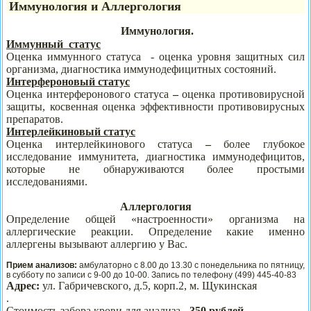
Иммунология и Аллергология
Иммунология.
Иммунный
статус
Оценка иммунного статуса
-
оценка уровня защитных сил
организма, диагностика иммунодефицитных состояний.
Интерфероновый статус
Оценка интерферонового статуса
–
оценка противовирусной
защиты, косвенная оценка эффективности противовирусных
препаратов.
Интерлейкиновый статус
Оценка интерлейкинового статуса
–
более глубокое
исследование иммунитета, диагностика иммунодефицитов,
которые не обнаруживаются более простыми
исследованиями.
Аллергология
Определение общей «настроенности» организма на
аллергические реакции. Определение какие именно
аллергены вызывают аллергию у Вас.
Прием анализов:
амбулаторно с 8.00 до 13.30 с понедельника по пятницу,
в субботу по записи с 9-00 до 10-00. Запись по телефону (499) 445-40-83
Адрес:
ул. Габричевского, д.5, корп.2, м. Щукинская
.
Стоимость забора крови для анализа -
350 рублей
.