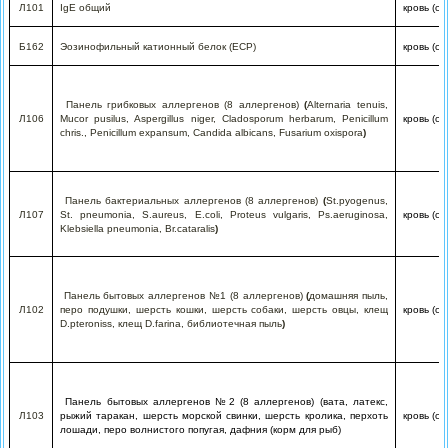
Л101
IgE общий
кровь (с
Б162
Эозинофильный катионный белок (ECP)
кровь (с
Панель
грибковых
аллергенов
(8
аллергенов
)
(
Alternaria tenuis,
Л106
Mucor pusilus, Aspergillus niger, Cladosporum herbarum, Penicillum
кровь (с
chris., Penicillum expansum, Candida albicans, Fusarium oxispora
)
Панель бактериальных аллергенов (8 аллергенов)
(
St.pyogenus,
Л107
St. pneumonia, S.aureus, E.coli, Proteus vulgaris, Ps.aeruginosa,
кровь (с
Klebsiella pneumonia, Br.cataralis
)
Панель бытовых аллергенов №1 (8 аллергенов)
(
домашняя пыль,
Л102
перо подушки, шерсть кошки, шерсть собаки, шерсть овцы, клещ
кровь (с
D.pteroniss, клещ D.farina, библиотечная пыль
)
Панель бытовых аллергенов №2 (8 аллергенов) (вата, латекс,
Л103
рыжий таракан, шерсть морской свинки, шерсть кролика, перхоть
кровь (с
лошади, перо волнистого попугая, дафния (корм для рыб)