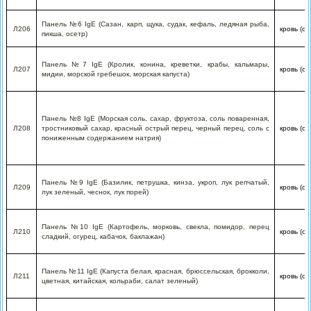
Панель №6 IgE (Сазан, карп, щука, судак, кефаль, ледяная рыба,
Л206
кровь (с
пикша, осетр)
Панель №7 IgE (Кролик, конина, креветки, крабы, кальмары,
Л207
кровь (с
мидии, морской гребешок, морская капуста)
Панель №8 IgE (Морская соль, сахар, фруктоза, соль поваренная,
Л208
тростниковый сахар, красный острый перец, черный перец, соль с
кровь (с
пониженным содержанием натрия)
Панель №9 IgE (Базилик, петрушка, кинза, укроп, лук репчатый,
Л209
кровь (с
лук зеленый, чеснок, лук порей)
Панель №10 IgE (Картофель, морковь, свекла, помидор, перец
Л210
кровь (с
сладкий, огурец, кабачок, баклажан)
Панель №11 IgE (Капуста белая, красная, брюссельская, брокколи,
Л211
кровь (с
цветная, китайская, кольраби, салат зеленый)