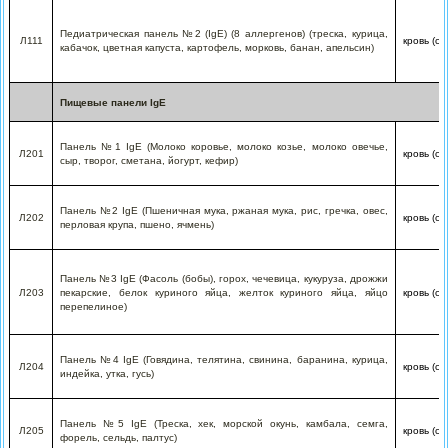
Педиатрическая панель №2 (IgE) (8 аллергенов) (треска, курица,
Л111
кровь (с
кабачок, цветная капуста, картофель, морковь, банан, апельсин)
Пищевые панели IgE
Панель №1 IgE (Молоко коровье, молоко козье, молоко овечье,
Л201
кровь (с
сыр, творог, сметана, йогурт, кефир)
Панель №2 IgE (Пшеничная мука, ржаная мука, рис, гречка, овес,
Л202
кровь (с
перловая крупа, пшено, ячмень)
Панель №3 IgE (Фасоль (бобы), горох, чечевица, кукуруза, дрожжи
Л203
пекарские, белок куриного яйца, желток куриного яйца, яйцо
кровь (с
перепелиное)
Панель №4 IgE (Говядина, телятина, свинина, баранина, курица,
Л204
кровь (с
индейка, утка, гусь)
Панель №5 IgE (Треска, хек, морской окунь, камбала, семга,
Л205
кровь (с
форель, сельдь, палтус)