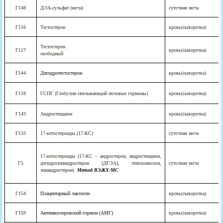
Г148
ДЭА-сульфат (моча)
суточная моча
Г116
Тестостерон
кровь(сыворотка)
Тестостерон
Г117
кровь(сыворотка)
свободный
Г144
Дигидротестостерон
кровь(сыворотка)
Г118
ГСПГ (Глобулин связывающий половые гормоны)
кровь(сыворотка)
Г143
Андростендион
кровь(сыворотка)
Г133
17-кетостероиды (17-КС)
суточная моча
17-кетостероиды (17-КС – андростерон, андростендион,
Г5
дегидроэпиандростерон (ДГЭА), этиохоанолон,
суточная моча
эпиандростерон)
Метод ВЭЖХ-МС
Г154
Плацентарный лактоген
кровь(сыворотка)
Г159
Антимюллеровский гормон (АМГ)
кровь(сыворотка)