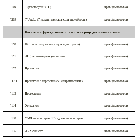
Г109
Тиреоглобулин (ТГ)
кровь(сыворотка)
Г209
T-Uptake (Тироксин связывающая способность)
кровь(сыворотка)
Показатели функционального состояния репродуктивной системы
Г110
ФСГ (фолликулостимулирующий гормон)
кровь(сыворотка)
Г111
ЛГ (лютеинизирующий гормон)
кровь(сыворотка)
Г112
Пролактин
кровь(сыворотка)
Г112-1
Пролактин с определением Макропролактина
кровь(сыворотка)
Г113
Прогестерон
кровь(сыворотка)
Г114
Эстрадиол
кровь(сыворотка)
Г120
17-ОН-прогестерон (17-гидроксипрогестерон)
кровь(сыворотка)
Г115
ДЭА-сульфат
кровь(сыворотка)