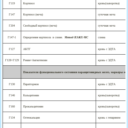
Г119
Кортизол
кровь(сыворотка)
Г147
Кортизол (моча)
суточная моча
Г204
Свободный кортизол (моча)
суточная моча
Г147-1
Определение кортизола
в слюне.
Метод ВЭЖХ-МС
слюна
Г127
АКТГ
кровь с ЭДТА
Г128+Г129
Ренин+Ангиотензин
кровь с ЭДТА
Показатели функционального состояния паращитовидных желез, маркеры ост
Г130
Паратгормон
кровь с ЭДТА
Г146
Кальцитонин
кровь(сыворотка)
Г160
Прокальцитонин
кровь(сыворотка)
Г134
Остеокальцин
кровь с гепарином