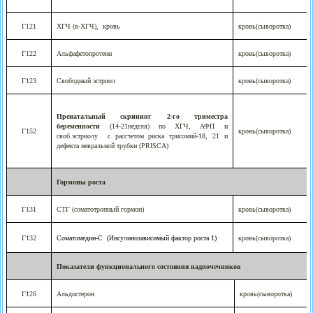
Г121
ХГЧ (в-ХГЧ),
кровь
кровь(сыворотка)
Г122
Альфафетопротеин
кровь(сыворотка)
Г123
Свободный эстриол
кровь(сыворотка)
Пренатальный скрининг 2-го триместра
беременности
(14-21неделя) по ХГЧ, АФП и
Г152
кровь(сыворотка)
своб.эстриолу
с рассчетом риска трисомий-18, 21 и
дефекта невральной трубки (PRISСA)
Гормоны роста
Г131
СТГ (соматотропный гормон)
кровь(сыворотка)
Г132
Соматомедин-С
(Инсулинозависимый фактор роста 1)
кровь(сыворотка)
Показатели функционального состояния надпочечников
Г126
Альдостерон
кровь(сыворотка)