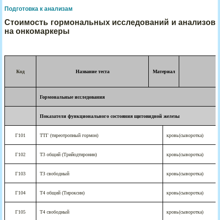
Подготовка к анализам
Стоимость гормональных исследований и анализов
на онкомаркеры
Код
Название теста
Материал
Гормональные исследования
Показатели функционального состояния щитовидной железы
Г101
ТТГ (тиреотропный гормон)
кровь(сыворотка)
Г102
Т3 общий (Трийодтиронин)
кровь(сыворотка)
Г103
ТЗ свободный
кровь(сыворотка)
Г104
Т4 общий (Тироксин)
кровь(сыворотка)
Г105
T4 свободный
кровь(сыворотка)