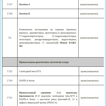
Г157
Ингибин-А
кровь(сыворотка)
Г158
Ингибин-B
кровь(сыворотка)
Комплексное исследование на гормоны (кортизон,
кортизол, кортикостерон, прогестерон,21-деоксикортизол,
17-гидроксипрогестерон, 21-гидроксипрогестерон,
Г6
кровь(сыворотка)
тестостерон, дегидроэпиандростерон, андростендион,
деоксикортикостерон; 11 показателей)
Метод ВЭЖХ-
МС
Пренатальная диагностика патологии плода
Г125
Свободный бета-ХГЧ
кровь(сыворотка)
Г124
ПАПП-А-белок
кровь(сыворотка)
Пренатальный скрининг 1-го триместра
беременности
(9-13 неделя)по свободному бета-ХГЧ и
Г151
кровь(сыворотка)
ПАПП-А белка
с рассчетом риска трисомий-18, 21 и
дефекта невральной трубки (PRISСA)