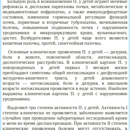
Большую роль в возникновении П. у детей играют мочевые
рефлюксы и дисплазия паренхимы почки, метаболические и
медикаментозные нефропатии, а также иммунодефицитные
состояния, изменения гормональной регуляции функций
почек, первичные и вторичные тубулопатии, мочекаменная
болезнь, повышенная подвижность почек с нарушением
уродинамики и микроциркуляции крови, вульвовагинит,
цистит. Возбудителями П. у детей чаще всего являются
кишечная палочка, протей, синегнойная палочка.
Основные клинические проявления П. у детей — дизурия,
боли в животе, поясничной области, интоксикация,
диспептические расстройства. В клинической картине П. у
новорожденных и детей первых 3 месяцев жизни
преобладают симптомы общей интоксикации с дисфункцией
желудочно-кишечного тракта, у детей дошкольного
возраста — интоксикация, боли и дизурия, в школьном
возрасте интоксикация проявляется в виде астении. Наиболее
выражена клиническая картина П. у детей с нарушениями
уродинамики.
Выделяют три степени активности П. у детей. Активность I
степени клинически не проявляется; заболевание выявляется
случайно при проведении лабораторных исследований крови
и мочи во время диспансеризации. При активности II степени
клинические проявления болезни могут отсутствовать, в