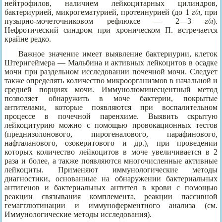
нейтрофилов, наличием лейкоцитарных цилиндров,
бактериурией, микрогематурией, протеинурией (до 1
г/л
, при
пузырно-мочеточниковом рефлюксе — 2—3
г/л
).
Нефротический синдром при хроническом П. встречается
крайне редко.
Важное значение имеет выявление бактериурии, клеток
Штернгеймера — Мальбина и активных лейкоцитов в осадке
мочи при раздельном исследовании почечной мочи. Следует
также определять количество микроорганизмов в начальной и
средней порциях мочи. Иммунолюминесцентный метод
позволяет обнаружить в моче бактерии, покрытые
антителами, которые появляются при воспалительном
процессе в почечной паренхиме. Выявить скрытую
лейкоцитурию можно с помощью провокационных тестов
(преднизолонового, пирогеналового, парафинового,
нафталанового, озокеритового и др.), при проведении
которых количество лейкоцитов в моче увеличивается в 2
раза и более, а также появляются многочисленные активные
лейкоциты. Применяют иммунологические методы
диагностики, основанные на обнаружении бактериальных
антигенов и бактериальных антител в крови с помощью
реакции связывания комплемента, реакции пассивной
гемагглютинации и иммуноферментного анализа (см.
Иммунологические методы исследования).