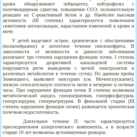
крови обнаруживают лейкоцитоз, нейтрофилез с
палочкоядерным сдвигом, повышение СОЭ, положительную
реакцию на С-реактивный белок и др. Наиболее высокая
активность (III степени) характеризуется появлением
симптомов интоксикации, нарастанием изменений в крови и
моче.
У детей выделяют острое, хроническое с обострениями
(волнообразное) и латентное течение пиелонефрита. В
зависимости от активности и давности заболевания
различают три степени нарушения функции почек. I степень
характеризуется дизритмией канальцевой системы
(нарушается ритм выведения с мочой электролитов и
различных метаболитов в течение суток). По данным пробы
Зимницкого, выявляют никтурию (см. Мочеиспускание),
низкую относительную плотность мочи в вечерние и ночные
часы. При нарушении функции почек II степени возможны
метаболический ацидоз, гипонатриемия, гиперфосфатурия,
гиперхлорурия, гипернатриурия. В финальной стадии (III
степень нарушения функции почек) развивается хроническая
почечная недостаточность.
Длительное течение П. часто характеризуется
присоединением аллергического компонента, а в возрасте
старше 10 лет возможны аутоиммунные реакции.