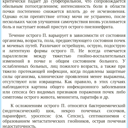
критически падает до субфебрильной, что сопровождается
обильным потоотделением; интенсивность боли в области
почки постепенно снижается вплоть до ее исчезновения.
Однако если препятствие оттоку мочи не устранено, после
нескольких часов улучшения самочувствия вновь усиливается
боль и наступает новый приступ острого пиелонефрита.
Течение острого П. варьирует в зависимости от состояния
организма, возраста, пола, предшествующего состояния почек
и мочевых путей. Различают острейшую, острую, подострую
и латентную формы острого П. Не всегда отмечается
параллелизм между тяжестью гнойно-воспалительных
изменений в почке и общим состоянием больного. У
ослабленных больных, лиц пожилого возраста, а также при
тяжело протекающей инфекции, когда подавлены защитные
силы организма, клинические проявления менее выражены,
отсутствуют или извращены. Как правило, в этих случаях
наблюдаются картина общего инфекционного заболевания
или сепсиса без видимых признаков поражения почек либо
симптомы острого живота, менингита, паратифа и др.
К осложнениям острого П. относятся бактериемический
(эндотоксический) шок, некроз почечных сосочков,
паранефрит, уросепсис (см. Сепсис), септикопиемия с
образованием метастатических гнойников, острая почечная
недостаточность.