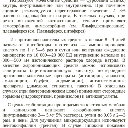
Используют мочегонные средства — фуросемид (лазикс)
внутрь, внутримышечно или внутривенно. При почечном
ацидозе рекомендуется парентеральное введение 2—3%
раствора гидрокарбоната натрия. В тяжелых случаях, при
резко выраженной интоксикации, сепсисе применяют
гемосорбцию, лимфосорбцию (см. Лимфодренирование),
плазмаферез (см. Плазмаферез, цитаферез).
Из противовоспалительных средств в первые 8—9 дней
назначают ингибиторы протеолиза — аминокапроновую
кислоту по 1
г
5—6 раз в сутки или контрикал ежедневно
однократно по 10 000—20 000 ЕД внутривенно капельно на
300—500
мл
изотонического раствора хлорида натрия. В
качестве жаропонижающих средств можно использовать
салицилаты (ацетилсалициловую кислоту), нестероидные
противовоспалительные препараты (антипирин, анальгин,
амидопирин, бруфен, индометацин), антигистаминные
препараты (димедрол, супрастин, тавегил). В отдельных
случаях (при бактериемическом шоке) применяют стероидные
гормоны (гидрокортизон, преднизолон) и антикоагулянты.
С целью стабилизации проницаемости клеточных мембран
и капилляров назначают аскорбиновую кислоту
(внутримышечно 3— 5
мл
5% раствора), рутин по 0,05
г
2—3
раза в день. Для улучшения микроциркуляции используют
пентоксифиллин (трентал). В случае гипоксии показаны