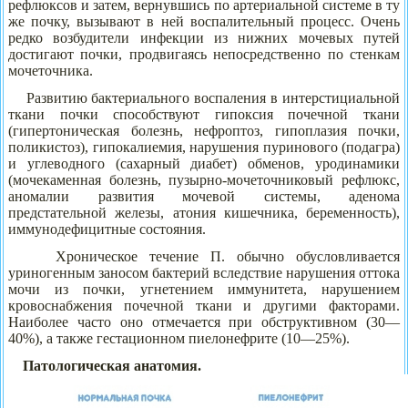
рефлюксов и затем, вернувшись по артериальной системе в ту
же почку, вызывают в ней воспалительный процесс. Очень
редко возбудители инфекции из нижних мочевых путей
достигают почки, продвигаясь непосредственно по стенкам
мочеточника.
Развитию бактериального воспаления в интерстициальной
ткани почки способствуют гипоксия почечной ткани
(гипертоническая болезнь, нефроптоз, гипоплазия почки,
поликистоз), гипокалиемия, нарушения пуринового (подагра)
и углеводного (сахарный диабет) обменов, уродинамики
(мочекаменная болезнь, пузырно-мочеточниковый рефлюкс,
аномалии развития мочевой системы, аденома
предстательной железы, атония кишечника, беременность),
иммунодефицитные состояния.
Хроническое течение П. обычно обусловливается
уриногенным заносом бактерий вследствие нарушения оттока
мочи из почки, угнетением иммунитета, нарушением
кровоснабжения почечной ткани и другими факторами.
Наиболее часто оно отмечается при обструктивном (30—
40%), а также гестационном пиелонефрите (10—25%).
Патологическая анатомия.