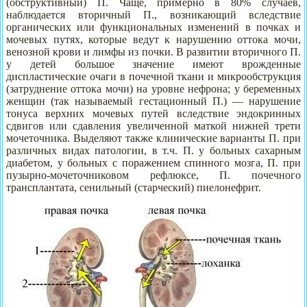
(обструктивный) П. Чаще, примерно в 80% случаев,
наблюдается вторичный П., возникающий вследствие
органических или функциональных изменений в почках и
мочевых путях, которые ведут к нарушению оттока мочи,
венозной крови и лимфы из почки. В развитии вторичного П.
у детей большое значение имеют врожденные
диспластические очаги в почечной ткани и микрообструкция
(затруднение оттока мочи) на уровне нефрона; у беременных
женщин (так называемый гестационный П.) — нарушение
тонуса верхних мочевых путей вследствие эндокринных
сдвигов или сдавления увеличенной маткой нижней трети
мочеточника. Выделяют также клинические варианты П. при
различных видах патологии, в т.ч. П. у больных сахарным
диабетом, у больных с поражением спинного мозга, П. при
пузырно-мочеточниковом рефлюксе, П. почечного
трансплантата, сенильный (старческий) пиелонефрит.