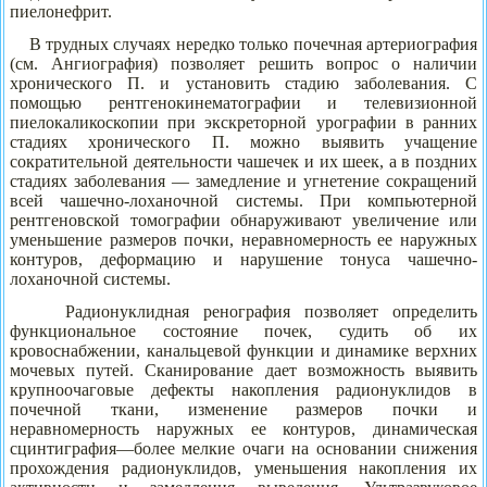
пиелонефрит.
В трудных случаях нередко только почечная артериография
(см. Ангиография) позволяет решить вопрос о наличии
хронического П. и установить стадию заболевания. С
помощью рентгенокинематографии и телевизионной
пиелокаликоскопии при экскреторной урографии в ранних
стадиях хронического П. можно выявить учащение
сократительной деятельности чашечек и их шеек, а в поздних
стадиях заболевания — замедление и угнетение сокращений
всей чашечно-лоханочной системы. При компьютерной
рентгеновской томографии обнаруживают увеличение или
уменьшение размеров почки, неравномерность ее наружных
контуров, деформацию и нарушение тонуса чашечно-
лоханочной системы.
Радионуклидная ренография позволяет определить
функциональное состояние почек, судить об их
кровоснабжении, канальцевой функции и динамике верхних
мочевых путей. Сканирование дает возможность выявить
крупноочаговые дефекты накопления радионуклидов в
почечной ткани, изменение размеров почки и
неравномерность наружных ее контуров, динамическая
сцинтиграфия—более мелкие очаги на основании снижения
прохождения радионуклидов, уменьшения накопления их