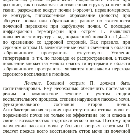
дыхании, так называемая гипоэхогенная структура почечной
ткани. разрежение вокруг почки («ореол»), неравномерность
ее контуров, гипоэхогенное образование (полость) при
абсцессе почки или образование, равное по эхогенности
почечной паренхиме при карбункуле почки. С помощью
инфракрасной термографии при остром П. выявляют
повышение температуры над пораженной почкой на 1,4—2°
по сравнению со здоровой стороной. Как правило, при
серозном остром П. мелкоточечные очаги свечения в области
забрюшинного пространства отсутствуют. Усиление
гипертермии, в т.ч. по площади ее распространения, а также
появление множества мелких очагов гипертермии в области
забрюшинного пространства являются признаками перехода
серозного воспаления в гнойное.
Лечение
. Больной острым П. должен быть
госпитализирован. Ему необходимо обеспечить постельный
режим и комплексное лечение с учетом стадии
воспалительного процесса, степени нарушения пассажа мочи,
функционального состояния второй почки.
Антибактериальная терапия при отсутствии оттока мочи из
пораженной почки не только не эффективна, но и опасна в
связи с возможностью эндотоксического шока. Поэтому при
нарушении пассажа мочи у больных острым серозным П.
следует прежде всего восстановить отток мочи из почечной