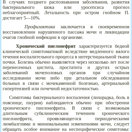
В случаях позднего распознавания заболевания, развития
бактериального шока или уросепсиса прогноз
неблагоприятный. Летальность при остром гнойном П.
достигает 5—10%.
Профилактика
заключается в своевременном
восстановлении нарушенного пассажа мочи и ликвидации
очагов гнойной инфекции в организме.
Хронический пиелонефрит
характеризуется бедной
клинической симптоматикой вследствие медленного вялого
течения воспалительного процесса в интерстициальной ткани
почки. Болезнь обычно выявляется через несколько лет после
перенесенных цистита, простатита и других острых
заболеваний мочеполовых органов при случайном
исследовании мочи либо при детальном обследовании
больных в связи с мочекаменной болезнью, артериальной
гипертензией или почечной недостаточностью.
Симптомы бактериального воспаления (лихорадка, боль в
пояснице, пиурия) наблюдаются обычно при обострении
хронического пиелонефрита. В связи с возможным
длительным субклиническим течением хронического
пиелонефрита, проявляющегося периодическими
люмбалгиями и минимальными изменениями мочи, следует
обращать особое внимание на неспецифические симптомы: