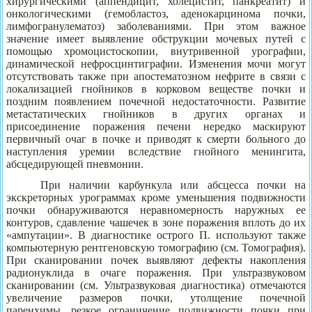
хирургическими (аппендицит, холецистит, панкреатит) и
онкологическими (гемобластоз, аденокарцинома почки,
лимфогранулематоз) заболеваниями. При этом важное
значение имеет выявление обструкции мочевых путей с
помощью хромоцистоскопии, внутривенной урографии,
динамической нефросцинтиграфии. Изменения мочи могут
отсутствовать также при апостематозном нефрите в связи с
локализацией гнойников в корковом веществе почки и
поздним появлением почечной недостаточности. Развитие
метастатических гнойников в других органах и
присоединение поражения печени нередко маскируют
первичный очаг в почке и приводят к смерти больного до
наступления уремии вследствие гнойного менингита,
абсцедирующей пневмонии.
При наличии карбункула или абсцесса почки на
экскреторных урограммах кроме уменьшения подвижности
почки обнаруживаются неравномерность наружных ее
контуров, сдавление чашечек в зоне поражения вплоть до их
«ампутации». В диагностике острого П. используют также
компьютерную рентгеновскую томографию (см. Томография).
При сканировании почек выявляют дефекты накопления
радионуклида в очаге поражения. При ультразвуковом
сканировании (см. Ультразвуковая диагностика) отмечаются
увеличение размеров почки, утолщение почечной
паренхимы, резкое ограничение подвижности почки при