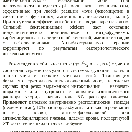
бактериологического исследования мочи. При
невозможности определить рН мочи назначают препараты,
эффективные при любой реакции мочи (левомицетин в
сочетании с фурагином, ампициллин, цефалексин, палин).
При отсутствии эффекта антибиотики вводят парентерально.
Сильный бактерицидный эффект дает сочетание
полусинтетических пенициллинов с нитрофуранами,
карбенициллина с налидиксовой кислотой, аминогликозидов
с цефалоспоринами. Антибактериальную терапию
корригируют по результатам бактериологического
исследования мочи.
1
Рекомендуется обильное питье (до 2
/
л
в сутки) с учетом
2
состояния сердечно-сосудистой системы, функции почек и
оттока мочи из верхних мочевых путей. Лихорадящим
больным следует давать пить клюквенный морс, а в тяжелых
случаях при резко выраженной интоксикации — назначать
подкожные или внутривенные вливания изотонического
раствора хлорида натрия или 5% раствора глюкозы.
Применяют капельно внутривенно реополиглюкин, гемодез
(неокомпенсан), 10% раствор альбумина, а также переливания
плазмы, крови, антистафилококковой или
антиколибациллярной плазмы, плазмы крови, подвергнутой
УФ-облучению, вводят гамма-глобулин.