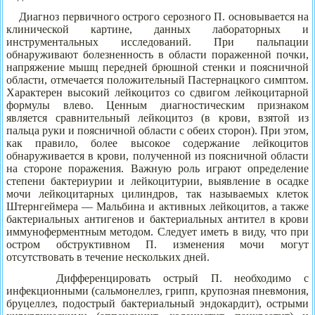
Диагноз первичного острого серозного П. основывается на
клинической картине, данных лабораторных и
инструментальных исследований. При пальпации
обнаруживают болезненность в области пораженной почки,
напряжение мышц передней брюшной стенки и поясничной
области, отмечается положительный Пастернацкого симптом.
Характерен высокий лейкоцитоз со сдвигом лейкоцитарной
формулы влево. Ценным диагностическим признаком
является сравнительный лейкоцитоз (в крови, взятой из
пальца руки и поясничной области с обеих сторон). При этом,
как правило, более высокое содержание лейкоцитов
обнаруживается в крови, полученной из поясничной области
на стороне поражения. Важную роль играют определение
степени бактериурии и лейкоцитурии, выявление в осадке
мочи лейкоцитарных цилиндров, так называемых клеток
Штернгеймера — Мальбина и активных лейкоцитов, а также
бактериальных антигенов и бактериальных антител в крови
иммуноферментным методом. Следует иметь в виду, что при
остром обструктивном П. изменения мочи могут
отсутствовать в течение нескольких дней.
Дифференцировать острый П. необходимо с
инфекционными (сальмонеллез, грипп, крупозная пневмония,
бруцеллез, подострый бактериальный эндокардит), острыми