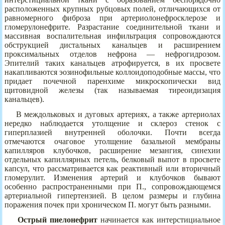
расположенных крупных рубцовых полей, отличающихся от
равномерного фиброза при артериолонефросклерозе и
гломерулонефрите. Разрастание соединительной ткани и
массивная воспалительная инфильтрация сопровождаются
обструкцией дистальных канальцев и расширением
проксимальных отделов нефрона — нефрогидрозом.
Эпителий таких канальцев атрофируется, в их просвете
накапливаются эозинофильные коллоидоподобные массы, что
придает почечной паренхиме микроскопически вид
щитовидной железы (так называемая тиреоидизация
канальцев).
В междольковых и дуговых артериях, а также артериолах
нередко наблюдается утолщение и склероз стенок с
гиперплазией внутренней оболочки. Почти всегда
отмечаются очаговое утолщение базальной мембраны
капилляров клубочков, расширение мезангия, синехии
отдельных капиллярных петель, белковый выпот в просвете
капсул, что рассматривается как реактивный или вторичный
гломерулит. Изменения артерий и клубочков бывают
особенно распространенными при П., сопровождающемся
артериальной гипертензией. В целом размеры и глубина
поражения почек при хроническом П. могут быть разными.
Острый пиелонефрит
начинается как интерстициальное