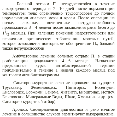
Больной острым П. нетрудоспособен в течение
лихорадочного периода и 7—10 дней после нормализации
температуры тела; ограниченно трудоспособен до полной
нормализации анализов мочи и крови. После операции на
почке, лоханке, мочеточнике нетрудоспособность
продолжается 3—4 недели после заживления раны (всего до
1
1
/
месяца). При явлениях почечной недостаточности или
2
первичном органическом заболевании мочевых путей,
которое осложняется повторными обострениями П., больной
также нетрудоспособен.
Амбулаторное лечение больных острым П. в стадии
реабилитации продолжается 4—6 месяцев. Назначают
прерывистые курсы антибактериальной терапии
приблизительно в течение 1 недели каждого месяца под
контролем антибиотикограммы.
Санаторно-курортное лечение проводят на курортах
Трускавец, Железноводск, Пятигорск, Ессентуки,
Кисловодск, Боржоми, Саирме, Янгантау, Бирштонас, Истису,
Березовские Минеральные Воды, Шкло, Хмельник и др. (см.
Санаторно-курортный отбор).
Прогноз
. Своевременная диагностика и рано начатое
лечение в большинстве случаев гарантируют выздоровление.