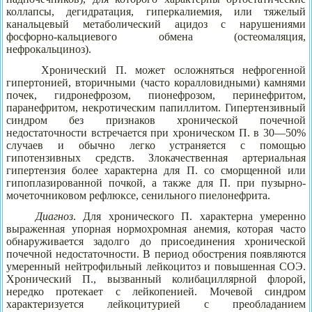
коллапсы, дегидратация, гиперкалиемия, или тяжелый
канальцевый метаболический ацидоз с нарушениями
фосфорно-кальциевого обмена (остеомаляция,
нефрокальциноз).
Хронический П. может осложняться нефрогенной
гипертонией, вторичными (часто коралловидными) камнями
почек, гидронефрозом, пионефрозом, перинефритом,
паранефритом, некротическим папиллитом. Гипертензивный
синдром без признаков хронической почечной
недостаточности встречается при хроническом П. в 30—50%
случаев и обычно легко устраняется с помощью
гипотензивных средств. Злокачественная артериальная
гипертензия более характерна для П. со сморщенной или
гипоплазированной почкой, а также для П. при пузырно-
мочеточниковом рефлюксе, сенильного пиелонефрита.
Диагноз
. Для хронического П. характерна умеренно
выраженная упорная нормохромная анемия, которая часто
обнаруживается задолго до присоединения хронической
почечной недостаточности. В период обострения появляются
умеренный нейтрофильный лейкоцитоз и повышенная СОЭ.
Хронический П., вызванный колибациллярной флорой,
нередко протекает с лейкопенией. Мочевой синдром
характеризуется лейкоцитурией с преобладанием