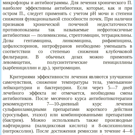
микрофлоры и антибиограммы. Для лечения хронического П.
наиболее эффективны антибиотики, которые, как и при
остром П., следует применять с учетом рН мочи и степени
снижения функциональной способности почек. При наличии
признаков хронической почечной недостаточности
противопоказаны так называемые нефротоксичные
антибиотики — полимиксины, стрептомицин, тетрациклины.
Дозы гентамицина, линкомицина, рифампицина,
цефалоспоринов, нитрофуранов необходимо уменьшать в
соответствии со степенью снижения клубочковой
фильтрации. В обычных дозах можно применять
левомицетин, полусинтетические пенициллины
(карбенициллин и др.), эритромицин.
Критериями эффективности лечения являются улучшение
самочувствия, снижение температуры тела, уменьшение
лейкоцитурии и бактериурии. Если через 5—7 дней
лечебного эффекта не отмечается, необходима смена
антибиотиков. После месячного курса антибиотикотерапии
рекомендуется 7—10-дневный курс лечения
сульфаниламидными препаратами короткого действия
(уросульфан, этазол) или комбинированными препаратами
(бактрим). Можно использовать также производные
нафтиридина (налидиксовая кислота) и 8-оксихинолина
(нитроксолин). После достижения ремиссии в течение 4—6