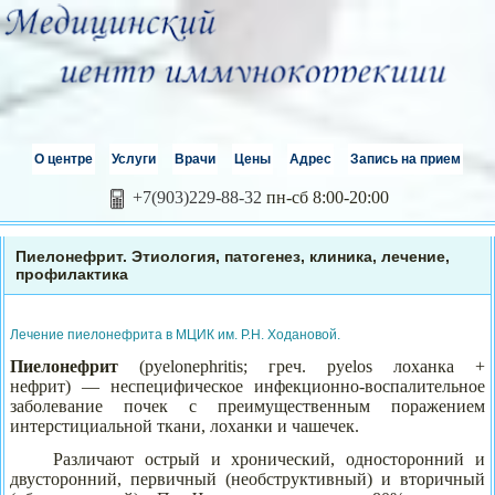
О центре
Услуги
Врачи
Цены
Адрес
Запись на прием
+7(903)229-88-32
пн-сб 8:00-20:00
Пиелонефрит. Этиология, патогенез, клиника, лечение,
профилактика
Лечение пиелонефрита в МЦИК им. Р.Н. Ходановой.
Пиелонефр
и
т
(pyelonephritis; греч. pyelos лоханка +
нефрит) — неспецифическое инфекционно-воспалительное
заболевание почек с преимущественным поражением
интерстициальной ткани, лоханки и чашечек.
Различают острый и хронический, односторонний и
двусторонний, первичный (необструктивный) и вторичный