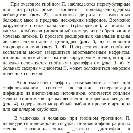
При очаговом гнойном П. наблюдаются перитубулярные
или интратубулярные скопления полиморфно-ядерных
лейкоцитов (
рис
.
2
), клеточного детрита и гомогенных
белковых масс в пределах нескольких нефронов. Возможно
разрушение стенок канальцев (тубулорексис), а иногда и
капсулы клубочков (инвазивный гломерулит) с образованием
мочевых затеков. В просвете расширенных канальцев видны
белково-лейкоцитарные цилиндры (
рис
.
3
,
а
) и колонии
микроорганизмов (
рис
.
3
,
б
). Прогрессирование гнойного
воспаления может завершиться апостематозным нефритом,
изолированным абсцессом или карбункулом почки, который
нередко осложняется гнойным паранефритом (
рис
.
3
,
в
). У
больных сахарным диабетом П. может осложниться некрозом
почечных сосочков.
Апостематозныи нефрит, развивающийся чаще при
стафилококковом сепсисе вследствие генерализации
инфекции из внепочечных источников, отличается обилием
мелких гнойничков преимущественно в корковом веществе
(
рис
.
4
), содержащих микробный эмбол в просвете артериол
или капилляров клубочков.
В чашечках и лоханках при гнойном урогенном П.
наблюдается полнокровие сосудов, гнойная инфильтрация их
стенок, эрозивно-язвенные дефекты, дистрофия и