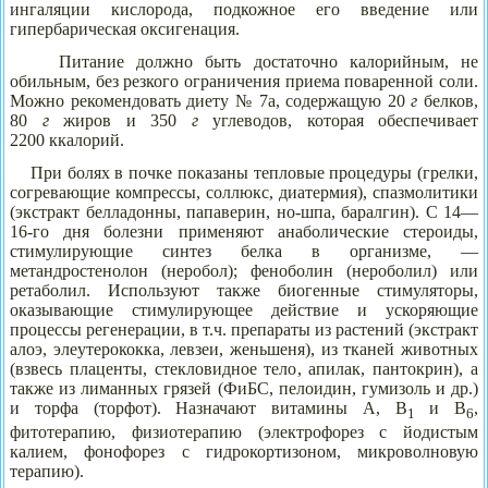
ингаляции кислорода, подкожное его введение или
гипербарическая оксигенация.
Питание должно быть достаточно калорийным, не
обильным, без резкого ограничения приема поваренной соли.
Можно рекомендовать диету № 7а, содержащую 20
г
белков,
80
г
жиров и 350
г
углеводов, которая обеспечивает
2200 ккалорий.
При болях в почке показаны тепловые процедуры (грелки,
согревающие компрессы, соллюкс, диатермия), спазмолитики
(экстракт белладонны, папаверин, но-шпа, баралгин). С 14—
16-го дня болезни применяют анаболические стероиды,
стимулирующие синтез белка в организме, —
метандростенолон (неробол); феноболин (нероболил) или
ретаболил. Используют также биогенные стимуляторы,
оказывающие стимулирующее действие и ускоряющие
процессы регенерации, в т.ч. препараты из растений (экстракт
алоэ, элеутерококка, левзеи, женьшеня), из тканей животных
(взвесь плаценты, стекловидное тело, апилак, пантокрин), а
также из лиманных грязей (ФиБС, пелоидин, гумизоль и др.)
и торфа (торфот). Назначают витамины А, В
и В
,
1
6
фитотерапию, физиотерапию (электрофорез с йодистым
калием, фонофорез с гидрокортизоном, микроволновую
терапию).