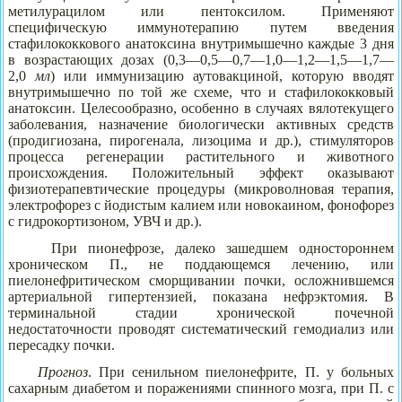
метилурацилом или пентоксилом. Применяют
специфическую иммунотерапию путем введения
стафилококкового анатоксина внутримышечно каждые 3 дня
в возрастающих дозах (0,3—0,5—0,7—1,0—1,2—1,5—1,7—
2,0
мл
) или иммунизацию аутовакциной, которую вводят
внутримышечно по той же схеме, что и стафилококковый
анатоксин. Целесообразно, особенно в случаях вялотекущего
заболевания, назначение биологически активных средств
(продигиозана, пирогенала, лизоцима и др.), стимуляторов
процесса регенерации растительного и животного
происхождения. Положительный эффект оказывают
физиотерапевтические процедуры (микроволновая терапия,
электрофорез с йодистым калием или новокаином, фонофорез
с гидрокортизоном, УВЧ и др.).
При пионефрозе, далеко зашедшем одностороннем
хроническом П., не поддающемся лечению, или
пиелонефритическом сморщивании почки, осложнившемся
артериальной гипертензией, показана нефрэктомия. В
терминальной стадии хронической почечной
недостаточности проводят систематический гемодиализ или
пересадку почки.
Прогноз
. При сенильном пиелонефрите, П. у больных
сахарным диабетом и поражениями спинного мозга, при П. с