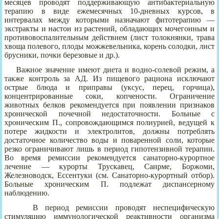
месяцев проводят поддерживающую антибактериальную
терапию в виде ежемесячных 10-дневных курсов, в
интервалах между которыми назначают фитотерапию —
экстракты и настои из растений, обладающих мочегонным и
противовоспалительным действием (лист толокнянки, трава
хвоща полевого, плоды можжевельника, корень солодки, лист
брусники, почки березовые и др.).
Важное значение имеют диета и водно-солевой режим, а
также контроль за АД. Из пищевого рациона исключают
острые блюда и приправы (уксус, перец, горчица),
концентрированные соки, копчености. Ограничение
животных белков рекомендуется при появлении признаков
хронической почечной недостаточности. Больные с
хроническим П., сопровождающимся полиурией, ведущей к
потере жидкости и электролитов, должны потреблять
достаточное количество воды и поваренной соли, которые
резко ограничивают лишь в период гипотензивной терапии.
Во время ремиссии рекомендуется санаторно-курортное
лечение — курорты Трускавец, Саирме, Боржоми,
Железноводск, Ессентуки (см. Санаторно-курортный отбор).
Больные хроническим П. подлежат диспансерному
наблюдению.
В период ремиссии проводят неспецифическую
стимуляцию иммунологической реактивности организма