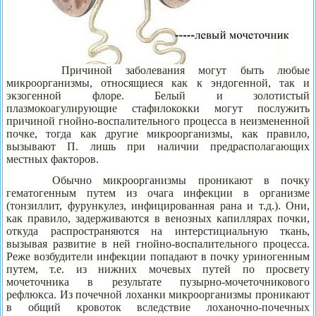
Причиной заболевания могут быть любые
микроорганизмы, относящиеся как к эндогенной, так и
экзогенной флоре. Белый и золотистый
плазмокоагулирующие стафилококки могут послужить
причиной гнойно-воспалительного процесса в неизмененной
почке, тогда как другие микроорганизмы, как правило,
вызывают П. лишь при наличии предрасполагающих
местных факторов.
Обычно микроорганизмы проникают в почку
гематогенным путем из очага инфекции в организме
(тонзиллит, фурункулез, инфицированная рана и т.д.). Они,
как правило, задерживаются в венозных капиллярах почки,
откуда распространяются на интерстициальную ткань,
вызывая развитие в ней гнойно-воспалительного процесса.
Реже возбудители инфекции попадают в почку уриногенным
путем, т.е. из нижних мочевых путей по просвету
мочеточника в результате пузырно-мочеточникового
рефлюкса. Из почечной лоханки микроорганизмы проникают
в общий кровоток вследствие лоханочно-почечных