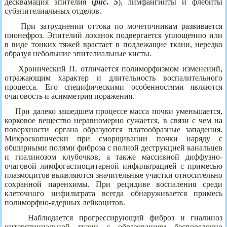
десквамация эпителия (
рис
.
5
), лимфангииты и флебиты
субэпителиальных отделов.
При затруднении оттока по мочеточникам развивается
пионефроз. Эпителий лоханок подвергается уплощению или
в виде тонких тяжей врастает в подлежащие ткани, нередко
образуя небольшие эпителиальные кисты.
Хронический П. отличается полиморфизмом изменений,
отражающим характер и длительность воспалительного
процесса. Его специфическими особенностями являются
очаговость и асимметрия поражения.
При далеко зашедшем процессе масса почки уменьшается,
корковое вещество неравномерно сужается, в связи с чем на
поверхности органа образуются платообразные западения.
Микроскопически при сморщивании почки наряду с
обширными полями фиброза с полной деструкцией канальцев
и гиалинозом клубочков, а также массивной диффузно-
очаговой лимфогастиоцитарной инфильтрацией с примесью
плазмоцитов выявляются значительные участки относительно
сохранной паренхимы. При рецидиве воспаления среди
клеточного инфильтрата всегда обнаруживается примесь
полиморфно-ядерных лейкоцитов.
Наблюдается прогрессирующий фиброз и гиалиноз
интерстициальной ткани с образованием беспорядочно