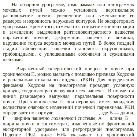
На обзорной урограмме, томограммах или зонограммах
мочевых путей можно установить вертикальное
расположение почки, увеличение или уменьшение ее
размеров и неровность наружных контуров. На экскреторных
урограммах, кроме того, отмечаются снижение концентрации
и замедление выделения рентгеноконтрастного вещества
пораженной почкой, деформация чашечек и лоханки,
нарушение тонуса верхних мочевых путей. В более поздней
стадии заболевания чашечки становятся округленными,
грибовидными, с уплощенными сосочками и суженными
шейками.
Выраженный склеротический процесс в почке при
хроническом П. можно выявить с помощью признака Ходсона
и ренально-кортикального индекса (РКИ). Для определения
феномена Ходсона на пиелограмме проводят условную
кривую, соединяющую верхушки всех чашечек. В норме эта
линия равномерно выпуклая, параллельная поверхности
почки. При хроническом П. она неровная, имеет западения
вследствие очаговых изменений почечной паренхимы. РКИ
определяют по формуле __________________, где В — длина,
Г — ширина чашечно-лоханочной системы, А — длина, Б —
ширина почки в сантиметрах, измеренные по фронтальной
экскреторной урограмме или ретроградной пиелограмме.
Падение РКИ ниже 60% указывает на хронический