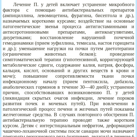
Лечение П. у детей включает устранение микробного
фактора с помощью антибактериальных препаратов
(ампициллина, левомицетина, фурагина, бисептола и др.),
назначаемых короткими курсами; воздействие на основные
патогенетические звенья процесса антигистаминными и
антисеротониновыми препаратами, антикоагулянтами,
диуретиками; восстановление нарушений почечной
гемодинамики (прием эуфиллина, темисала, настоя горицвета
и др.); уменьшение нагрузки на почки путем диетотерапии
(ограничение животных белков); проведение
симптоматической терапии (гипотензивной, корригирующей
метаболические сдвиги, содержание калия, натрия, фосфора,
кальция, кислот, оснований и других веществ в крови и
моче); повышение сопротивляемости ткани почки
инфекционному началу (прием пентоксила, дибазола,
анаболических гормонов в течение 30—40 дней); устранение
причин, способствовавших возникновению П. у детей
(ликвидация скрытых очагов инфекции, лечение пороков
развития почек и мочевых путей). При вовлечении в
патологический процесс печени и желчных путей показаны
желчегонные средства. В случаях повторного обострения П.
антибактериальную терапию проводят также коротким
курсом. Детям с интерстициальным нефритом, деформацией
чашечно-лоханочной системы после санации мочи назначают
препараты резохинового ряда (например, делагил) в течение 6