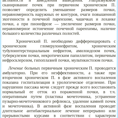
активности и замедления выведения. Ультразвуковое
сканирование почек при первичном хроническом П.
позволяет определить уменьшение размеров почки,
неравномерность наружных ее контуров, очаги повышенной
эхогенности в почечной паренхиме, чашечках и лоханке
почки, а при пионефрозе — увеличение размеров почки,
неравномерное истончение почечной паренхимы, наличие
большого количества различных полостей.
Хронический П. необходимо дифференцировать с
хроническим гломерулонефритом, хроническим
тубулоинтерстициальным нефритом, амилоидозом почек,
туберкулезом почки, некротическим папиллитом, первичным
нефросклерозом, гипоплазией почки, мультикистозом почки.
Лечение
больных первичным хроническим П. проводится
амбулаторно. При его неэффективности, а также при
вторичном хроническом П. в фазе активного воспаления
показана госпитализация в урологическое отделение. При
нарушении пассажа мочи следует прежде всего восстановить
нормальный ее отток из пораженной почки, в т.ч.
оперативным путем (пластика мочеточника, устранение
пузырно-мочеточникового рефлюкса, удаление камней почек
и мочеточника). В активной фазе воспаления проводят
длительное антибактериальное лечение непрерывно или
прерывистыми курсами в соответствии с характером