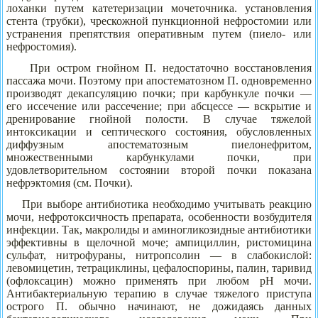
лоханки путем катетеризации мочеточника. установления
стента (трубки), чрескожной пункционной нефростомии или
устранения препятствия оперативным путем (пиело- или
нефростомия).
При остром гнойном П. недостаточно восстановления
пассажа мочи. Поэтому при апостематозном П. одновременно
производят декапсуляцию почки; при карбункуле почки —
его иссечение или рассечение; при абсцессе — вскрытие и
дренирование гнойной полости. В случае тяжелой
интоксикации и септического состояния, обусловленных
диффузным апостематозным пиелонефритом,
множественными карбункулами почки, при
удовлетворительном состоянии второй почки показана
нефрэктомия (см. Почки).
При выборе антибиотика необходимо учитывать реакцию
мочи, нефротоксичность препарата, особенности возбудителя
инфекции. Так, макролиды и аминогликозидные антибиотики
эффективны в щелочной моче; ампициллин, ристомицина
сульфат, нитрофураны, нитропсолин — в слабокислой:
левомицетин, тетрациклины, цефалоспорины, палин, таривид
(офлоксацин) можно применять при любом рН мочи.
Антибактериальную терапию в случае тяжелого приступа
острого П. обычно начинают, не дожидаясь данных