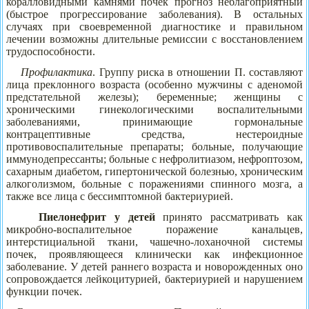
коралловидными камнями почек прогноз неблагоприятный
(быстрое прогрессирование заболевания). В остальных
случаях при своевременной диагностике и правильном
лечении возможны длительные ремиссии с восстановлением
трудоспособности.
Профилактика
. Группу риска в отношении П. составляют
лица преклонного возраста (особенно мужчины с аденомой
предстательной железы); беременные; женщины с
хроническими гинекологическими воспалительными
заболеваниями, принимающие гормональные
контрацептивные средства, нестероидные
противовоспалительные препараты; больные, получающие
иммунодепрессанты; больные с нефролитиазом, нефроптозом,
сахарным диабетом, гипертонической болезнью, хроническим
алкоголизмом, больные с поражениями спинного мозга, а
также все лица с бессимптомной бактериурией.
Пиелонефрит у детей
принято рассматривать как
микробно-воспалительное поражение канальцев,
интерстициальной ткани, чашечно-лоханочной системы
почек, проявляющееся клинически как инфекционное
заболевание. У детей раннего возраста и новорожденных оно
сопровождается лейкоцитурией, бактериурией и нарушением
функции почек.