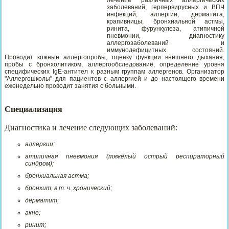
заболеваний, герпервирусных и ВПЧ
инфекций, аллергии, дерматита,
крапивницы, бронхиальной астмы,
ринита, фурункулеза, атипичной
пневмонии, диагностику
аллергозаболеваний и
иммунодефицитных состояний.
Проводит кожные аллергопробы, оценку функции внешнего дыхания,
пробы с бронхолитиком, аллергообследование, определение уровня
специфических IgE-антител к разным группам аллергенов. Организатор
"Аллергошколы" для пациентов с аллергией и до настоящего времени
еженедельно проводит занятия с больными.
Специализация
Диагностика и лечение следующих заболеваний:
аллергии;
атипичная пневмония (тяжёлый острый респираторный
синдром);
бронхиальная астма;
бронхит, в т. ч. хронический;
дерматит;
акне;
ринит;