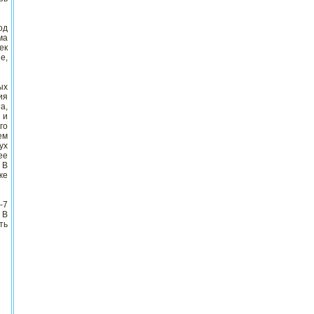
од
ма
ек
е,
ых
ия
а,
 и
го
ем
ух
ее
 В
же
-7
 В
ть