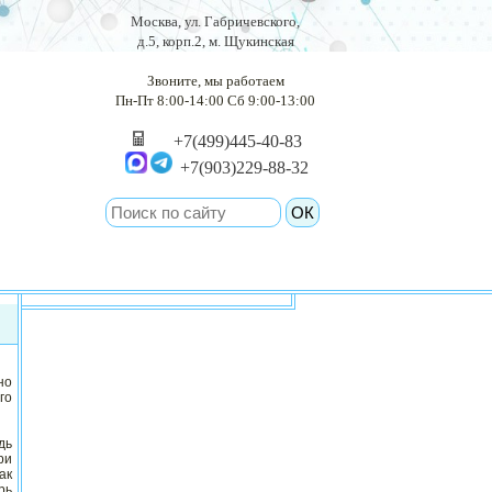
Москва, ул. Габричевского,
д.5, корп.2, м. Щукинская
Звоните, мы работаем
Пн-Пт 8:00-14:00 Сб 9:00-13:00
+7(499)445-40-83
+7(903)229-88-32
но
го
дь
ри
ак
рь