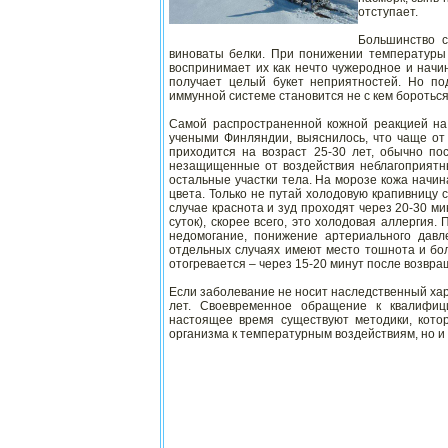
отступает.
Большинство с
виноваты белки. При понижении температуры
воспринимает их как нечто чужеродное и начи
получает целый букет неприятностей. Но по
иммунной системе становится не с кем боротьс
Самой распространенной кожной реакцией на
учеными Финляндии, выяснилось, что чаще от
приходится на возраст 25-30 лет, обычно п
незащищенные от воздействия неблагоприятных
остальные участки тела. На морозе кожа начин
цвета. Только не путай холодовую крапивницу
случае краснота и зуд проходят через 20-30 м
суток), скорее всего, это холодовая аллергия
недомогание, понижение артериального давл
отдельных случаях имеют место тошнота и боль
отогревается – через 15-20 минут после возвра
Если заболевание не носит наследственный хар
лет. Своевременное обращение к квалифици
настоящее время существуют методики, кото
организма к температурным воздействиям, но и в