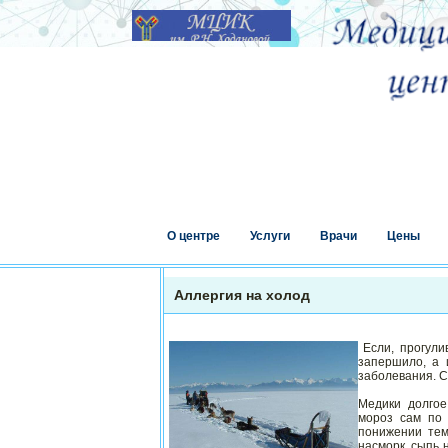
О центре
Услуги
Врачи
Цены
Аллергия на холод
Если, прогули
запершило, а и
заболевания. С
Медики долгое
мороз сам по 
понижении тем
насморк, сыпь 