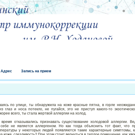
Адрес
Запись на прием
ваясь по улице, ты обнаружила на коже красные пятна, в горле неожидан
з глаз и носа потекло, не пугайся, это не приступ какого-то экзотическо
корее всего, ты стала жертвой аллергии на холод.
 время отказывались признавать существование холодовой аллергии. Ве
себе не является аллергеном. Но как тогда объяснить тот факт, что п
пературы у некоторых людей появляются такие характерные симптомы, к
на коже, слезливость? При этом стоит вернуться в теплое помещение, как хво