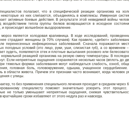
пециалистов полагают, что в специфической реакции организма на хол
 некоторые из них слипаются, объединяясь в комплексы. Иммунная систе
нает активные боевые действия. В результате этой невидимой войны челов
д воздействием тепла группы белков возвращаются в исходное состояни
я, и происходит волшебное выздоровление.
 мороз является холодовая крапивница. В ходе исследований, проведенн
 нее страдают женщины (в 70% случаев). Как правило, «дебют» заболеван
осле перенесенных инфекционных заболеваний. Сначала поражаются мест
 погодных условий (это лицо, руки, уши, слизистая губ), а со временем –
ает зудеть, появляются отек и плотные высыпания розового или белесовато
 с нормальной реакцией организма на резкую смену температуры. В последн
инут. Если неприятные ощущения сохраняются несколько часов (вплоть до дв
. При тяжелых формах заболевания могут наблюдаться слабость, озноб, общ
ения, головная боль, головокружение, одышка, учащенное сердцебиение.
 в области живота. Причем эти признаки часто возникают, когда человек у
щения с улицы.
актер, то без применения специального лечения проходит в среднем через 6
рованному специалисту поможет значительно ускорить этот процесс.
рые не только уменьшают неприятные ощущения, снижая чувствительнос
 кратчайшие сроки избавляют от этого недуга раз и навсегда.