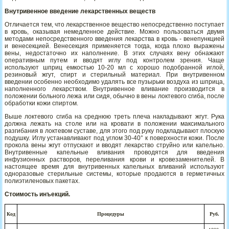
Внутривенное введение лекарственных веществ
Отличается тем, что лекарственное вещество непосредственно поступает
в кровь, оказывая немедленное действие. Можно пользоваться двумя
методами непосредственного введения лекарства в кровь - венепункцией
и венесекцией. Венесекция применяется тогда, когда плохо выражены
вены, недостаточно их наполнение. В этих случаях вену обнажают
оперативным путем и вводят иглу под контролем зрения. Чаще
используют шприц емкостью 10-20 мл с хорошо подобранной иглой,
резиновый жгут, спирт и стерильный материал. При внутривенном
введении особенно необходимо удалять все пузырьки воздуха из шприца,
наполненного лекарством. Внутривенное вливание производится в
положении больного лежа или сидя, обычно в вены локтевого сгиба, после
обработки кожи спиртом.
Выше локтевого сгиба на среднюю треть плеча накладывают жгут. Рука
должна лежать на столе или на кровати в положении максимального
разгибания в локтевом суставе, для этого под руку подкладывают плоскую
подушку. Иглу устанавливают под углом 30-40° к поверхности кожи. После
прокола вены жгут отпускают и вводят лекарство струйно или капельно.
Внутривенные капельные вливания проводятся для введения
инфузионных растворов, переливания крови и кровезаменителей. В
настоящее время для внутривенных капельных вливаний используют
одноразовые стерильные системы, которые продаются в герметичных
полиэтиленовых пакетах.
Стоимость инъекций.
Код
Процедуры
Руб
.