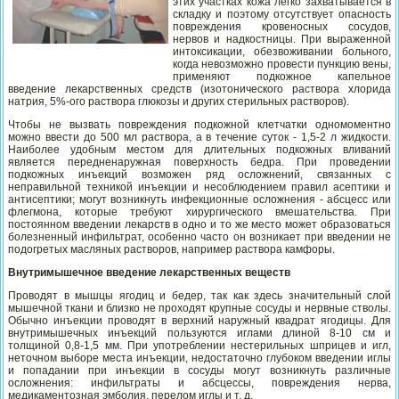
этих участках кожа легко захватывается в
складку и поэтому отсутствует опасность
повреждения кровеносных сосудов,
нервов и надкостницы. При выраженной
интоксикации, обезвоживании больного,
когда невозможно провести пункцию вены,
применяют подкожное капельное
введение лекарственных средств (изотонического раствора хлорида
натрия, 5%-ого раствора глюкозы и других стерильных растворов).
Чтобы не вызвать повреждения подкожной клетчатки одномоментно
можно ввести до 500 мл раствора, а в течение суток - 1,5-
2 л жидкости.
Наиболее удобным местом для длительных подкожных вливаний
является передненаружная поверхность бедра. При проведении
подкожных инъекций возможен ряд осложнений, связанных с
неправильной техникой инъекции и несоблюдением правил асептики и
антисептики; могут возникнуть инфекционные осложнения - абсцесс или
флегмона, которые требуют хирургического вмешательства. При
постоянном введении лекарств в одно и то же место может образоваться
болезненный инфильтрат, особенно часто он возникает при введении не
подогретых масляных растворов, например раствора камфоры.
Внутримышечное введение лекарственных веществ
Проводят в мышцы ягодиц и бедер, так как здесь значительный слой
мышечной ткани и близко не проходят крупные сосуды и нервные стволы.
Обычно инъекции проводят в верхний наружный квадрат ягодицы. Для
внутримышечных инъекций пользуются иглами длиной 8-
10 см и
толщиной 0,8-
1,5 мм. При употреблении нестерильных шприцев и игл,
неточном выборе места инъекции, недостаточно глубоком введении иглы
и попадании при инъекции в сосуды могут возникнуть различные
осложнения: инфильтраты и абсцессы, повреждения нерва,
медикаментозная эмболия, перелом иглы и т. д.