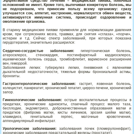
Эффективное средство лечения – медицинская пиявка, побочных
осложнений не имеет. Кроме того, вылечивая конкретную болезнь, мы
не подозреваем, что приносим пользу всему организму: сразу
улучшается сон, аппетит, настроение, нормализуется обмен веществ,
активизируется иммунная система, происходит оздоровление и
омоложение организма.
В старину медицинские пиявки применяли для нормализации давления
крови, при сотрясениях мозга, травмах, для снятия «сглаза», «порчи»,
истерии и т.д. Сейчас спектр заболеваний, при которых показана
гирудотерапия, значительно расширился:
Сердечно-сосудистые заболевания:
гипертоническая болезнь,
атеросклероз, стенокардия, постинфарктный кардиосклероз,
ишемическая болезнь сердца, тромбофлебит, варикозное расширение
вен, геморрой.
Заболевания легких: туберкулез легких, пневмония с явлениями
дыхательной недостаточности, тяжелые формы бронхиальной астмы,
бронхиты.
Гастроэнтерологические заболевания:
гастрит, язвенная болезнь,
холецистит, панкреатит, хронический гепатит, цирроз печени, хронический
запор.
Гинекологические заболевания:
острые воспалительные процессы в
придатках, хронические аднекситы, спаечный процесс малого таза,
бесплодие, эндометриоз, доброкачественные образования матки и
придатков (фиброма матки, кисты яичников, эрозия шейки матки),
хламидиоз, генитальный герпес, маточные кровотечения,
аппендикулярный инфильтрат.
Урологические заболевания:
заболевания почек (гломерулонефрит),
хронические заболевания предстательной железы (простатит).