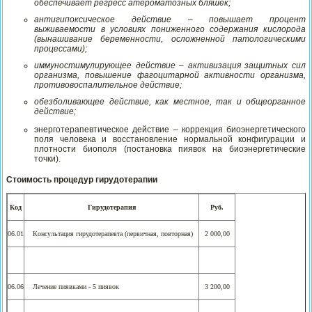
обеспечивает регресс атероматозных бляшек;
антигипоксическое действие – повышает процент
выживаемости в условиях пониженного содержания кислорода
(вынашивание беременности, осложненной патологическими
процессами);
иммуностимулирующее действие – активизация защитных сил
организма, повышение фагоцитарной активности организма,
противовоспалительное действие;
обезболивающее действие, как местное, так и общеорганное
действие;
энерготерапевтическое действие – коррекция биоэнергетического
поля человека и восстановление нормальной конфигурации и
плотности биополя (постановка пиявок на биоэнергетические
точки).
Стоимость процедур гирудотерапии
Код
Гирудотерапия
Руб.
06.01
Консультация гирудотерапевта (первичная, повторная)
2 000,00
06.06
Лечение пиявками - 5 пиявок
3 200,00