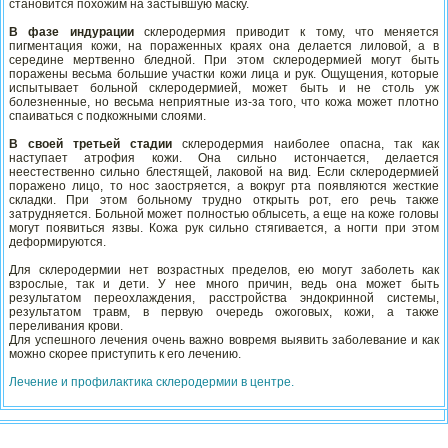
становится похожим на застывшую маску.
В фазе индурации
склеродермия приводит к тому, что меняется
пигментация кожи, на пораженных краях она делается лиловой, а в
середине мертвенно бледной. При этом склеродермией могут быть
поражены весьма большие участки кожи лица и рук. Ощущения, которые
испытывает больной склеродермией, может быть и не столь уж
болезненные, но весьма неприятные из-за того, что кожа может плотно
спаиваться с подкожными слоями.
В своей третьей стадии
склеродермия наиболее опасна, так как
наступает атрофия кожи. Она сильно истончается, делается
неестественно сильно блестящей, лаковой на вид. Если склеродермией
поражено лицо, то нос заостряется, а вокруг рта появляются жесткие
складки. При этом больному трудно открыть рот, его речь также
затрудняется. Больной может полностью облысеть, а еще на коже головы
могут появиться язвы. Кожа рук сильно стягивается, а ногти при этом
деформируются.
Для склеродермии нет возрастных пределов, ею могут заболеть как
взрослые, так и дети. У нее много причин, ведь она может быть
результатом переохлаждения, расстройства эндокринной системы,
результатом травм, в первую очередь ожоговых, кожи, а также
переливания крови.
Для успешного лечения очень важно вовремя выявить заболевание и как
можно скорее приступить к его лечению.
Лечение и профилактика склеродермии в центре.