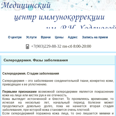
О центре
Услуги
Врачи
Цены
Адрес
Запись на прием
+7(903)229-88-32
пн-сб 8:00-20:00
Склеродермия. Фазы заболевания
Склеродермия. Стадии заболевания
Склеродермия – это заболевание соединительной ткани, конкретно кожи,
приводящее к ее уплотнению.
Первыми признаками
возможной склеродермии является покраснение
кожи на лице или кистях рук и ее отечность.
Кожа выглядит истонченной и блестит. То проявляясь временами, то
исчезая на несколько лет, начальный период болезни может
продолжаться довольно долго, пока не начнется вторая стадия
заболевания, при которой кожа становится очень плотной.
Если склеродермией поражена кожа лица, то оно лишается мимики и