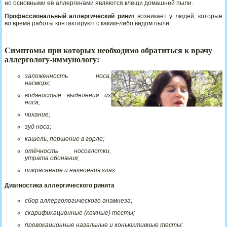
но основными её аллергенами являются клещи домашней пыли.
Профессиональный аллергический ринит
возникает у людей, которые
во время работы контактируют с каким-либо видом пыли.
Симптомы при которых необходимо обратиться к врачу
аллергологу-иммунологу:
заложенность носа,
насморк;
водянистые выделения из
носа;
чихание;
зуд носа;
кашель, першение в горле;
отёчность носоглотки,
утрата обоняния;
покраснение и нагноения глаз.
Диагностика аллергического ринита
сбор аллергологического анамнеза;
скарификационные (кожные) тесты;
провокационные назальные и коньюктивные тесты;