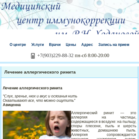
О центре
Услуги
Врачи
Цены
Адрес
Запись на прием
+7(903)229-88-32
пн-сб 8:00-20:00
Лечение аллергического ринита
Лечение аллергического ринита
"Слух, зренье, нюх и вкус и осязанья нить
Охватывают все, что можно ощутить"
Авиценна
Аллергический ринит — это
аллергия на частицы,
содержащиеся в воздухе: на пыльцу,
споры плесени, пыль и шерсть
животных, домашнюю пыль.
Аллергия сопровождается
чиханием, насморком, зудом,