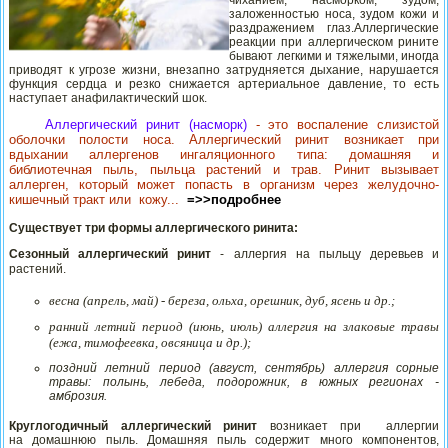
заложенностью носа, зудом кожи и
раздражением глаз.Аллергические
реакции при аллергическом рините
бывают легкими и тяжелыми, иногда
приводят к угрозе жизни, внезапно затрудняется дыхание, нарушается
функция сердца и резко снижается артериальное давление, то есть
наступает анафилактический шок.
Аллергический ринит (насморк)
- это воспаление слизистой
оболочки полости носа. Аллергический ринит возникает при
вдыхании аллергенов ингаляционного типа: домашняя и
библиотечная пыль, пыльца растений и трав. Ринит вызывает
аллерген, который может попасть в организм через желудочно-
кишечный тракт или кожу...
=>>подробнее
Существует три формы аллергического ринита:
Сезонный аллергический ринит
- аллергия на пыльцу деревьев и
растений.
весна (апрель, май) - береза, ольха, орешник, дуб, ясень и др.;
ранний летний период (июнь, июль) аллергия на злаковые травы
(ежа, тимофеевка, овсяница и др.);
поздний летний период (август, сентябрь) аллергия сорные
травы: полынь, лебеда, подорожник, в южных регионах -
амброзия.
Круглогодичный аллергический ринит
возникает при аллергии
на домашнюю пыль. Домашняя пыль содержит много компонентов,