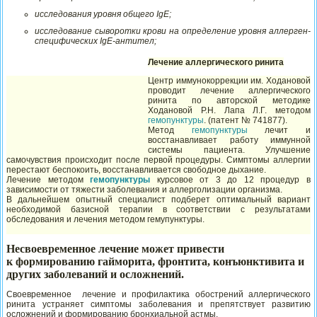
исследования уровня общего IgE;
исследование сыворотки крови на определение уровня аллерген-
специфических IgE-антител;
Лечение аллергического ринита
Центр иммунокоррекции им. Ходановой
проводит лечение аллергического
ринита по авторской методике
Ходановой Р.Н. Лапа Л.Г. методом
гемопунктуры
. (патент
№ 741877).
Метод
гемопунктуры
лечит и
восстанавливает работу иммунной
системы пациента. Улучшение
самочувствия происходит после первой процедуры. Симптомы аллергии
перестают беспокоить, восстанавливается свободное дыхание.
Лечение методом
гемопунктуры
курсовое от 3 до 12 процедур в
зависимости от тяжести заболевания и аллерголизации организма.
В дальнейшем опытный специалист подберет оптимальный вариант
необходимой базисной терапии в соответствии с результатами
обследования и лечения методом гемупунктуры.
Несвоевременное лечение может привести
к формированию гайморита, фронтита, конъюнктивита и
других заболеваний и осложнений.
Своевременное лечение и профилактика обострений аллергического
ринита устраняет симптомы заболевания и препятствует развитию
осложнений и формированию бронхиальной астмы.