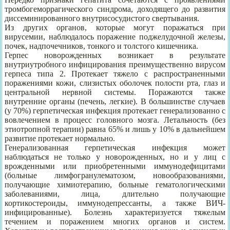
тромбогеморрагического синдрома, доходящего до развития
диссеминированного внутрисосудистого свертывания.
Из других органов, которые могут поражаться при
вирусемии, наблюдалось поражение поджелудочной железы,
почек, надпочечников, тонкого и толстого кишечника.
Герпес новорожденных возникает в результате
внутриутробного инфицирования преимущественно вирусом
герпеса типа 2. Протекает тяжело с распространенными
поражениями кожи, слизистых оболочек полости рта, глаз и
центральной нервной системы. Поражаются также
внутренние органы (печень, легкие). В большинстве случаев
(у 70%) герпетическая инфекция протекает генерализованно с
вовлечением в процесс головного мозга. Летальность (без
этиотропной терапии) равна 65% и лишь у 10% в дальнейшем
развитие протекает нормально.
Генерализованная герпетическая инфекция может
наблюдаться не только у новорожденных, но и у лиц с
врожденными или приобретенными иммунодефицитами
(больные лимфогранулематозом, новообразованиями,
получающие химиотерапию, больные гематологическими
заболеваниями, лица, длительно получающие
кортикостероиды, иммунодепрессанты, а также ВИЧ-
инфицированные). Болезнь характеризуется тяжелым
течением и поражением многих органов и систем.