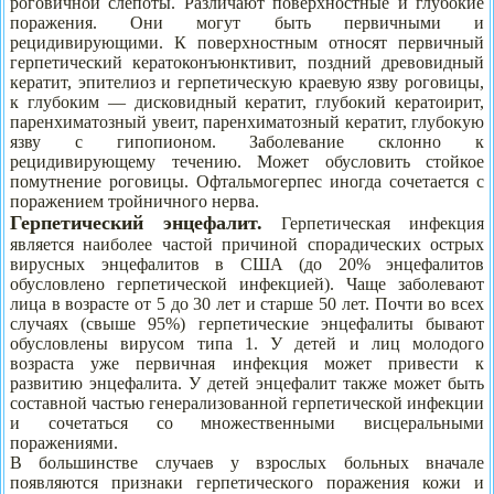
роговичной слепоты. Различают поверхностные и глубокие
поражения. Они могут быть первичными и
рецидивирующими. К поверхностным относят первичный
герпетический кератоконъюнктивит, поздний древовидный
кератит, эпителиоз и герпетическую краевую язву роговицы,
к глубоким — дисковидный кератит, глубокий кератоирит,
паренхиматозный увеит, паренхиматозный кератит, глубокую
язву с гипопионом. Заболевание склонно к
рецидивирующему течению. Может обусловить стойкое
помутнение роговицы. Офтальмогерпес иногда сочетается с
поражением тройничного нерва.
Герпетический энцефалит.
Герпетическая инфекция
является наиболее частой причиной спорадических острых
вирусных энцефалитов в США (до 20% энцефалитов
обусловлено герпетической инфекцией). Чаще заболевают
лица в возрасте от 5 до 30 лет и старше 50 лет. Почти во всех
случаях (свыше 95%) герпетические энцефалиты бывают
обусловлены вирусом типа 1. У детей и лиц молодого
возраста уже первичная инфекция может привести к
развитию энцефалита. У детей энцефалит также может быть
составной частью генерализованной герпетической инфекции
и сочетаться со множественными висцеральными
поражениями.
В большинстве случаев у взрослых больных вначале
появляются признаки герпетического поражения кожи и