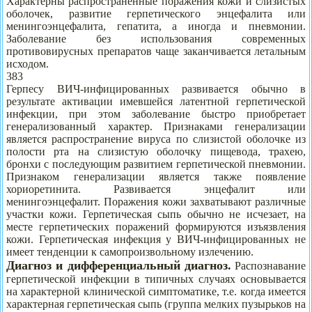
Характерны распространенные поражения кожи и слизистых
оболочек, развитие герпетического энцефалита или
менингоэнцефалита, гепатита, а иногда и пневмонии.
Заболевание без использования современных
противовирусных препаратов чаще заканчивается летальным
исходом.
383
Герпесу ВИЧ-инфицированных развивается обычно в
результате активации имевшейся латентной герпетической
инфекции, при этом заболевание быстро приобретает
генерализованный характер. Признаками генерализации
является распространение вируса по слизистой оболочке из
полости рта на слизистую оболочку пищевода, трахею,
бронхи с последующим развитием герпетической пневмонии.
Признаком генерализации является также появление
хориоретинита. Развивается энцефалит или
менингоэнцефалит. Поражения кожи захватывают различные
участки кожи. Герпетическая сыпь обычно не исчезает, на
месте герпетических поражений формируются изъязвления
кожи. Герпетическая инфекция у ВИЧ-инфицированных не
имеет тенденции к самопроизвольному излечению.
Диагноз и дифференциальный диагноз.
Распознавание
герпетической инфекции в типичных случаях основывается
на характерной клинической симптоматике, т.е. когда имеется
характерная герпетическая сыпь (группа мелких пузырьков на