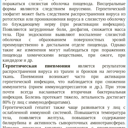
поражаться слизистая оболочка пищевода. Висцеральные
формы являются следствием вирусемии. Герпетический
эзофагит может быть следствием распространения вируса из
ротоглотки или проникновения вируса в слизистую оболочку
по блуждающему нерву (при реактивации инфекции).
Появляются загрудинные боли, дисфагия, снижается масса
тела. При эндоскопии выявляют воспаление слизистой
оболочки с образованием поверхностных эрозий
преимущественно в дистальном отделе пищевода. Однако
такие же изменения могут наблюдаться при поражениях
пищевода химическими веществами, при ожоге, при
кандидозе и др.
Герпетическая пневмония
является результатом
распространения вируса из трахеи и бронхов на легочную
ткань. Пневмония возникает часто при активации
герпетической инфекции, что наблюдается при снижении
иммунитета (прием иммунодепрессантов и др.). При этом
почти всегда наслаивается вторичная бактериальная
инфекция. Болезнь протекает тяжело, летальность достигает
80% (у лиц с иммунодефицитами).
Герпетический гепатит также чаще развивается у лиц с
ослабленной иммунной системой. Повышается температура
тела, появляется желтуха, повышается содержание
билирубина и активность сывороточных аминотрансфераз.
Нередко признаки гепатита сочетаются с проявлениями