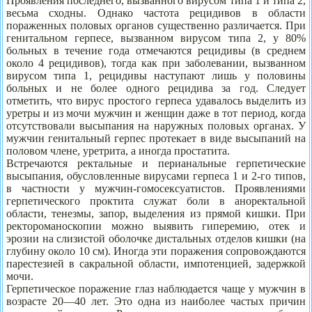
Проявления последнего, вызванного вирусом типа 1 и типа 2,
весьма сходны. Однако частота рецидивов в области
пораженных половых органов существенно различается. При
генитальном герпесе, вызванном вирусом типа 2, у 80%
больных в течение года отмечаются рецидивы (в среднем
около 4 рецидивов), тогда как при заболевании, вызванном
вирусом типа 1, рецидивы наступают лишь у половины
больных и не более одного рецидива за год. Следует
отметить, что вирус простого герпеса удавалось выделить из
уретры и из мочи мужчин и женщин даже в тот период, когда
отсутствовали высыпания на наружных половых органах. У
мужчин генитальный герпес протекает в виде высыпаний на
половом члене, уретрита, а иногда простатита.
Встречаются ректальные и перианальные герпетические
высыпания, обусловленные вирусами герпеса 1 и 2-го типов,
в частности у мужчин-гомосексуатистов. Проявлениями
герпетического проктита служат боли в аноректальной
области, тенезмы, запор, выделения из прямой кишки. При
ректороманоскопии можно выявить гиперемию, отек и
эрозии на слизистой оболочке дистальных отделов кишки (на
глубину около 10 см). Иногда эти поражения сопровождаются
парестезией в сакральной области, импотенцией, задержкой
мочи.
Герпетическое поражение глаз наблюдается чаще у мужчин в
возрасте 20—40 лет. Это одна из наиболее частых причин