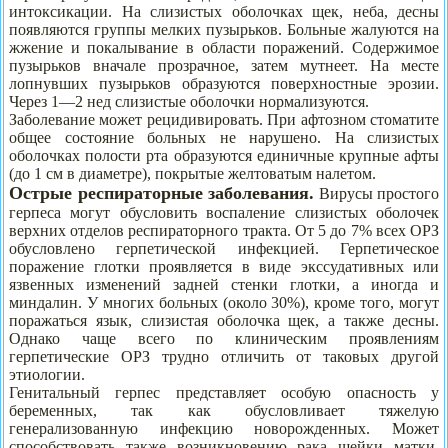
интоксикации. На слизистых оболочках щек, неба, десны
появляются группы мелких пузырьков. Больные жалуются на
жжение и покалывание в области поражений. Содержимое
пузырьков вначале прозрачное, затем мутнеет. На месте
лопнувших пузырьков образуются поверхностные эрозии.
Через 1—2 нед слизистые оболочки нормализуются.
Заболевание может рецидивировать. При афтозном стоматите
общее состояние больных не нарушено. На слизистых
оболочках полости рта образуются единичные крупные афты
(до 1 см в диаметре), покрытые желтоватым налетом.
Острые респираторные заболевания.
Вирусы простого
герпеса могут обусловить воспаление слизистых оболочек
верхних отделов респираторного тракта. От 5 до 7% всех ОРЗ
обусловлено герпетической инфекцией. Герпетическое
поражение глотки проявляется в виде экссудативных или
язвенных изменений задней стенки глотки, а иногда и
миндалин. У многих больных (около 30%), кроме того, могут
поражаться язык, слизистая оболочка щек, а также десны.
Однако чаще всего по клиническим проявлениям
герпетические ОРЗ трудно отличить от таковых другой
этиологии.
Генитальный герпес представляет особую опасность у
беременных, так как обусловливает тяжелую
генерализованную инфекцию новорожденных. Может
способствовать также возникновению рака шейки матки.