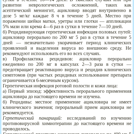
развитии неврологических осложнений, таких как
асептический менингит, ацикловир вводят внутривенно в
дозе 5 мг/кг каждые 8 ч в течение 5 дней. Местно при
поражении шейки матки, уретры или глотки — аппликации
5% мази или крема 4—6 раз в сутки в течение 7—10 дней.
б) Рецидивирующая герпетическая инфекция половых путей:
ацикловир перорально по 200 мг 5 раз в сутки в течение 5
дней — незначительно укорачивает период клинических
проявлений и выделения вируса во внешнюю среду. Не
рекомендуют использовать его во всех случаях.
в) Профилактика рецидивов: ацикловир перорально
ежедневно по 200 мг в капсулах 2—3 раза в сутки —
предотвращает реактивацию вируса и рецидив клинических
симптомов (при частых рецидивах использование препарата
ограничивается 6-месячным курсом).
Герпетическая инфекция ротовой полости и кожи лица:
а) Первый эпизод: эффективность перорального применения
ацикловира до настоящего времени не изучена.
б) Рецидивы: местное применение ацикловира не имеет
клинического значения; пероральный прием ацикловира не
рекомендуется.
Герпетический панариций:
исследований по изучению
противовирусной химиотерапии до настоящего времени не
проводилось.