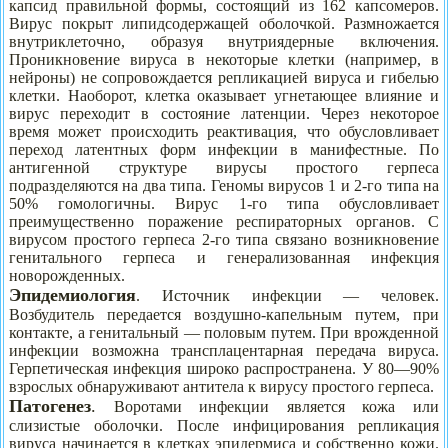
капсид правильной формы, состоящий из 162 капсомеров.
Вирус покрыт липидсодержащей оболочкой. Размножается
внутриклеточно, образуя внутриядерные включения.
Проникновение вируса в некоторые клетки (например, в
нейроны) не сопровождается репликацией вируса и гибелью
клетки. Наоборот, клетка оказывает угнетающее влияние и
вирус переходит в состояние латенции. Через некоторое
время может происходить реактивация, что обусловливает
переход латентных форм инфекции в манифестные. По
антигенной структуре вирусы простого герпеса
подразделяются на два типа. Геномы вирусов 1 и 2-го типа на
50% гомологичны. Вирус 1-го типа обусловливает
преимущественно поражение респираторных органов. С
вирусом простого герпеса 2-го типа связано возникновение
генитального герпеса и генерализованная инфекция
новорожденных.
Эпидемиология
. Источник инфекции — человек.
Возбудитель передается воздушно-капельным путем, при
контакте, а генитальный — половым путем. При врожденной
инфекции возможна трансплацентарная передача вируса.
Герпетическая инфекция широко распространена. У 80—90%
взрослых обнаруживают антитела к вирусу простого герпеса.
Патогенез
.
Воротами инфекции является кожа или
слизистые оболочки. После инфицирования репликация
вируса начинается в клетках эпидермиса и собственно кожи.