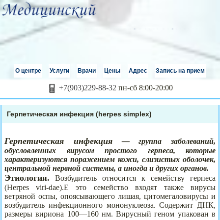
О центре
Услуги
Врачи
Цены
Адрес
Запись на прием
+7(903)229-88-32
пн-сб 8:00-20:00
Герпетическая инфекция (herpes simplex)
Герпетическая инфекция
— группа заболеваний,
обусловленных вирусом простого герпеса, которые
характеризуются поражением кожи, слизистых оболочек,
центральной нервной системы, а иногда и других органов.
Этиология.
Возбудитель относится к семейству герпеса
(Herpes viri-dae).E это семейство входят также вирусы
ветряной оспы, опоясывающего лишая, цитомегаловирусы и
возбудитель инфекционного мононуклеоза. Содержит ДНК,
размеры вириона 100—160 нм. Вирусный геном упакован в