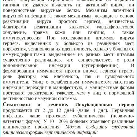
ганглия не удается выделить ни активный вирус, ни
поверхностные вирусные белки. Механизм латентной
вирусной инфекции, а также механизмы, лежащие в основе
реактивации вируса простого герпеса, неизвестны.
Факторами реактивации являются ультрафиолетовое
облучение, травма кожи или ганглия, а также
иммуносупрессия. При исследовании штаммов вируса
герпеса, выделенных у больного из различных мест
поражения, установлена их идентичность, однако у больных с
иммунодефицитами выделенные из разных мест штаммы
существенно различались, что свидетельствует о роли
дополнительной инфекции (суперинфекции). В
формировании иммунитета против вируса герпеса играют
роль факторы как клеточного, так и гуморального
иммунитета. Улиц с ослабленным иммунитетом латентная
инфекция переходит в манифестную, а манифестные формы
протекают значительно тяжелее, чем у лиц с нормальной
деятельностью иммунной системы.
Симптомы и течение.
Инкубационный период
продолжается от 2 до 12 дней (чаще 4 дня). Первичная
инфекция чаше протекает субклинически (первично-
латентная форма). У 10—20% больных отмечают различные
клинические проявления.
Можно выделить следующие
клинические формы герпетической инфекции: