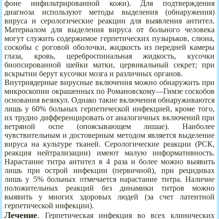
фоне инфильтрированной кожи). Для подтверждения
диагноза используют методы выделения (обнаружения)
вируса и серологические реакции для выявления антител.
Материалом для выделения вируса от больного человека
могут служить содержимое герпетических пузырьков, слюна,
соскобы с роговой оболочки, жидкость из передней камеры
глаза, кровь, цереброспинальная жидкость, кусочки
биопсированной шейки матки, цервикальный секрет; при
вскрытии берут кусочки мозга и различных органов.
Внутриядерные вирусные включения можно обнаружить при
микроскопии окрашенных по Романовскому—Гимзе соскобов
основания везикул. Однако такие включения обнаруживаются
лишь у 60% больных герпетической инфекцией, кроме того,
их трудно дифференцировать от аналогичных включений при
ветряной оспе (опоясывающем лишае). Наиболее
чувствительным и достоверным методом является выделение
вируса на культуре тканей. Серологические реакции (РСК,
реакция нейтрализации) имеют малую информативность.
Нарастание титра антител в 4 раза и более можно выявить
лишь при острой инфекции (первичной), при рецидивах
лишь у 5% больных отмечается нарастание титра. Наличие
положительных реакций без динамики титров можно
выявить у многих здоровых людей (за счет латентной
герпетической инфекции).
Лечение
.
Герпетическая инфекция во всех клинических