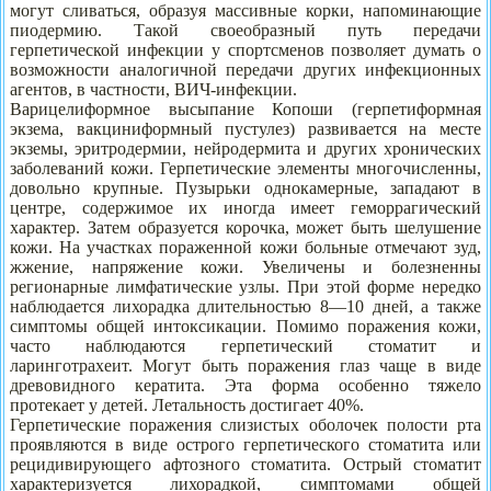
могут сливаться, образуя массивные корки, напоминающие
пиодермию. Такой своеобразный путь передачи
герпетической инфекции у спортсменов позволяет думать о
возможности аналогичной передачи других инфекционных
агентов, в частности, ВИЧ-инфекции.
Варицелиформное высыпание Копоши (герпетиформная
экзема, вакциниформный пустулез) развивается на месте
экземы, эритродермии, нейродермита и других хронических
заболеваний кожи. Герпетические элементы многочисленны,
довольно крупные. Пузырьки однокамерные, западают в
центре, содержимое их иногда имеет геморрагический
характер. Затем образуется корочка, может быть шелушение
кожи. На участках пораженной кожи больные отмечают зуд,
жжение, напряжение кожи. Увеличены и болезненны
регионарные лимфатические узлы. При этой форме нередко
наблюдается лихорадка длительностью 8—10 дней, а также
симптомы общей интоксикации. Помимо поражения кожи,
часто наблюдаются герпетический стоматит и
ларинготрахеит. Могут быть поражения глаз чаще в виде
древовидного кератита. Эта форма особенно тяжело
протекает у детей. Летальность достигает 40%.
Герпетические поражения слизистых оболочек полости рта
проявляются в виде острого герпетического стоматита или
рецидивирующего афтозного стоматита. Острый стоматит
характеризуется лихорадкой, симптомами общей