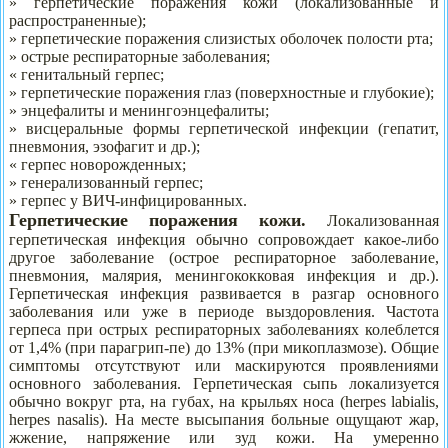
» герпетические поражения кожи (локализованные и
распространенные);
» герпетические поражения слизистых оболочек полости рта;
» острые респираторные заболевания;
« генитальный герпес;
» герпетические поражения глаз (поверхностные и глубокие);
» энцефалиты и менингоэнцефалиты;
» висцеральные формы герпетической инфекции (гепатит,
пневмония, эзофагит и др.);
« герпес новорожденных;
» генерализованный герпес;
» герпес у ВИЧ-инфицированных.
Герпетические поражения кожи.
Локализованная
герпетическая инфекция обычно сопровождает какое-либо
другое заболевание (острое респираторное заболевание,
пневмония, малярия, менингококковая инфекция и др.).
Герпетическая инфекция развивается в разгар основного
заболевания или уже в периоде выздоровления. Частота
герпеса при острых респираторных заболеваниях колеблется
от 1,4% (при парагрип-пе) до 13% (при микоплазмозе). Общие
симптомы отсутствуют или маскируются проявлениями
основного заболевания. Герпетическая сыпь локализуется
обычно вокруг рта, на губах, на крыльях носа (herpes labialis,
herpes nasalis). На месте высыпания больные ощущают жар,
жжение, напряжение или зуд кожи. На умеренно