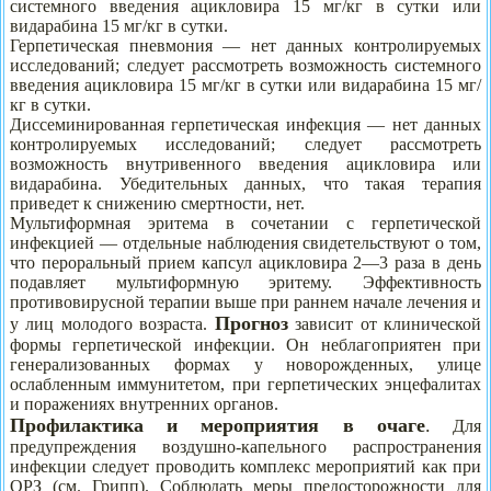
системного введения ацикловира 15 мг/кг в сутки или
видарабина 15 мг/кг в сутки.
Герпетическая пневмония — нет данных контролируемых
исследований; следует рассмотреть возможность системного
введения ацикловира 15 мг/кг в сутки или видарабина 15 мг/
кг в сутки.
Диссеминированная герпетическая инфекция — нет данных
контролируемых исследований; следует рассмотреть
возможность внутривенного введения ацикловира или
видарабина. Убедительных данных, что такая терапия
приведет к снижению смертности, нет.
Мультиформная эритема в сочетании с герпетической
инфекцией — отдельные наблюдения свидетельствуют о том,
что пероральный прием капсул ацикловира 2—3 раза в день
подавляет мультиформную эритему. Эффективность
противовирусной терапии выше при раннем начале лечения и
Прогноз
у лиц молодого возраста.
зависит от клинической
формы герпетической инфекции. Он неблагоприятен при
генерализованных формах у новорожденных, улице
ослабленным иммунитетом, при герпетических энцефалитах
и поражениях внутренних органов.
Профилактика и мероприятия в очаге
.
Для
предупреждения воздушно-капельного распространения
инфекции следует проводить комплекс мероприятий как при
ОРЗ (см. Грипп). Соблюдать меры предосторожности для