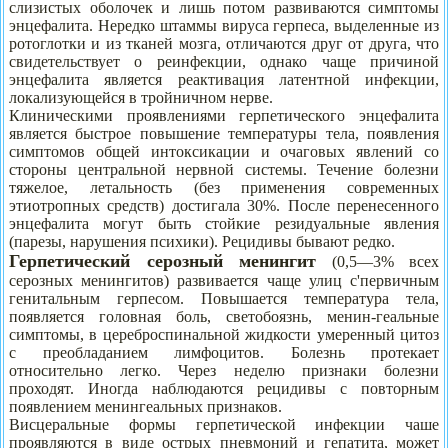
слизистых оболочек и лишь потом развиваются симптомы
энцефалита. Нередко штаммы вируса герпеса, выделенные из
ротоглотки и из тканей мозга, отличаются друг от друга, что
свидетельствует о реинфекции, однако чаще причиной
энцефалита является реактивация латентной инфекции,
локализующейся в тройничном нерве.
Клиническими проявлениями герпетического энцефалита
является быстрое повышение температуры тела, появления
симптомов общей интоксикации и очаговых явлений со
стороны центральной нервной системы. Течение болезни
тяжелое, летальность (без применения современных
этиотропных средств) достигала 30%. После перенесенного
энцефалита могут быть стойкие резидуальные явления
(парезы, нарушения психики). Рецидивы бывают редко.
Герпетический серозный менингит
(0,5—3% всех
серозных менингитов) развивается чаще улиц с'первичным
генитальным герпесом. Повышается температура тела,
появляется головная боль, светобоязнь, менин-геальные
симптомы, в цереброспинальной жидкости умеренный цитоз
с преобладанием лимфоцитов. Болезнь протекает
относительно легко. Через неделю признаки болезни
проходят. Иногда наблюдаются рецидивы с повторным
появлением менингеальных признаков.
Висцеральные формы герпетической инфекции чаше
проявляются в виде острых пневмоний и гепатита, может