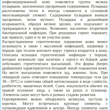
инфильтрированной коже появляется группа мелких
пузырьков, заполненных прозрачным содержимым. Пузырьки
расположены тесно и иногда сливаются в сплошной
многокамерный элемент. Содержимое пузырьков вначале
прозрачное, затем мутнеет. Пузырьки в дальнейшем
вскрываются, образуя мелкие эрозии, или подсыхают и
превращаются в корочки. Возможно наслоение вторичной
бактериальной инфекции. При рецидивах герпес поражает,
как правило, одни и те же участки кожи.
Распространенное герпетическое поражение кожи может
возникнуть в связи с массивной инфекцией, например у
борцов при тесном контакте вирус герпеса втирается в кожу.
Описаны вспышки герпетической инфекции у борцов,
которые возникали при наличии у одного из борцов даже
небольших герпетических высыпаний. Эта форма (herpes
giadiatorum) характеризуется большой зоной поражения кожи.
На месте высыпания появляется зуд, жжение, боль. При
обширной сыпи отмечают повышение температуры тела (до
38—39°С) и симптомы общей интоксикации в виде слабости,
разбитости, мышечных болей. Сыпь локализуется обычно на
правой половине лица, а также на руках и туловище.
Элементы сыпи могут быть в разных стадиях развития.
Одновременно можно обнаружить везикулы, пустулы и
корочки. Могут встречаться крупные элементы с
пупковидным вдавлением в центре. Иногда элементы сыпи