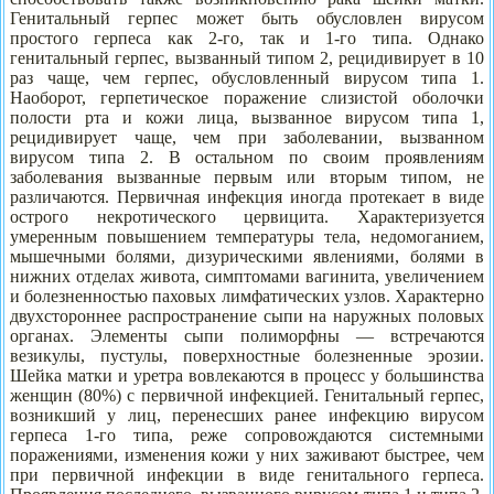
Генитальный герпес может быть обусловлен вирусом
простого герпеса как 2-го, так и 1-го типа. Однако
генитальный герпес, вызванный типом 2, рецидивирует в 10
раз чаще, чем герпес, обусловленный вирусом типа 1.
Наоборот, герпетическое поражение слизистой оболочки
полости рта и кожи лица, вызванное вирусом типа 1,
рецидивирует чаще, чем при заболевании, вызванном
вирусом типа 2. В остальном по своим проявлениям
заболевания вызванные первым или вторым типом, не
различаются. Первичная инфекция иногда протекает в виде
острого некротического цервицита. Характеризуется
умеренным повышением температуры тела, недомоганием,
мышечными болями, дизурическими явлениями, болями в
нижних отделах живота, симптомами вагинита, увеличением
и болезненностью паховых лимфатических узлов. Характерно
двухстороннее распространение сыпи на наружных половых
органах. Элементы сыпи полиморфны — встречаются
везикулы, пустулы, поверхностные болезненные эрозии.
Шейка матки и уретра вовлекаются в процесс у большинства
женщин (80%) с первичной инфекцией. Генитальный герпес,
возникший у лиц, перенесших ранее инфекцию вирусом
герпеса 1-го типа, реже сопровождаются системными
поражениями, изменения кожи у них заживают быстрее, чем
при первичной инфекции в виде генитального герпеса.