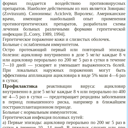
формах поддается воздействию противовирусных
препаратов. Наиболее действенным из них является Зовиракс
(Zoviraxum). Синонимы: Aciclovir, Виролекс. Американские
врачи, имеющие наибольший опыт применения
противогерпетических препаратов, разработали схемы
лечения больных различными формами герпетической
инфекции [L.Corey, 1989, 1994].
Герпетическое поражение кожи и слизистых оболочек.
Больные с ослабленным иммунитетом.
Остро протекающий первый или повторный эпизоды
болезни: ацикловир внутривенно в дозе 5 мг/кг каждые 8 ч
или ацикловир перорально по 200 мг 5 раз в сутки в течение
7—10 дней — ускоряет и уменьшает выраженность болей.
При локальных наружных поражениях могут быть
эффективны аппликации ацикловира в виде 5% мази 4—6 раз
в сутки;
Профилактика
реактивации вируса: ацикловир
внутривенно в дозе 5 мг/кг каждые 8 ч или перорально по 400
мг 4—5 раз в сутки — предотвращает рецидивы заболевания
в период повышенного риска, например в ближайшем
посттрансплантационном периоде.
Больные с нормальным иммунитетом.
Герпетическая инфекция половых путей:
а) Первые эпизоды: ацикловир перорально по 200 мг 5 раз в
сутки в течение 10—14 дней. В тяжелых случаях или при