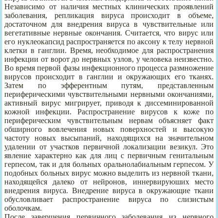
Независимо от наличия местных клинических проявлений
заболевания, репликация вируса происходит в объеме,
достаточном для внедрения вируса в чувствительные или
вегетативные нервные окончания. Считается, что вирус или
его нуклеокапсид распространяется по аксону к телу нервной
клетки в ганглии. Время, необходимое для распространения
инфекции от ворот до нервных узлов, у человека неизвестно.
Во время первой фазы инфекционного процесса размножение
вирусов происходит в ганглии и окружающих его тканях.
Затем по эфферентным путям, представленным
периферическими чувствительными нервными окончаниями,
активный вирус мигрирует, приводя к диссеминированной
кожной инфекции. Распространение вирусов к коже по
периферическим чувствительным нервам объясняет факт
обширного вовлечения новых поверхностей и высокую
частоту новых высыпаний, находящихся на значительном
удалении от участков первичной локализации везикул. Это
явление характерно как для лиц с первичным генитальным
герпесом, так и для больных оральнолабиальным герпесом. У
подобных больных вирус можно выделить из нервной ткани,
находящейся далеко от нейронов, иннервируюших место
внедрения вируса. Внедрение вируса в окружающие ткани
обусловливает распространение вируса по слизистым
оболочкам.
После завершения первичного заболевания из нервного