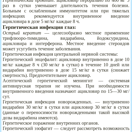
Герпетический проктит:
ацикловир перорально по 400 мг 5
раз в сутки уменьшает длительность течения болезни.
Больным с ослабленным иммунитетом или при тяжелых
инфекциях рекомендуется внутривенное введение
ацикловира в дозе 5 мг/кг каждые 8 ч.
Герпетическая инфекция глаз:
Острый кератит
— целесообразно местное применение
трифлюоро-тимидина, видарабина, йодоксуридина,
ацикловира и интерферона. Местное введение стероидов
может усугубить течение заболевания.
Герпетическая инфекция центральной нервной системы:
Герпетический энцефалит: ацикловир внутривенно в дозе 10
мг/кг каждые 8 ч (30 мг/кг в сутки) в течение 10 дней или
видарабин внутривенно в дозе 15 мг/кг в сутки (снижает
смертность). Предпочтительнее ацикловир.
Асептический герпетический менингит — системная
антивирусная терапия не изучена. При необходимости
внутривенного введения назначают ацикловир по 15—30 мг/
сут.
Герпетическая инфекция новорожденных. — внутривенно
видарабин 30 мг/кг в сутки или ацикловир 30 мг/кг в сутки
(данные о переносимости новорожденными такой высокой
дозы видарабина имеются).
Герпетическое поражение внутренних органов.
Герпетический эзофагит — следует рассмотреть возможность