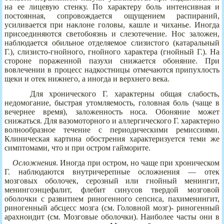
на ее лицевую стенку. По характеру боль интенсивная и
постоянная, сопровождается ощущением распираний,
усиливается при наклоне головы, кашле и чиханье. Иногда
присоединяются светобоязнь и слезотечение. Нос заложен,
наблюдается обильное отделяемое слизистого (катаральный
Г.), слизисто-гнойного, гнойного характера (гнойный Г.). На
стороне пораженной пазухи снижается обоняние. При
вовлечении в процесс надкостницы отмечаются припухлость
щеки и отек нижнего, а иногда и верхнего века.
Для хронического Г. характерны общая слабость,
недомогание, быстрая утомляемость, головная боль (чаще в
вечернее время), заложенность носа. Обоняние может
снижаться. Для вазомоторного и аллергического Г. характерно
волнообразное течение с периодическими ремиссиями.
Клиническая картина обострения характеризуется теми же
симптомами, что и при остром гайморите.
Осложнения
.
Иногда при остром, но чаще при хроническом
Г. наблюдаются внутричерепные осложнения — отек
мозговых оболочек, серозный или гнойный менингит,
менингоэнцефалит, флебит синусов твердой мозговой
оболочки с развитием риногенного сепсиса, пахименингит,
риногенный абсцесс мозга (см. Головной мозг)- риногенный
арахноидит (см. Мозговые оболочки). Наиболее часты они в