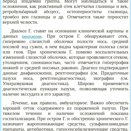
период эпидемии гриппа. Могут наблюдаться и такие
осложнения, как реактивный отек клетчатки глазницы и век,
ретробульбарный абсцесс, остеопериоститы глазницы,
тромбоз вен глазницы и др. Отмечается также периостит
верхней челюсти.
Диагноз
Г. ставят на основании клинической картины и
данных
.
При остром Г. обнаруживают отек,
риноскопии
гиперемию слизистой оболочки полости носа, средний
носовой ход сужен, в нем видна характерная полоска слизи
или гноя. При хроническом Г. помимо воспалительных
изменений слизистой оболочки, которые проявляются отеком,
утолщением, синюшностью, часто отмечается гипертрофия
нижней и средней носовых раковин. Диагноз подтверждают
данные диафаноскопии, рентгенографии (см. Придаточные
пазухи носа, рентгенодиагностика), эхографии (см.
Ультразвуковая диагностика). Широко применяется
диагностическая пункция пазухи, позволяющая уточнить
наличие экссудата и его характер.
Лечение
, как правило, амбулаторное. Важно обеспечить
хороший отток содержимого из пораженной пазухи. При
тяжелом течении и наличии осложнений показана
госпитализация. При остром Г. и обострении хронического Г.
назначают жаропонижающие средства, сульфаниламидные
препараты, антибиотики, гипосенсибилизирующие средства,