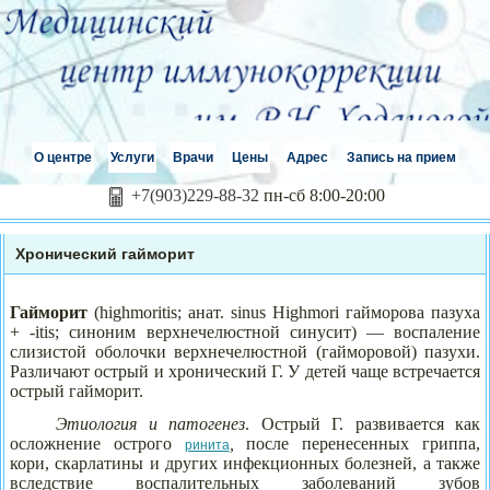
О центре
Услуги
Врачи
Цены
Адрес
Запись на прием
+7(903)229-88-32
пн-сб 8:00-20:00
Хронический гайморит
Гаймор
и
т
(highmoritis; анат. sinus Highmori гайморова пазуха
+ -itis; синоним верхнечелюстной синусит) — воспаление
слизистой оболочки верхнечелюстной (гайморовой) пазухи.
Различают острый и хронический Г. У детей чаще встречается
острый гайморит.
Этиология и патогенез
. Острый Г. развивается как
осложнение острого
,
после перенесенных гриппа,
ринита
кори, скарлатины и других инфекционных болезней, а также
вследствие воспалительных заболеваний зубов