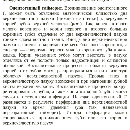
Одонтогенный гайморит
.
Возникновение одонтогенного
Г. может быть объяснено анатомической близостью дна
верхнечелюстной пазухи (нижней ее стенки) к верхушкам
корней зубов верхней челюсти (
рис
.). Так, корень второго
малого коренного и корни первого и второго больших
коренных зубов отделены от дна верхнечелюстной пазухи
тонким слоем костной ткани. Иногда дно верхнечелюстной
пазухи граничит с корнями третьего большого коренного, а
спереди — с корнями первого малого коренного зуба и даже
клыка. Корни указанных зубов могут выстоять в пазуху,
отделяясь от ее полости только надкостницей и слизистой
оболочкой. Воспалительные процессы в области верхушек
корней этих зубов могут распространяться и на слизистую
оболочку верхнечелюстной пазухи. Прорыв гноя в
верхнечелюстную пазуху возможен и при нагноении зубной
кисты верхней челюсти. Воспалительные процессы вокруг
ретенированных зубов, а также остатки корней зубов могут
служить источником инфекции. Нередко одонтогенный Г.
развивается в результате перфорации дна верхнечелюстной
пазухи во время удаления зуба (так называемый
перфоративный гайморит). Иногда перфорация может
сопровождаться проталкиванием зуба или его корня в
верхнечелюстную пазуху.