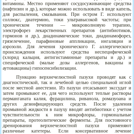
витамины. Местно применяют сосудосуживающие средства
(нафтизин и др.), которые можно использовать в виде капель,
для распыления, смазывания. При остром Г. используют
соллюкс, диатермию, токи ультравысокой частоты; при
хроническом течении — микроволновую терапию,
электрофорез лекарственных препаратов (антибиотиков,
гормонов и др.), диадинамические токи, диадинамофорез,
грязелечение, парафиновые аппликации, ингаляции и
аэрозоли. Для лечения хронического Г. аллергического
происхождения используют средства неспецифической
(хлорид кальция, антигистаминные препараты и др.) и
специфической (малые дозы аллергенов, вакцины и
аутовакцины) гипосенсибилизации.
Пункцию верхнечелюстной пазухи проводят как с
диагностической, так и лечебной целью специальной иглой
после местной анестезии. Из пазухи отсасывают экссудат и
затем промывают ее, для чего используют теплые растворы
перманганата калия, фурацилина, риванола, ромазуоана и
других дезинфицирующих средств. После удаления
промывной жидкости в пазуху вводят антибиотики с учетом
чувствительности к ним микрофлоры, гормональные
препараты, протеолитические ферменты. Для постоянного
дренирования верхнечелюстной пазухи применяют
различные катетеры. Если консервативное лечение