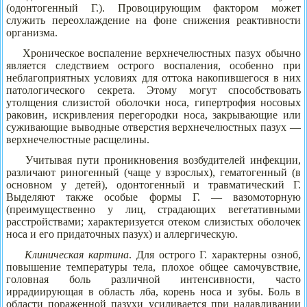
(одонтогенный Г.). Провоцирующим фактором может
служить переохлаждение на фоне снижения реактивности
организма.
Хроническое воспаление верхнечелюстных пазух обычно
является следствием острого воспаления, особенно при
неблагоприятных условиях для оттока накопившегося в них
патологического секрета. Этому могут способствовать
утолщения слизистой оболочки носа, гипертрофия носовых
раковин, искривления перегородки носа, закрывающие или
суживающие выводные отверстия верхнечелюстных пазух —
верхнечелюстные расщелины.
Учитывая пути проникновения возбудителей инфекции,
различают риногенный (чаще у взрослых), гематогенный (в
основном у детей), одонтогенный и травматический Г.
Выделяют также особые формы Г. — вазомоторную
(преимущественно у лиц, страдающих вегетативными
расстройствами; характеризуется отеком слизистых оболочек
носа и его придаточных пазух) и аллергическую.
Клиническая картина
. Для острого Г. характерны озноб,
повышение температуры тела, плохое общее самочувствие,
головная боль различной интенсивности, часто
иррадиирующая в область лба, корень носа и зубы. Боль в
области пораженной пазухи усиливается при надавливании