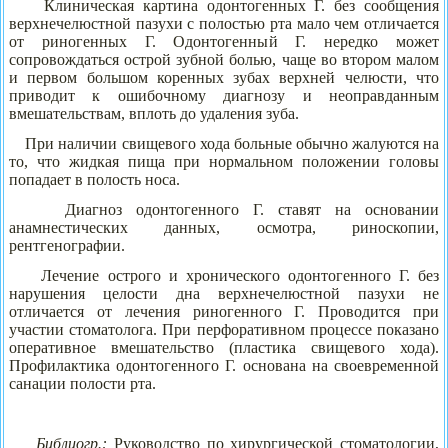
Клиническая картина одонтогенных Г. без сообщения
верхнечелюстной пазухи с полостью рта мало чем отличается
от риногенных Г. Одонтогенный Г. нередко может
сопровождаться острой зубной болью, чаще во втором малом
и первом большом коренных зубах верхней челюсти, что
приводит к ошибочному диагнозу и неоправданным
вмешательствам, вплоть до удаления зуба.
При наличии свищевого хода больные обычно жалуются на
то, что жидкая пища при нормальном положении головы
попадает в полость носа.
Диагноз одонтогенного Г. ставят на основании
анамнестических данных, осмотра, риноскопии,
рентгенографии.
Лечение острого и хронического одонтогенного Г. без
нарушения целости дна верхнечелюстной пазухи не
отличается от лечения риногенного Г. Проводится при
участии стоматолога. При перфоративном процессе показано
оперативное вмешательство (пластика свищевого хода).
Профилактика одонтогенного Г. основана на своевременной
санации полости рта.
Библиогр.:
Руководство по хирургической стоматологии,