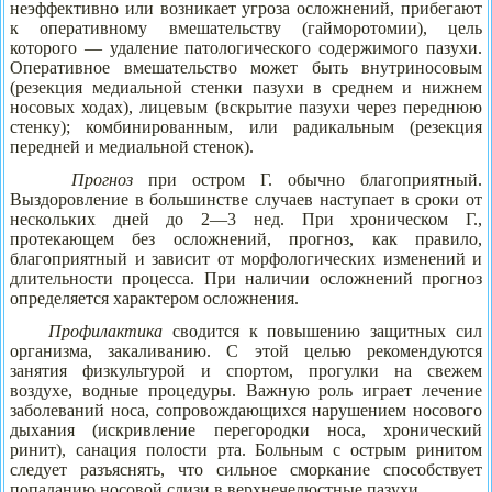
неэффективно или возникает угроза осложнений, прибегают
к оперативному вмешательству (гайморотомии), цель
которого — удаление патологического содержимого пазухи.
Оперативное вмешательство может быть внутриносовым
(резекция медиальной стенки пазухи в среднем и нижнем
носовых ходах), лицевым (вскрытие пазухи через переднюю
стенку); комбинированным, или радикальным (резекция
передней и медиальной стенок).
Прогноз
при остром Г. обычно благоприятный.
Выздоровление в большинстве случаев наступает в сроки от
нескольких дней до 2—3 нед. При хроническом Г.,
протекающем без осложнений, прогноз, как правило,
благоприятный и зависит от морфологических изменений и
длительности процесса. При наличии осложнений прогноз
определяется характером осложнения.
Профилактика
сводится к повышению защитных сил
организма, закаливанию. С этой целью рекомендуются
занятия физкультурой и спортом, прогулки на свежем
воздухе, водные процедуры. Важную роль играет лечение
заболеваний носа, сопровождающихся нарушением носового
дыхания (искривление перегородки носа, хронический
ринит), санация полости рта. Больным с острым ринитом
следует разъяснять, что сильное сморкание способствует
попаданию носовой слизи в верхнечелюстные пазухи.