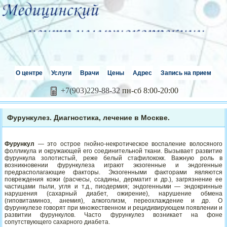
О центре
Услуги
Врачи
Цены
Адрес
Запись на прием
+7(903)229-88-32
пн-сб 8:00-20:00
Фурункулез. Диагностика, лечение в Москве.
Фурункул
— это острое гнойно-некротическое воспаление волосяного
фолликула и окружающей его соединительной ткани. Вызывает развитие
фурункула золотистый, реже белый стафилококк. Важную роль в
возникновении фурункулеза играют экзогенные и эндогенные
предрасполагающие факторы. Экзогенными факторами являются
повреждения кожи (расчесы, ссадины, дерматит и др.), загрязнение ее
частицами пыли, угля и т.д., пиодермия; эндогенными — эндокринные
нарушения (сахарный диабет, ожирение), нарушение обмена
(гиповитаминоз, анемия), алкоголизм, переохлаждение и др. О
фурункулезе говорят при множественном и рецидивирующем появлении и
развитии фурункулов. Часто фурункулез возникает на фоне
сопутствующего сахарного диабета.