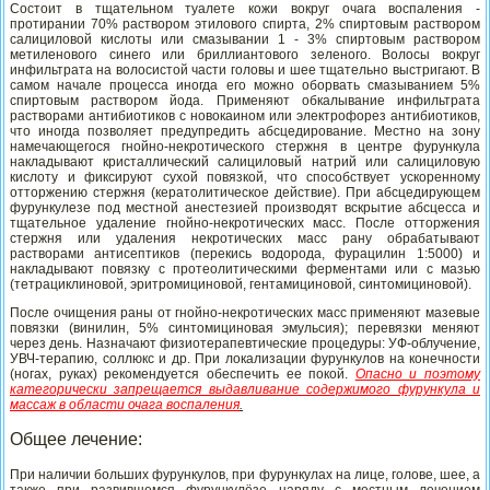
Состоит в тщательном туалете кожи вокруг очага воспаления -
протирании 70% раствором этилового спирта, 2% спиртовым раствором
салициловой кислоты или смазывании 1 - 3% спиртовым раствором
метиленового синего или бриллиантового зеленого. Волосы вокруг
инфильтрата на волосистой части головы и шее тщательно выстригают. В
самом начале процесса иногда его можно оборвать смазыванием 5%
спиртовым раствором йода. Применяют обкалывание инфильтрата
растворами антибиотиков с новокаином или электрофорез антибиотиков,
что иногда позволяет предупредить абсцедирование. Местно на зону
намечающегося гнойно-некротического стержня в центре фурункула
накладывают кристаллический салициловый натрий или салициловую
кислоту и фиксируют сухой повязкой, что способствует ускоренному
отторжению стержня (кератолитическое действие). При абсцедирующем
фурункулезе под местной анестезией производят вскрытие абсцесса и
тщательное удаление гнойно-некротических масс. После отторжения
стержня или удаления некротических масс рану обрабатывают
растворами антисептиков (перекись водорода, фурацилин 1:5000) и
накладывают повязку с протеолитическими ферментами или с мазью
(тетрациклиновой, эритромициновой, гентамициновой, синтомициновой).
После очищения раны от гнойно-некротических масс применяют мазевые
повязки (винилин, 5% синтомициновая эмульсия); перевязки меняют
через день. Назначают физиотерапевтические процедуры: УФ-облучение,
УВЧ-терапию, соллюкс и др. При локализации фурункулов на конечности
(ногах, руках) рекомендуется обеспечить ее покой.
Опасно и поэтому
категорически запрещается выдавливание содержимого фурункула и
массаж в области очага воспаления
.
Общее лечение:
При наличии больших фурункулов, при фурункулах на лице, голове, шее, а