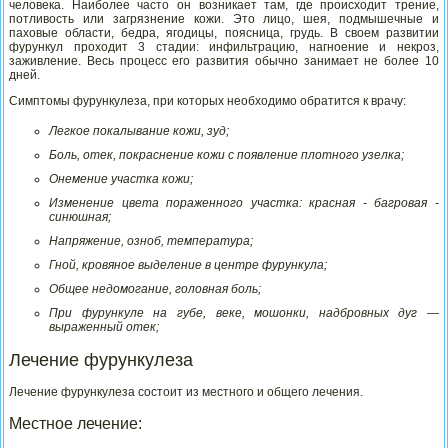
человека. Наиболее часто он возникает там, где происходит трение,
потливость или загрязнение кожи. Это лицо, шея, подмышечные и
паховые области, бедра, ягодицы, поясница, грудь. В своем развитии
фурункул проходит 3 стадии: инфильтрацию, нагноение и некроз,
заживление. Весь процесс его развития обычно занимает не более 10
дней.
Симптомы фурункулеза, при которых необходимо обратится к врачу:
Легкое покалывание кожи, зуд;
Боль, отек, покраснение кожи с появление плотного узелка;
Онемение участка кожи;
Изменение цвета пораженного участка: красная - багровая -
синюшная;
Напряжение, озноб, температура;
Гной, кровяное выделение в центре фурункула;
Общее недомогание, головная боль;
При фурункуле на губе, веке, мошонки, надбровных дуг —
выраженный отек;
Лечение фурункулеза
Лечение фурункулеза состоит из местного и общего лечения.
Местное лечение: