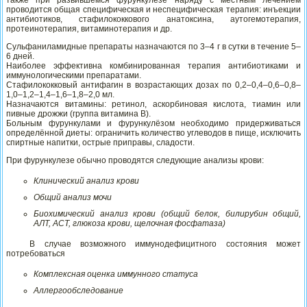
также при развившемся фурункулёзе наряду с местным лечением
проводится общая специфическая и неспецифическая терапия: инъекции
антибиотиков, стафилококкового анатоксина, аутогемотерапия,
протеинотерапия, витаминотерапия и др.
Сульфаниламидные препараты назначаются по 3–4 г в сутки в течение 5–
6 дней.
Наиболее эффективна комбинированная терапия антибиотиками и
иммунологическими препаратами.
Стафилококковый антифагин в возрастающих дозах по 0,2–0,4–0,6–0,8–
1,0–1,2–1,4–1,6–1,8–2,0 мл.
Назначаются витамины: ретинол, аскорбиновая кислота, тиамин или
пивные дрожжи (группа витамина В).
Больным фурункулами и фурункулёзом необходимо придерживаться
определённой диеты: ограничить количество углеводов в пище, исключить
спиртные напитки, острые приправы, сладости.
При фурункулезе обычно проводятся следующие анализы крови:
Клинический анализ крови
Общий анализ мочи
Биохимический анализ крови (общий белок, билирубин общий,
АЛТ, ACT, глюкоза крови, щелочная фосфатаза)
В случае возможного иммунодефицитного состояния может
потребоваться
Комплексная оценка иммунного статуса
Аллергообследование