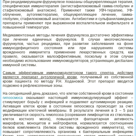
При рецидивирующем фурункулезе показаны общеукрепляющая терапия,
специфическая иммунотерапия (антистафилококковый гамма-глобулин и
стафилококковый анатоксин). Применяют также УВЧ-терапию, УФ-
облучение, аутогемотерапию, общеукрепляющее лечение, гамма-
глобулин, стафилококковый анатоксин. Антибиотики и сульфаниламидные
препараты применяют при выраженном воспалительном инфильтрате и
повышенной температуре.
Медикаментозные методы лечения фурункулеза достаточно эффективны
при лечении единичных фурункулов. В случае многочисленных
фурункулов, частых рецидивах, при развитии заболевания на фоне
иммунодефицитного состояния или при нарушениях системы
врожденного иммунитета применение лекарственных средств, как
правило, оказывается малоэффективным, поскольку в этом случае
необходимо использование иммуномодуляторов, устраняющих дисбаланс
иммунной системы.
Самым эффективным иммуномодулятором такого спектра действия
является препарат аутологичной крови
, получаемый из собственной
крови пациента по методу Р.Н. Ходановой. Этот препарат вводится
подкожно в рефлексогенные зоны.
На сегодняшний день доказано, что клетки собственной крови в состоянии
гипоосмоса
оказывают настоящий иммуномодулирующий эффект –
стимулируют борьбу с инфекцией и подавляют аутоиммунную реакцию.
Активация клеток крови в состоянии гипоосмоса происходит за счет
модификации клеточной мембраны. В результате лечения в 3 – 5 раз
увеличивается скорость гемопоэза (созревания лимфоцитов из стволовых
клеток костного мозга), повышается фагоцитарная активность
макрофагов, моноцитов и нейтрофилов, нормализуется соотношение
белков комплемента (белков системы врожденного иммунитета), что
повышает сопротивляемость организма к бактериальным инфекциям.