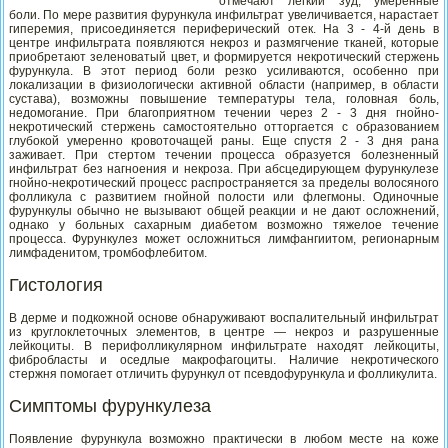
отмечают легкий зуд, умеренные
боли. По мере развития фурункула инфильтрат увеличивается, нарастает
гиперемия, присоединяется периферический отек. На 3 - 4-й день в
центре инфильтрата появляются некроз и размягчение тканей, которые
приобретают зеленоватый цвет, и формируется некротический стержень
фурункула. В этот период боли резко усиливаются, особенно при
локализации в физиологически активной области (например, в области
сустава), возможны повышение температуры тела, головная боль,
недомогание. При благоприятном течении через 2 - 3 дня гнойно-
некротический стержень самостоятельно отторгается с образованием
глубокой умеренно кровоточащей раны. Еще спустя 2 - 3 дня рана
заживает. При стертом течении процесса образуется болезненный
инфильтрат без нагноения и некроза. При абсцедирующем фурункулезе
гнойно-некротический процесс распространяется за пределы волосяного
фолликула с развитием гнойной полости или флегмоны. Одиночные
фурункулы обычно не вызывают общей реакции и не дают осложнений,
однако у больных сахарным диабетом возможно тяжелое течение
процесса. Фурункулез может осложниться лимфангиитом, регионарным
лимфаденитом, тромбофлебитом.
Гистология
В дерме и подкожной основе обнаруживают воспалительный инфильтрат
из круглоклеточных элементов, в центре — некроз и разрушенные
лейкоциты. В перифолликулярном инфильтрате находят лейкоциты,
фибробласты и оседлые макрофагоциты. Наличие некротического
стержня помогает отличить фурункул от псевдофурункула и фолликулита.
Симптомы фурункулеза
Появление фурункула возможно практически в любом месте на коже