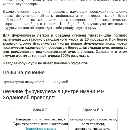
Кроме того, нормализуется соотношение клеток иммунной системы
хелперы/супрессоры.
В ходе лечения после 4 – 5 процедур, даже если происходит появление
новых фурункулов, область инфильтрата и некроза тканей будет
небольшой, а их созревание и отторжение гнойно-некротического
стержня произойдет в течение 1 – 2 дней. В случае уже имеющихся
фурункулов они не переходят в абсцедирующую форму.
Для фурункулеза легкой и средней степени тяжести для полного
излечения достаточно стандартного курса из 10 процедур. При более
тяжелой форме фурункулеза (когда новые фурункулы появляются
практически ежедневно) проводится более длительный курс процедур
или применяется индивидуальный курс лечения. Однако и в этом
случае достигается практически 100% результат.
Метод гемопунктуры не имеет побочных эффектов.
Цены на лечение
Прием врача иммунолога - 3000 рублей
Лечение фурункулеза в центре имени Р.Н.
Ходановой проводят:
Лапа Л.Г.
Удалова В.А.
Кандидат биологических наук
кандидат медицинских наук,
Врач терапевт высшей категории
врач терапевт,
аллерголог-иммунолог
Подробнее о враче