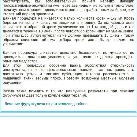
рассматривать, как вспомогательный, причем нередко дающий
положительные результаты уже через две недели, но только в том случае,
если аутогемотерапия проводится строго по выработанным за более, чем
столетний период правилам.
Данная процедура начинается с малых количеств крови – 1-2 мг. Кровь
берется из вены и сразу же вводится в ягодицу. Затем каждый день
количество отобранной крови увеличивается на 1 мг каждый день и так
делается в течение 10 дней, после чего отбор крови идет на уменьшение.
При этом курс аутогемотерапии не должен превышать 15 дней и таким
образом снижение объема отбора крови идет быстрее, чем его
увеличение.
Данная процедура считается довольно безопасной, но лучше ее не
проводить в домашних условиях, и, уж, точно ее должна проводить
опытная медсестра.
Для этой процедуры особенно важна абсолютная стерильность
инструментария и профессиональные навыки, так как кровь это
достаточно густая и плотная субстанция, которая рассасывается в
мышечной ткани весьма плохо. Поэтому возможны местные болевые
ощущения.
Важно также помнить и то, что наилучшие результаты при лечении
фурункулеза дает только комплексная терапия.
Лечение фурункулеза в центре
==>подробнее