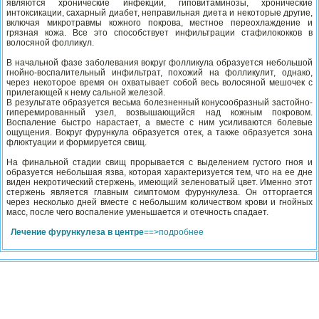
являются хронические инфекции, гиповитаминозы, хронические
интоксикации, сахарный диабет, неправильная диета и некоторые другие,
включая микротравмы кожного покрова, местное переохлаждение и
грязная кожа. Все это способствует инфильтрации стафилококков в
волосяной фолликул.
В начальной фазе заболевания вокруг фолликула образуется небольшой
гнойно-воспалительный инфильтрат, похожий на фолликулит, однако,
через некоторое время он охватывает собой весь волосяной мешочек с
прилегающей к нему сальной железой.
В результате образуется весьма болезненный конусообразный застойно-
гиперемированный узел, возвышающийся над кожным покровом.
Воспаление быстро нарастает, а вместе с ним усиливаются болевые
ощущения. Вокруг фурункула образуется отек, а также образуется зона
флюктуации и формируется свищ.
На финальной стадии свищ прорывается с выделением густого гноя и
образуется небольшая язва, которая характеризуется тем, что на ее дне
виден некротический стержень, имеющий зеленоватый цвет. Именно этот
стержень является главным симптомом фурункулеза. Он отторгается
через несколько дней вместе с небольшим количеством крови и гнойных
масс, после чего воспаление уменьшается и отечность спадает.
Лечение фурункулеза в центре
==>подробнее