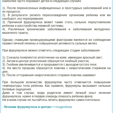
наиболее часто поражает детей в следующих случаях:
1). После перенесенных инфекционных и простудных заболеваний или в
их процессе;
2). В результате резкого переохлаждения организма ребенка или же
наоборот, его перегревания;
3). Причиной фурункулеза может также стать сильное переутомление
ребенка и расстройства нервной системы;
4). Различные хронические заболевания и заболевания желудочно-
кишечного тракта;
Однако, главными провоцирующими факторами являются не соблюдение
правил личной гигиены и повышенная активность сальных желез.
При фурункулезе можно отметить следующие стадии заболевания:
1). Сначала появляется уплотнение на коже, имеющее красный свет;
2). Затем в центре уплотнения образуется гнойный участок;
3). Гнойник увеличивается и прорывается с выходом густого гноя;
4). На месте прорыва образуется язвочка с некротическим стержнем на
дне;
5). После отторжения некротического стержня язвочка заживает.
При большом количестве фурункулов часто отмечается повышение
температуры тела ребенка. Как правило, фурункулы вызывают сильные
болевые ощущения.
Даже в том случае, когда родители имеют личный опыт лечения
фурункулеза, нужно в первую очередь показать ребенка врачу.
Ни в коем случае не пытайтесь лечить фурункулез самостоятельно.
Лечение фурункулеза в центре
==>подробнее