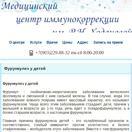
О центре
Услуги
Врачи
Цены
Адрес
Запись на прием
+7(903)229-88-32
пн-сб 8:00-20:00
Фурункулез у детей
Фурункулез у детей
Фурункул - гнойничково-некротическое заболевание волосяного
фолликула и связанной с ним сальной железы. В том случае, когда это
заболевание кожного покрова имеет массовый характер, его называют
фурункулезом. Чаще всего этим заболеванием страдают дети, причем у
малышей в возрасте до 1-го года, речь идет о псевдофурункулезе, а в
более старшем возрасте, о настоящем фурункулезе.
Главная причина фурункулеза детей – это ослабленный организм и,
соответственно, слабый иммунитет против золотистого и белого
стафилококка – возбудителя этого заболевания. Вместе с тем фурункулез