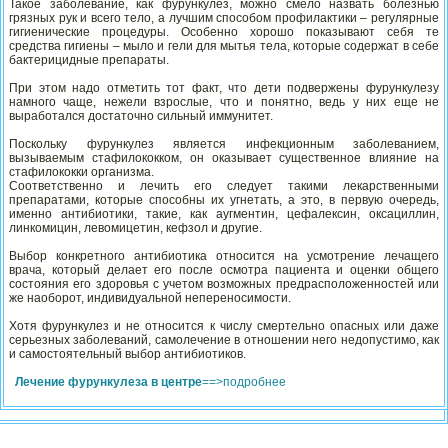
Такое заболевание, как фурункулез, можно смело назвать болезнью
грязных рук и всего тело, а лучшим способом профилактики – регулярные
гигиенические процедуры. Особенно хорошо показывают себя те
средства гигиены – мыло и гели для мытья тела, которые содержат в себе
бактерицидные препараты.
При этом надо отметить тот факт, что дети подвержены фурункулезу
намного чаще, нежели взрослые, что и понятно, ведь у них еще не
выработался достаточно сильный иммунитет.
Поскольку фурункулез является инфекционным заболеванием,
вызываемым стафилококком, он оказывает существенное влияние на
стафилококки организма.
Соответственно и лечить его следует такими лекарственными
препаратами, которые способны их угнетать, а это, в первую очередь,
именно антибиотики, такие, как аугментин, цефалексин, оксациллин,
линкомицин, левомицетин, кефзол и другие.
Выбор конкретного антибиотика относится на усмотрение лечащего
врача, который делает его после осмотра пациента и оценки общего
состояния его здоровья с учетом возможных предрасположенностей или
же наоборот, индивидуальной непереносимости.
Хотя фурункулез и не относится к числу смертельно опасных или даже
серьезных заболеваний, самолечение в отношении него недопустимо, как
и самостоятельный выбор антибиотиков.
Лечение фурункулеза в центре
==>подробнее