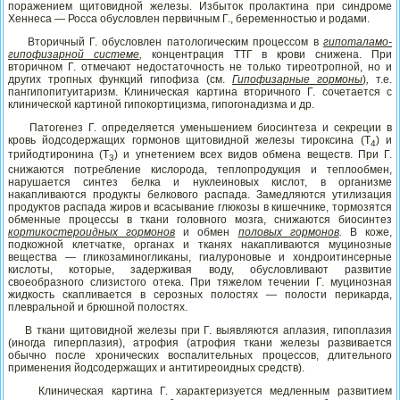
поражением щитовидной железы. Избыток пролактина при синдроме
Хеннеса — Росса обусловлен первичным Г., беременностью и родами.
Вторичный Г. обусловлен патологическим процессом в
гипоталамо-
гипофизарной системе
,
концентрация ТТГ в крови снижена. При
вторичном Г. отмечают недостаточность не только тиреотропной, но и
других тропных функций гипофиза (см.
Гипофизарные гормоны
)
,
т.е.
пангипопитуитаризм. Клиническая картина вторичного Г. сочетается с
клинической картиной гипокортицизма, гипогонадизма и др.
Патогенез Г. определяется уменьшением биосинтеза и секреции в
кровь йодсодержащих гормонов щитовидной железы тироксина (Т
) и
4
трийодтиронина (Т
) и угнетением всех видов обмена веществ. При Г.
3
снижаются потребление кислорода, теплопродукция и теплообмен,
нарушается синтез белка и нуклеиновых кислот, в организме
накапливаются продукты белкового распада. Замедляются утилизация
продуктов распада жиров и всасывание глюкозы в кишечнике, тормозятся
обменные процессы в ткани головного мозга, снижаются биосинтез
кортикостероидных гормонов
и обмен
половых гормонов
.
В коже,
подкожной клетчатке, органах и тканях накапливаются муцинозные
вещества — гликозаминогликаны, гиалуроновые и хондроитинсерные
кислоты, которые, задерживая воду, обусловливают развитие
своеобразного слизистого отека. При тяжелом течении Г. муцинозная
жидкость скапливается в серозных полостях — полости перикарда,
плевральной и брюшной полостях.
В ткани щитовидной железы при Г. выявляются аплазия, гипоплазия
(иногда гиперплазия), атрофия (атрофия ткани железы развивается
обычно после хронических воспалительных процессов, длительного
применения йодсодержащих и антитиреоидных средств).
Клиническая картина Г. характеризуется медленным развитием