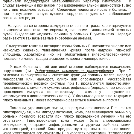
гормонами подтверждают метаболический характер симптомов Г. и
служат важнейшим признаком при дифференциальной диагностике Г. (но
не у лиц пожилого возраста). Сердечная недостаточность у больных Г.
при отсутствии сопутствующих сердечно-сосудистых заболеваний
развивается редко.
Нарушения со стороны желудочно-кишечного тракта характеризуются
снижением аппетита, метеоризмом, запорами, гипокинезией желчных
путей. Выделение жидкости почками у больных Г. уменьшено. Нередко
развиваются так называемые тиреогенные анемии.
Содержание глюкозы натощак в крови больных Г. находится в норме или
несколько снижено, гликемическая кривая после нагрузки глюкозой
уплощена. Характерны (но не обязательны) гиперхолестеринемия,
повышение концентрации в сыворотке крови
b
-липопротеинов.
У всех больных в той или иной степени наблюдаются психические
нарушения (см.
Эндокринные психические расстройства
)
.
При Г.
отмечают гипокортицизм и снижение функции половых желез, нередки
меноррагии или, наоборот, олиго- или опсоменорея. Расстройства
периферической нервной системы при Г. проявляются парестезиями,
невралгиями, снижением сухожильных рефлексов (определение скорости
проведения импульса по пяточному — ахиллову — сухожилию
используется в диагностических целях). У больных с длительно текущим и
плохо леченным Г. может постепенно развиться
аденома гипофиза
.
Тяжелым, угрожающим жизни, но редким осложнением Г. является
гипотиреоидная, или микседематозная, кома, развивающаяся обычно у
больных пожилого возраста при плохо проведенном лечении или его
отсутствии. Гипотиреоидная кома может быть спровоцирована
охлаждением, острыми инфекционными и другими заболеваниями,
интоксикацией, травмой. Коме предшествует прекоматозное состояние,
когда утяжеляются все симптомы Г.; в условиях гипотермии (температура