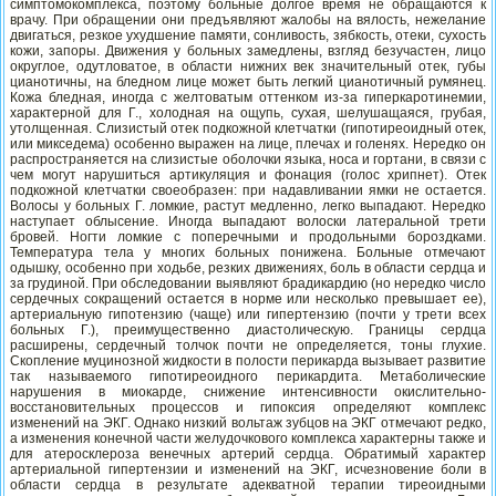
симптомокомплекса, поэтому больные долгое время не обращаются к
врачу. При обращении они предъявляют жалобы на вялость, нежелание
двигаться, резкое ухудшение памяти, сонливость, зябкость, отеки, сухость
кожи, запоры. Движения у больных замедлены, взгляд безучастен, лицо
округлое, одутловатое, в области нижних век значительный отек, губы
цианотичны, на бледном лице может быть легкий цианотичный румянец.
Кожа бледная, иногда с желтоватым оттенком из-за гиперкаротинемии,
характерной для Г., холодная на ощупь, сухая, шелушащаяся, грубая,
утолщенная. Слизистый отек подкожной клетчатки (гипотиреоидный отек,
или микседема) особенно выражен на лице, плечах и голенях. Нередко он
распространяется на слизистые оболочки языка, носа и гортани, в связи с
чем могут нарушиться артикуляция и фонация (голос хрипнет). Отек
подкожной клетчатки своеобразен: при надавливании ямки не остается.
Волосы у больных Г. ломкие, растут медленно, легко выпадают. Нередко
наступает облысение. Иногда выпадают волоски латеральной трети
бровей. Ногти ломкие с поперечными и продольными бороздками.
Температура тела у многих больных понижена. Больные отмечают
одышку, особенно при ходьбе, резких движениях, боль в области сердца и
за грудиной. При обследовании выявляют брадикардию (но нередко число
сердечных сокращений остается в норме или несколько превышает ее),
артериальную гипотензию (чаще) или гипертензию (почти у трети всех
больных Г.), преимущественно диастолическую. Границы сердца
расширены, сердечный толчок почти не определяется, тоны глухие.
Скопление муцинозной жидкости в полости перикарда вызывает развитие
так называемого гипотиреоидного перикардита. Метаболические
нарушения в миокарде, снижение интенсивности окислительно-
восстановительных процессов и гипоксия определяют комплекс
изменений на ЭКГ. Однако низкий вольтаж зубцов на ЭКГ отмечают редко,
а изменения конечной части желудочкового комплекса характерны также и
для атеросклероза венечных артерий сердца. Обратимый характер
артериальной гипертензии и изменений на ЭКГ, исчезновение боли в
области сердца в результате адекватной терапии тиреоидными