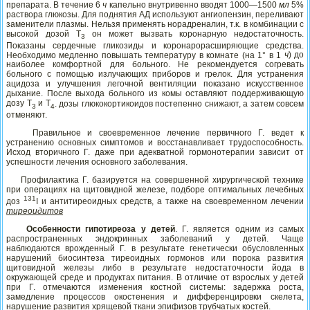
препарата. В течение 6
ч
капельно внутривенно вводят 1000—1500
мл
5%
раствора глюкозы. Для поднятия АД используют ангиопензин, переливают
заменители плазмы. Нельзя применять норадреналин, т.к. в комбинации с
высокой дозой Т
он может вызвать коронарную недостаточность.
3
Показаны сердечные гликозиды и коронарорасширяющие средства.
Необходимо медленно повышать температуру в комнате (на 1° в 1
ч
) до
наиболее комфортной для больного. Не рекомендуется согревать
больного с помощью излучающих приборов и грелок. Для устранения
ацидоза и улучшения легочной вентиляции показано искусственное
дыхание. После выхода больного из комы оставляют поддерживающую
дозу Т
и Т
. дозы глюкокортикоидов постепенно снижают, а затем совсем
3
4
отменяют.
Правильное и своевременное лечение первичного Г. ведет к
устранению основных симптомов и восстанавливает трудоспособность.
Исход вторичного Г. даже при адекватной гормонотерапии зависит от
успешности лечения основного заболевания.
Профилактика Г. базируется на совершенной хирургической технике
при операциях на щитовидной железе, подборе оптимальных лечебных
131
доз
I и антитиреоидных средств, а также на своевременном лечении
тиреоидитов
Особенности гипотиреоза у детей
. Г. является одним из самых
распространенных эндокринных заболеваний у детей. Чаще
наблюдаются врожденный Г. в результате генетически обусловленных
нарушений биосинтеза тиреоидных гормонов или порока развития
щитовидной железы либо в результате недостаточности йода в
окружающей среде и продуктах питания. В отличие от взрослых у детей
при Г. отмечаются изменения костной системы: задержка роста,
замедление процессов окостенения и дифференцировки скелета,
нарушение развития хрящевой ткани эпифизов трубчатых костей.