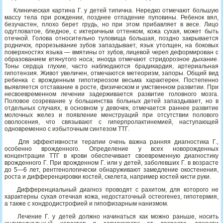
Клиническая картина Г. у детей типична. Нередко отмечают большую
массу тела при рождении, позднее отпадение пуповины. Ребенок вял,
безучастен, плохо берет грудь, но при этом прибавляет в весе. Лицо
одутловатое, бледное, с иктеричным оттенком, кожа сухая, может быть
отечной. Голова относительно туловища большая, поздно закрывается
родничок, прорезывание зубов запаздывает, язык утолщен, на боковых
поверхностях языка — вмятины от зубов, лицевой череп деформирован с
образованием втянутого носа; иногда отмечают стридорозное дыхание.
Тоны сердца глухие, часто наблюдаются брадикардия, артериальная
гипотензия. Живот увеличен, отмечаются метеоризм, запоры. Общий вид
ребенка с врожденным гипотиреозом весьма характерен. Постепенно
выявляется отставание в росте, физическом и умственном развитии. При
несвоевременном лечении задерживается развитие головного мозга.
Половое созревание у большинства больных детей запаздывает, но в
отдельных случаях, в основном у девочек, отмечается раннее развитие
молочных желез и появление менструаций при отсутствии полового
оволосения, что связывают с гиперпролактинемией, наступающей
одновременно с избыточным синтезом ТТГ.
Для эффективности терапии очень важна ранняя диагностика Г.,
особенно врожденного. Определение у всех новорожденных
концентрации ТТГ в крови обеспечивает своевременную диагностику
врожденного Г. При врожденном Г. или у детей, заболевших Г. в возрасте
до 5—6 лет, рентгенологически обнаруживают замедление окостенения,
роста и дифференцировки костей, скелета, например костей кисти руки.
Дифференциальный диагноз проводят с рахитом, для которого не
характерны сухая отечная кожа, недостаточный остеогенез, гипотермия,
а также с хондродистрофией и гипофизарным нанизмом.
Лечение Г. у детей должно начинаться как можно раньше, носить