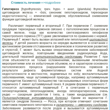
Стоимость лечения
==>подробнее
Гипотире
о
з
[hypothyreosis; греч. hypo- + анат. (glandula) thyreoidea
щитовидная железа + -
ō
sis; синоним: гипотиреоидизм, тиреоидная
недостаточность] — клинический синдром, обусловленный снижением
функции щитовидной железы.
Различают первичный и вторичный Г. При первичном Г. снижение
продукции тиреоидных гормонов связано с патологическим процессом в
самой железе, тогда как количество синтезируемого гипофизом
тиреотропного гормона (ТГГ) даже увеличивается по сравнению с нормой.
Первичный Г. может быть вызван аплазией или гипоплазией
щитовидной
железы
.
У детей раннего возраста он нередко выявляется в сочетании с
кретинизмом (резким отставанием в физическом и психическом развитии)
и глухотой, Г. может быть вызван оперативным лечением заболеваний
щитовидной железы, повторными введениями радионуклида йода,
длительной терапией
антитиреоидными средствами
.
Развитие Г. при
этом объясняется не только осложнениями, вызванными лечебными
мероприятиями или их избыточным объемом, но и характером основного
патологического процесса (нарушением биосинтеза гормонов в
результате дефекта ферментативных систем или йодной
недостаточности в местностях, эндемичных по зобу; воспалительными
заболеваниями, чаще аутоиммунной природы, например аутоиммунным
тиреоидитом Хасимото). Большинство так называемых спонтанных форм
первичного Г. имеет аутоиммунный генез. К редким формам первичного Г.
относится аутоиммунный первичный Г. в сочетании с первичным
гипокортицизмом, гипогонадизмом, иногда гипопаратиреозом, очень
редко — сахарным диабетом I типа, а также кандидамикозом (см.
Полигландулярная аутоиммунная болезнь
)
.
Одним из вариантов Г.
является синдром Хеннеса — Росса, при котором отмечают сочетание
симптомов первичного гипотиреоза и
галактореи — аменореи синдрома
.
Заболевание развивается после родов и вызывается аутоиммунным