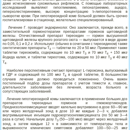
даже исчезновение сухожильных рефлексов. С помощью лабораторных
исследований выявляют гипогликемию, гипонатриемию, ацидоз,
гиперхолестеринемию, высокую концентрацию
b
-липопротеинов в
сыворотке крови. При гипотиреоидной коме больной должен быть срочно
госпитализирован в стационар, желательно специализированный.
Лечение Г. проводит эндокринолог. Оно заключается, прежде всего, в
заместительной гормонотерапии препаратами гормонов щитовидной
железы. Отечественный препарат тиреоидин — гормон высушенной
щитовидной железы крупного рогатого скота — выпускается в виде драже
по 0,05, 0,1 и 0,2
г
. Используют (обычно в сочетании с тиреоидином) также
синтетические препараты Т
— таблетки по 20 и 50
мкг
. Применяют также
3
таблетки тиреокомба, содержащие по 10
мкг
Т
и 70
мкг
Т
+ 150
мкг
3
4
йодида калия, и таблетки тиреотома, содержащие по 10
мкг
Т
и 40
мкг
3
Т
.
4
Наиболее перспективным считают препарат L-тироксина, выпускаемый
в ГДР и содержащий по 100
мкг
Т
в одной таблетке, В большинстве
4
случаев лечение должно проводиться пожизненно. Очень важен
постепенный подбор дозы препаратов с учетом тяжести и, главное,
длительности заболевания без лечения, возраста больного и
сопутствующих заболеваний.
Лечение гипотиреоидной комы заключается в применении больших доз
препаратов тиреоидных гормонов и глюкокортикондов.
Преднизолонгемисукцинат вводят капельно внутривеино в дозе 60—90
мг
или через желудочный зонд в дозе 10
мг
каждые 2—3
ч
, добавляя
внутримышечные инъекции гидрокортизонгемисукцината (по 50
мг
3—4
раза в сутки). Начальную дозу Т
(50—100
мкг
) вводят через желудочный
3
зонд, а затем каждые 12
ч
в зависимости от температуры тела и
выраженности клинических симптомов добавляют 100—50—25
мкг