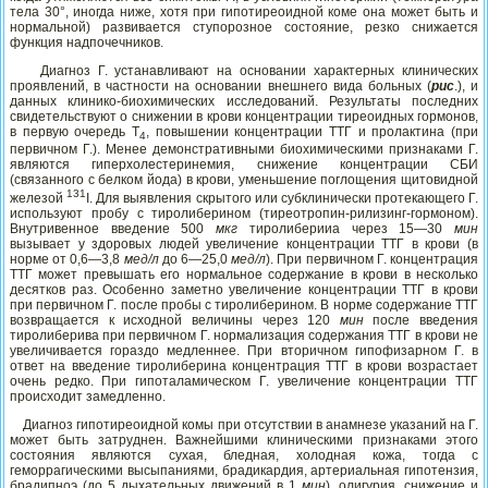
тела 30°, иногда ниже, хотя при гипотиреоидной коме она может быть и
нормальной) развивается ступорозное состояние, резко снижается
функция надпочечников.
Диагноз Г. устанавливают на основании характерных клинических
проявлений, в частности на основании внешнего вида больных (
рис
.), и
данных клинико-биохимических исследований. Результаты последних
свидетельствуют о снижении в крови концентрации тиреоидных гормонов,
в первую очередь Т
, повышении концентрации ТТГ и пролактина (при
4
первичном Г.). Менее демонстративными биохимическими признаками Г.
являются гиперхолестеринемия, снижение концентрации СБИ
(связанного с белком йода) в крови, уменьшение поглощения щитовидной
131
железой
I. Для выявления скрытого или субклинически протекающего Г.
используют пробу с тиролиберином (тиреотропин-рилизинг-гормоном).
Внутривенное введение 500
мкг
тиролиберииа через 15—30
мин
вызывает у здоровых людей увеличение концентрации ТТГ в крови (в
норме от 0,6—3,8
мед/л
до 6—25,0
мед/л
). При первичном Г. концентрация
ТТГ может превышать его нормальное содержание в крови в несколько
десятков раз. Особенно заметно увеличение концентрации ТТГ в крови
при первичном Г. после пробы с тиролиберином. В норме содержание ТТГ
возвращается к исходной величины через 120
мин
после введения
тиролиберива при первичном Г. нормализация содержания ТТГ в крови не
увеличивается гораздо медленнее. При вторичном гипофизарном Г. в
ответ на введение тиролиберина концентрация ТТГ в крови возрастает
очень редко. При гипоталамическом Г. увеличение концентрации ТТГ
происходит замедленно.
Диагноз гипотиреоидной комы при отсутствии в анамнезе указаний на Г.
может быть затруднен. Важнейшими клиническими признаками этого
состояния являются сухая, бледная, холодная кожа, тогда с
геморрагическими высыпаниями, брадикардия, артериальная гипотензия,
брадипноэ (до 5 дыхательных движений в 1
мин
), олигурия, снижение и