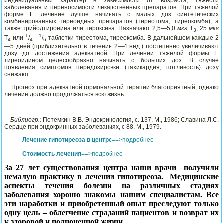
индивидуальный характер в зависимости от возраста, тяжести
заболевания и переносимости лекарственных препаратов. При тяжелой
форме Г. лечение лучше начинать с малых доз синтетических
комбинированных тиреоидных препаратов (тиреотома, тиреокомба), а
также трийодтиронина или тироксина. Назначают 2,5—5,0
мкг
Т
, 25
мкг
3
1
1
Т
или
/
—
/
таблетки тиреотома, тиреокомба. В дальнейшем каждые 2
4
4
6
—5 дней (приблизительно в течение 2—4 нед.) постепенно увеличивают
дозу до достижения адекватной. При лечении тяжелой формы Г.
тиреоидином целесообразно начинать с больших доз. В случае
появления симптомов передозировки (тахикардия, потливость) дозу
снижают.
Прогноз при адекватной гормональной терапии благоприятный, однако
лечение должно продолжаться всю жизнь.
Библиогр.:
Потемкин В.В. Эндокринология, с. 137, М., 1986; Славина Л.С.
Сердце при эндокринных заболеваниях, с 88, М., 1979.
Лечение гипотиреоза в центре
==>подробнее
Стоимость лечения
==>подробнее
За 27 лет существования центра наши врачи
получили
немалую практику в лечении гипотиреоза.
Медицинские
аспекты течения болезни на различных стадиях
заболевания хорошо знакомы нашим специалистам. Все
эти наработки и приобретенный опыт преследуют только
одну цель – облегчение страданий пациентов и возврат их
к здоровой и полноценной жизни.