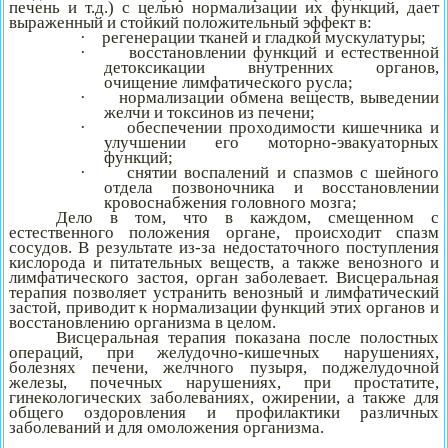
печень и т.д.) с целью нормализации их функций, дает
выраженный и стойкий положительный эффект в:
·
регенерации тканей и гладкой мускулатуры;
·
восстановлении функций и естественной
детоксикации внутренних органов,
очищение лимфатического русла;
·
нормализации обмена веществ, выведении
желчи и токсинов из печени;
·
обеспечении проходимости кишечника и
улучшении его моторно-эвакуаторных
функций;
·
снятии воспалений и спазмов с шейного
отдела позвоночника и восстановлении
кровоснабжения головного мозга;
Дело в том, что в каждом, смещенном с
естественного положения органе, происходит спазм
сосудов. В результате из-за недостаточного поступления
кислорода и питательных веществ, а также венозного и
лимфатического застоя, орган заболевает. Висцеральная
терапия позволяет устранить венозный и лимфатический
застой, приводит к нормализации функций этих органов и
восстановлению организма в целом.
Висцеральная терапия показана после полостных
операций, при желудочно-кишечных нарушениях,
болезнях печени, желчного пузыря, поджелудочной
железы, почечных нарушениях, при простатите,
гинекологических заболеваниях, ожирении, а также для
общего оздоровления и профилактики различных
заболеваний и для омоложения организма.