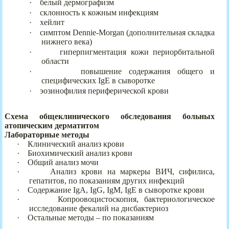
·
белый дермографизм
·
склонность к кожным инфекциям
·
хейлит
·
симптом Dennie-Morgan (дополнительная складка
нижнего века)
·
гиперпигментация кожи периорбитальной
области
·
повышение содержания общего и
специфических IgE в сыворотке
·
эозинофилия периферической крови
Схема общеклинического обследования больных
атопическим дерматитом
Лабораторные методы
·
Клинический анализ крови
·
Биохимический анализ крови
·
Общий анализ мочи
·
Анализ крови на маркеры ВИЧ, сифилиса,
гепатитов, по показаниям других инфекций
·
Содержание
IgA
,
IgG
,
IgM
,
IgE
в сыворотке крови
·
Копроовоцистоскопия, бактериологическое
исследование фекалий на дисбактериоз
·
Остальные методы – по показаниям