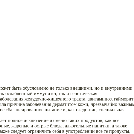
 может быть обусловлено не только внешними, но и внутренними
ак ослабленный иммунитет, так и генетическая
заболевания желудочно-кишечного тракта, авитаминоз, гайморит
была причина заболевания дерматитом кожи, чрезвычайно важны
ое сбалансированное питание и, как следствие, специальная
гает полное исключение из меню таких продуктов, как все
ные, жареные и острые блюда, алкогольные напитки, а также
акже следует ограничить себя в употреблении все те продукты,