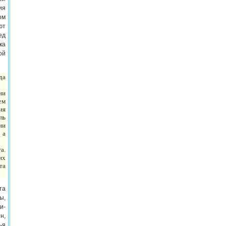
ия
ом
ют
ед
ка
ой
да
ии
ем
ия
ль
ии
 а
а.
их
та
та
ы,
и-
н,
ья