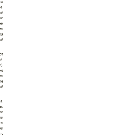
ла
е.
ый
но
ом
ия
ия
ой
ют
й,
).
же
мя
ие
ой
а;
го
те
ий
ся
ми
пу