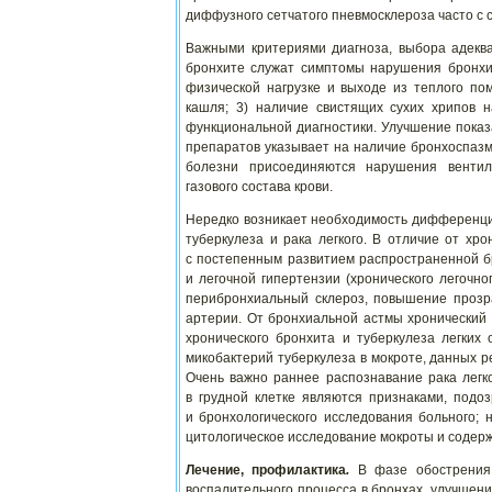
диффузного сетчатого пневмосклероза часто с 
Важными критериями диагноза, выбора адекв
бронхите служат симптомы нарушения бронхи
физической нагрузке и выходе из теплого по
кашля; 3) наличие свистящих сухих хрипов 
функциональной диагностики. Улучшение показ
препаратов указывает на наличие бронхоспаз
болезни присоединяются нарушения вентил
газового состава крови.
Нередко возникает необходимость дифференцир
туберкулеза и рака легкого. В отличие от х
с постепенным развитием распространенной б
и легочной гипертензии (хронического легочн
перибронхиальный склероз, повышение прозр
артерии. От бронхиальной астмы хронический
хронического бронхита и туберкулеза легких 
микобактерий туберкулеза в мокроте, данных р
Очень важно раннее распознавание рака легко
в грудной клетке являются признаками, подо
и бронхологического исследования больного
цитологическое исследование мокроты и содерж
Лечение, профилактика
.
В фазе обострения 
воспалительного процесса в бронхах, улучшен