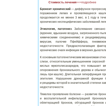
Стоимость лечения
==>подробнее
Бронхит хронический
— диффузное прогрессир
поражением легких и проявляющееся кашле
продолжается не менее 3 мес. в 1 году в те
хронических неспецифических заболеваний лег
Этиология, патогенез
. Заболевание связан
(курение, вдыхание воздуха, загрязненного пыл
химическими соединениями) и рецидивирующ
вирусам, палочке Пфейффера, пневмококк
недостаточности. Предрасполагающие факто
хронические очаги инфекции в верхних дыхател
К основным патогенетическим механизмам отно
слизи, относительным уменьшением серозной 
кислых мукополисахаридов, что повышает вя
опорожнения бронхиального дерева и обычног
лишь при кашле). Длительная гиперфункция пр
эпителия. Нарушение дренажной функции бр
и рецидивы которой в значительной степени за
недостаточности.
Тяжелое проявление болезни — развитие бронхи
и воспалительной инфильтрацией бронхиал
облитерацией бронхов, обтурацией бронхов 