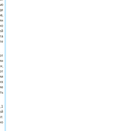
ью
де
в,
ин
но
ей
та
те
ют
ин
н,
ют
ии
их
ие
ть
,1
ой
т.
но