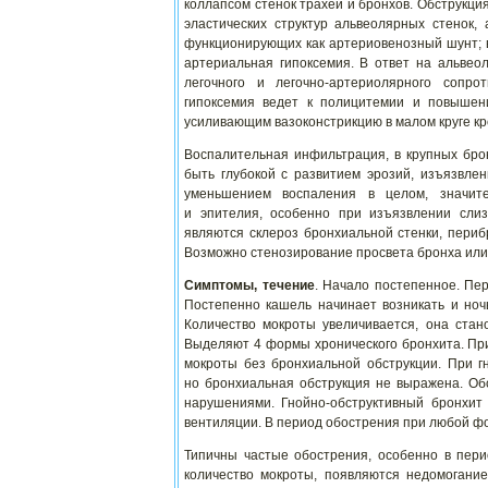
коллапсом стенок трахеи и бронхов. Обструкц
эластических структур альвеолярных стенок
функционирующих как артериовенозный шунт; в 
артериальная гипоксемия. В ответ на альве
легочного и легочно-артериолярного сопро
гипоксемия ведет к полицитемии и повышен
усиливающим вазоконстрикцию в малом круге к
Воспалительная инфильтрация, в крупных брон
быть глубокой с развитием эрозий, изъязвле
уменьшением воспаления в целом, значит
и эпителия, особенно при изъязвлении слиз
являются склероз бронхиальной стенки, периб
Возможно стенозирование просвета бронха или
Симптомы, течение
. Начало постепенное. Пе
Постепенно кашель начинает возникать и ночь
Количество мокроты увеличивается, она стан
Выделяют 4 формы хронического бронхита. Пр
мокроты без бронхиальной обструкции. При г
но бронхиальная обструкция не выражена. Об
нарушениями. Гнойно-обструктивный бронхит
вентиляции. В период обострения при любой фо
Типичны частые обострения, особенно в пер
количество мокроты, появляются недомогани