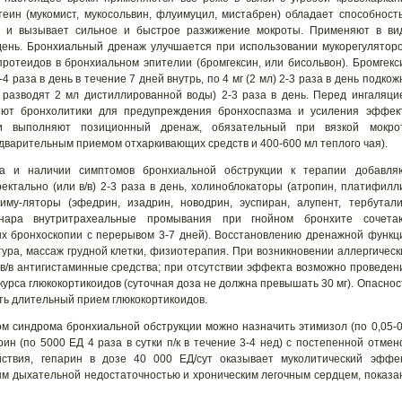
теин (мукомист, мукосольвин, флуимуцил, мистабрен) обладает способност
и и вызывает сильное и быстрое разжижение мокроты. Применяют в ви
день. Бронхиальный дренаж улучшается при использовании мукорегуляторо
опротеидов в бронхиальном эпителии (бромгексин, или бисольвон). Бромгекс
-4 раза в день в течение 7 дней внутрь, по 4 мг (2 мл) 2-3 раза в день подкож
 разводят 2 мл дистиллированной воды) 2-3 раза в день. Перед ингаляци
яют бронхолитики для предупреждения бронхоспазма и усиления эффек
и выполняют позиционный дренаж, обязательный при вязкой мокро
едварительным приемом отхаркивающих средств и 400-600 мл теплого чая).
жа и наличии симптомов бронхиальной обструкции к терапии добавля
ектально (или в/в) 2-3 раза в день, холиноблокаторы (атропин, платифилл
тиму-ляторы (эфедрин, изадрин, новодрин, эуспиран, алупент, тербутали
ионара внутритрахеальные промывания при гнойном бронхите сочета
ых бронхоскопии с перерывом 3-7 дней). Восстановлению дренажной функц
ура, массаж грудной клетки, физиотерапия. При возникновении аллергическ
 в/в антигистаминные средства; при отсутствии эффекта возможно проведен
 курса глюкокортикоидов (суточная доза не должна превышать 30 мг). Опаснос
ть длительный прием глюкокортикоидов.
ом синдрома бронхиальной обструкции можно назначить этимизол (по 0,05-0
арин (по 5000 ЕД 4 раза в сутки п/к в течение 3-4 нед) с постепенной отмен
йствия, гепарин в дозе 40 000 ЕД/сут оказывает муколитический эффек
м дыхательной недостаточностью и хроническим легочным сердцем, показа