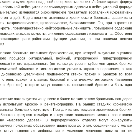
ыхание и сухие хрипы над всей поверхностью легких. Лейкоцитарная форму
небольшой лейкоцитоз с палочкоядерным сдвигом в лейкоцитарной формул
ачительно изменяются биохимические показатели воспаления (С-реактивн
оген и др.). В диагностике активности хронического бронхита сравнитель
ы: макроскопическое, цитологическое, биохимическое. Так, при выраженн
мокроты, преимущественно нейтрофильные лейкоциты, повышение содержан
ивающих вязкость мокроты, снижение содержания лизоцима и т.д. Обострен
растающими расстройствами функции дыхания, а при наличии легочн
ия.
еского бронхита оказывает бронхоскопия, при которой визуально оценива
ого процесса (катаральный, гнойный, атрофический, гипертрофически
онхит) и его выраженность (но только до уровня субсегментарных бронхов
лизистой оболочки и гистологически уточнить характер поражения, а так
 дискинезию (увеличение подвижности стенок трахеи и бронхов во вре
 стенок трахеи и главных бронхов) и статическую ретракцию (изменен
и и бронхов), которые могут осложнять хронический бронхит и быть одн
ажение локализуется чаще всего в более мелких ветвях бронхиального дерев
та используют бронхо- и рентгенографию. На ранних стадиях хроническо
шинства больных отсутствуют. При длительно текущем хроническом бронхи
бронхов среднего калибра и отсутствие заполнения мелких разветвлен
тину «мертвого дерева». В периферических отделах могут обнаружить
 мелких полостных образований диаметром до 5 мм, соединенных с мелки
х могут выявляться деформация и усиление легочного рисунка по ти