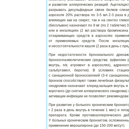
и развития аллергических реакций. Ацетилцис
разрывать дисульфидные связи белков слиз
аэрозоля 20% раствора по 3-5 мл 2-3 раза в 
влияющих как на секрет, так и на синтез глик
(бисольвон) назначают по 8 мг (по 2 таблетки) 3
или в ингаляциях (2 мл раствора бромгексина
отхаркивающих средств в аэрозолях примен
от применяемых средств. После ингаляци
и несостоятельности кашля (2 раза в день с пр
При недостаточности бронхиального дрена
бронхоспазмолитические средства: эуфиллин р
внутрь, п/к; атровент в аэрозолях), адренос
сальбутамол, беротек). В условиях стац
с санационной бронхоскопией (3-4 санационн
бронхов способствуют также лечебная физкульт
синдромов назначают хлорид кальция внутрь и
короткого (до снятия аллергического синдрома)
активации инфекции не позволяет рекомендова
При развитии у больного хроническим бронхит
г 2 раза в день внутрь в течение 1 мес) и геп
препарата. Кроме противоаллергического де
У больных хроническим бронхитом, осложненны
применение верошпирона (до 150-200 мг/сут).