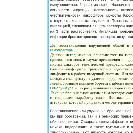
иммунологической реактивности. Назначают
активности инфекции. Длительность антиб
чувствительности микрофлоры мокроты (бронх
с внутритрахеальным введением. Показаны и
ингаляцией, смешивают с 0,25% раствором ново
на 3 части растворителя). Ингаляции проводя
инфекции бронхов проводят консервативную са
Для восстановления нарушенной общей и м
.
гемопунктуры
Данный метод лечения основывается на гипот
проявляются лишь в случае превышения опреде
многих факторов: генетической предрасположен
баланса лимфоцитов, транзиторной недостаточ
лимфоцит в в работе иммунной системы. Для х
методом гемопунктуры удается поддерживать эт
значит, организм активнее борется с заболевание
в 3-5 раз увеличивает скорость ге
Гемопунктура
Лечение бронхиальной астмы этим методом сокр
и сокращает выработку слизи. Достижению 
аутокрови, который при данном методе терапии 
Восстановление или улучшение бронхиальной 
как при обострении, так и в ремиссии; прим
обильное питье. Отхаркивающим эффектом обл
мачехи, подорожника, а также муколитики и 
химопсин) уменьшают вязкость мокроты, но 