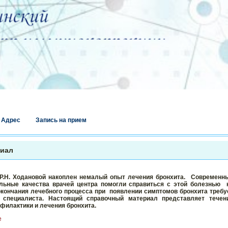
Адрес
Запись на прием
риал
Р.Н. Ходановой накоплен немалый опыт лечения бронхита.
Современн
альные качества врачей центра помогли справиться с этой болезнью
окончания лечебного процесса при
появлении симптомов бронхита требу
о специалиста. Настоящий справочный материал представляет течен
филактики и лечения бронхита.
е