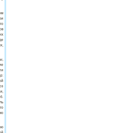
ом
ри
го
ов
их
де
х,
ы,
ие
ти
р:
ой
оз
и,
б.
ль
го
мо
ию
ой