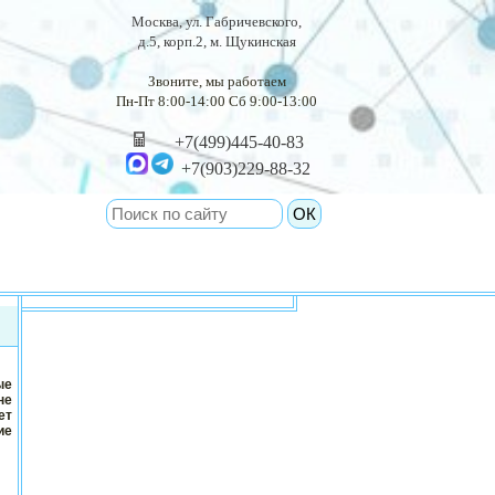
Москва, ул. Габричевского,
д.5, корп.2, м. Щукинская
Звоните, мы работаем
Пн-Пт 8:00-14:00 Сб 9:00-13:00
+7(499)445-40-83
+7(903)229-88-32
ые
не
ет
ие