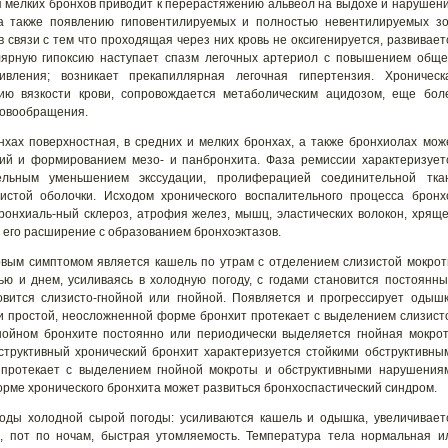
ия мелких бронхов приводит к перерастяжению альвеол на выдохе и нарушен
, а также появлению гиповентилируемых и полностью невентилируемых зо
связи с тем что проходящая через них кровь не оксигенируется, развивает
олярную гипоксию наступает спазм легочных артериол с повышением обще
тивления; возникает прекапиллярная легочная гипертензия. Хроническ
ию вязкости крови, сопровождается метаболическим ацидозом, еще бол
ровообращения.
хах поверхностная, в средних и мелких бронхах, а также бронхиолах мож
ний и формированием мезо- и панбронхита. Фаза ремиссии характеризует
ельным уменьшением экссудации, пролиферацией соединительной тка
истой оболочки. Исходом хронического воспалительного процесса бронх
ронхиаль-ный склероз, атрофия желез, мышц, эластических волокон, хряще
 его расширение с образованием бронхоэктазов.
рвым симптомом является кашель по утрам с отделением слизистой мокрот
ю и днем, усиливаясь в холодную погоду, с годами становится постоянны
овится слизисто-гнойной или гнойной. Появляется и прогрессирует одышк
и простой, неосложненной форме бронхит протекает с выделением слизист
нойном бронхите постоянно или периодически выделяется гнойная мокрот
структивный хронический бронхит характеризуется стойкими обструктивны
 протекает с выделением гнойной мокроты и обструктивными нарушения
рме хронического бронхита может развиться бронхоспастический синдром.
иоды холодной сырой погоды: усиливаются кашель и одышка, увеличивает
е, пот по ночам, быстрая утомляемость. Температура тела нормальная и