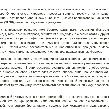
ующее воспаление бронхов, не связанное с локальным или генерализованн
м. О хроническом характере процесса принято говорить, если каше
чение 2 лет подряд. Хронический бронхит — самая распространенная фор
ких (ХНЗЛ), имеющая тенденцию к учащению.
о с длительным раздражением бронхов различными вредными фактора
ью, дымом, окисью углерода, сернистым ангидридом, окислами азота и други
ей респираторной инфекцией (главная роль принадлежит респираторн
ам), реже возникает при муковисцидозе, альфа(1)-антитрипсинов
ры — хронические воспалительные и нагноительные процессы в легки
ьных путях, снижение реактивности организма, наследственные факторы.
сятся гипертрофия и гиперфункция бронхиальных желез с усилением секрец
секреции, изменением состава секреции — значительным увеличением в н
зкость мокроты. В этих условиях реснитчатый эпителий не обеспечива
о в норме обновления всего слоя секрета (опорожнение бронхов происход
иводит к истощению мукоцилиарного аппарата бронхов, дистрофии и атроф
онхов способствует возникновению бронхогенной инфекции, активнос
висят от местного иммунитета бронхов и развития вторичной иммунологическ
альной обструкции в связи с гиперплазией эпителия слизистых желез, отек
ьной стенки, фиброзными изменениями стенки со стенозированием и
избытком вязкого бронхиального секрета, бронхоспазмом и экспираторн