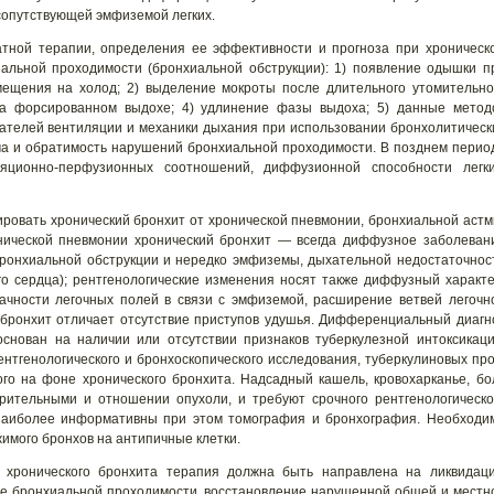
сопутствующей эмфиземой легких.
атной терапии, определения ее эффективности и прогноза при хроническ
альной проходимости (бронхиальной обструкции): 1) появление одышки п
мещения на холод; 2) выделение мокроты после длительного утомительно
на форсированном выдохе; 4) удлинение фазы выдоха; 5) данные метод
ателей вентиляции и механики дыхания при использовании бронхолитическ
ма и обратимость нарушений бронхиальной проходимости. В позднем перио
яционно-перфузионных соотношений, диффузионной способности легки
овать хронический бронхит от хронической пневмонии, бронхиальной астм
ронической пневмонии хронический бронхит — всегда диффузное заболеван
ронхиальной обструкции и нередко эмфиземы, дыхательной недостаточнос
ого сердца); рентгенологические изменения носят также диффузный характе
ачности легочных полей в связи с эмфиземой, расширение ветвей легочн
 бронхит отличает отсутствие приступов удушья. Дифференциальный диагн
основан на наличии или отсутствии признаков туберкулезной интоксикаци
ентгенологического и бронхоскопического исследования, туберкулиновых про
го на фоне хронического бронхита. Надсадный кашель, кровохарканье, бо
зрительными и отношении опухоли, и требуют срочного рентгенологическо
; наиболее информативны при этом томография и бронхография. Необходи
имого бронхов на антипичные клетки.
хронического бронхита терапия должна быть направлена на ликвидац
ие бронхиальной проходимости, восстановление нарушенной общей и местн