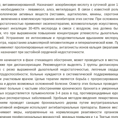
, витаминизированной. Назначают аскорбиновую кислоту в суточной дозе
1
 необходимости - левамизол, алоэ, метилурацил. В связи с известной рол
ологически активных веществ (гистамин, ацетилхолин, кинины, серотони
 включению в комплексную терапию ингибиторов этих систем. При осложнен
достаточностью применяют оксигенотерапию, вспомогательную искусственн
лючает ингаляции 30-40% кислорода в смеси с воздухом, она должна бы
м, что при выраженном повышении концентрации углекислоты дыхательн
ией. Устранение ее интенсивным и продолжительным вдыханием кислоро
нтра, нарастанию альвеолярной гиповентиляции и гиперкапнической коме. П
рименяют пролонгированные нитраты, антагонисты ионов кальция (верапами
 назначают при застойной сердечной недостаточности.
я начинается в фазе стихающего обострения, может проводиться в местн
акже при диспансеризации. Рекомендуется выделять 3 группы диспансерн
х с резко выраженной дыхательной недостаточностью, легочным сердц
 трудоспособности; больные нуждаются в систематической поддерживающ
ли участковым врачом. Целью терапии является борьба с прогрессировани
за и других возможных осложнений болезни. Осмотр этих больных проводит
вляют больные с частыми обострениями хронического бронхита и умеренны
х осуществляется пульмонологом 3-4 раза в год, противорецидивные кур
стрых респираторных заболеваний. Удобным методом введения лекарственн
аниям проводят санацию бронхиального дерева путем внутритрахеальн
активной инфекции используют антибактериальные препараты. Важное мес
анимают меры, направленные на нормализацию реактивности организм
ючение профессиональных вредностей, вредных привычек и т.д. Третью груп