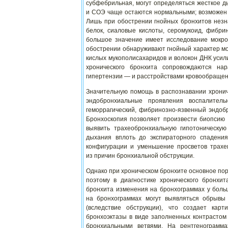
субфебрильная, могут определяться жесткое д
и СОЭ чаще остаются нормальными; возможен 
Лишь при обострении гнойных бронхитов незн
белок, сиаловые кислоты, серомукоид, фибрин
большое значение имеет исследование мокрот
обострении обнаруживают гнойный характер 
кислых мукополисахаридов и волокон ДНК усил
хронического бронхита сопровождаются на
гипертензии — и расстройствами кровообращен
Значительную помощь в распознавании хронич
эндобронхиальные проявления воспалительн
геморрагический, фибринозно-язвенный эндобр
Бронхоскопия позволяет произвести биопсию с
выявить трахеобронхиальную гипотоническую
дыхания вплоть до экспираторного спадения
конфигурации и уменьшение просветов трахе
из причин бронхиальной обструкции.
Однако при хроническом бронхите основное пор
поэтому в диагностике хронического бронхи
бронхита изменения на бронхограммах у боль
на бронхограммах могут выявляться обрывы 
(вследствие обструкции), что создает кар
бронхоэктазы в виде заполненных контрастом
бронхиальными ветвями. На рентгенограмма