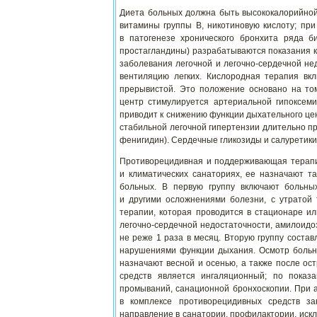
Диета больных должна быть высококалорийной
витамины группы В, никотиновую кислоту; при
в патогенезе хронического бронхита ряда би
простагландины) разрабатываются показания к
заболевания легочной и легочно-сердечной не
вентиляцию легких. Кислородная терапия вк
прерывистой. Это положение основано на то
центр стимулируется артериальной гипоксем
приводит к снижению функции дыхательного це
стабильной легочной гипертензии длительно п
фенигидин). Сердечные гликозиды и салуретики
Противорецидивная и поддерживающая терапи
и климатических санаториях, ее назначают т
больных. В первую группу включают больны
и другими осложнениями болезни, с утратой
терапии, которая проводится в стационаре и
легочно-сердечной недостаточности, амилоидо
не реже 1 раза в месяц. Вторую группу соста
нарушениями функции дыхания. Осмотр больны
назначают весной и осенью, а также после о
средств является ингаляционный; по показ
промываний, санационной бронхоскопии. При 
в комплексе противорецидивных средств з
направление в санатории, профилактории, искл