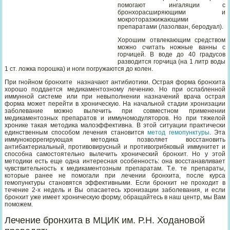
помогают ингаляции с
бронхорасширяющими и
мокроторазжижающими
препаратами (лазолван, беродуал).
Хорошим отвлекающим средством
можно считать ножные ванны с
горчицей. В воде до 40 градусов
разводится горчица (на 1 литр воды
1 ст. ложка порошка) и ноги погружаются до колен.
При гнойном бронхите назначают антибиотики. Острая форма бронхита
хорошо поддается медикаментозному лечению. Но при ослабленной
иммунной системе или при невыполнении назначений врача острая
форма может перейти в хроническую. На начальной стадии хронизации
заболевание можно вылечить при совместном применении
медикаментозных препаратов и иммуномодуляторов. Но при тяжелой
хронике такая методика малоэффективна. В этой ситуации практически
единственным способом лечения становится
метод гемопунктуры
. Эта
иммунокоррегирующая методика позволяет восстановить
антибактериальный, противовирусный и противогрибковый иммунитет и
способна самостоятельно вылечить хронический бронхит. Но у этой
методики есть еще одна интересная особенность: она восстанавливает
чувствительность к медикаментозным препаратам. Т.е. те препараты,
которые ранее не помогали при лечении бронхита, после курса
гемопунктуры становятся эффективными. Если бронхит не проходит в
течение 2-х недель и Вы опасаетесь хронизации заболевания, и если
бронхит уже имеет хроническую форму, обращайтесь в наш центр, мы Вам
поможем.
Лечение бронхита в МЦИК им. Р.Н. Ходановой