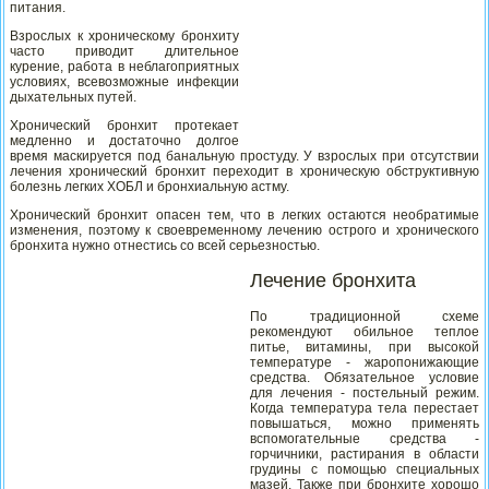
питания.
Взрослых к хроническому бронхиту
часто приводит длительное
курение, работа в неблагоприятных
условиях, всевозможные инфекции
дыхательных путей.
Хронический бронхит протекает
медленно и достаточно долгое
время маскируется под банальную простуду. У взрослых при отсутствии
лечения хронический бронхит переходит в хроническую обструктивную
болезнь легких ХОБЛ и бронхиальную астму.
Хронический бронхит опасен тем, что в легких остаются необратимые
изменения, поэтому к своевременному лечению острого и хронического
бронхита нужно отнестись со всей серьезностью.
Лечение бронхита
По традиционной схеме
рекомендуют обильное теплое
питье, витамины, при высокой
температуре - жаропонижающие
средства. Обязательное условие
для лечения - постельный режим.
Когда температура тела перестает
повышаться, можно применять
вспомогательные средства -
горчичники, растирания в области
грудины с помощью специальных
мазей. Также при бронхите хорошо