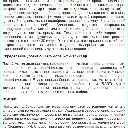
как пробы с накалыванием или скарификационные пробы). Небольшие
количества предполагаемого аллергена, или его экстракта (пыльца, трава,
экстракт орехов, и др.) вводятся интрадермально (в толщу кожи) в
пределах зон на внутренней поверхности предплечья или на коже спины
специально размеченных фломастером или ручкой (чернила или краска
должны быть внимательно подобраны, так как и они могут быть причиной
аллергических реакций). Аллергены вводятся посредством
интрадермальной инъекции или в небольшие царапины нанесённые на
кожу пациента острым предметом. Если пациент сенсибилизирован по
отношению к исследуемому аллергену, то воспалительная реакция
развивается в течение 30 минут. Этот ответ может варьировать от лёгкого
покраснения кожи на месте введения аллергена до появления
выраженной крапивницы у чувствительных пациентов.
Определение уровня общего и специфических IgE
Другой метод диагностики состояния гиперчувствительности I типа — это
определение числа специфических для проверяемого аллергена IgE,
содержащихся в сыворотке пациента при помощи колориметрического
или радиометрического иммунологического анализа. Число
специфических IgE для определённого аллергена так же может быть
определено при помощи радиоаллергосорбент теста (RAST). Как и
кожные тесты, проверки проводится на ограниченном перечне
аллергенных веществ, входящих в тестовые наборы.
Лечение
Пожалуй, наиболее важным моментом является устранение контакта с
аллергенами из окружающей среды. Медикаментозное лечение аллергии
довольно ограничено. Довольно длительный период времени поиски
эффективного метода лечения аллергии принесли очевидный результат.
Запатентован метод лечения аллергии препаратом аутологичной крови
по Ходановой Р.Н. Следует признать, что современная медицина пока не