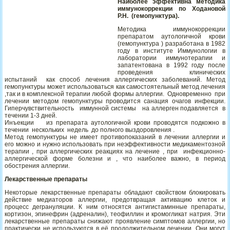
Наиболее эффективна методика
иммунокоррекции по Ходановой
Р.Н. (гемопунктура).
Методика иммунокоррекции
препаратом аутологичной крови
(гемопунктура ) разработана в 1982
году в институте Иммунологии в
лаборатории иммунотерапии и
запатентована в 1992 году после
проведения клинических
испытаний как способ лечения аллергических заболеваний. Метод
гемопунктуры может использоваться как самостоятельный метод лечения
,так и в комплексной терапии любой формы аллергии. Одновременно при
лечении методом гемопунктуры проводится санация очагов инфекции.
Гиперчувствительность иммунной системы на аллерген подавляется в
течении 1-3 дней.
Инъекции из препарата аутологичной крови проводятся подкожно в
течении нескольких недель до полного выздоровления .
Метод гемопунктуры не имеет противопоказаний в лечении аллергии и
его можно и нужно использовать при неэффективности медикаментозной
терапии , при аллергических реакциях на лечение , при инфекционно-
аллергической форме болезни и , что наиболее важно, в период
обострения аллергии.
Лекарственные препараты
Некоторые лекарственные препараты обладают свойством блокировать
действие медиаторов аллергии, предотвращая активацию клеток и
процесс дегрануляции. К ним относятся антигистаминные препараты,
кортизон, эпинефрин (адреналин), теофиллин и кромогликат натрия. Эти
лекарственные препараты снижают проявление симптомов аллергии, но
практически не используются в её продолжительном лечении. Они могут