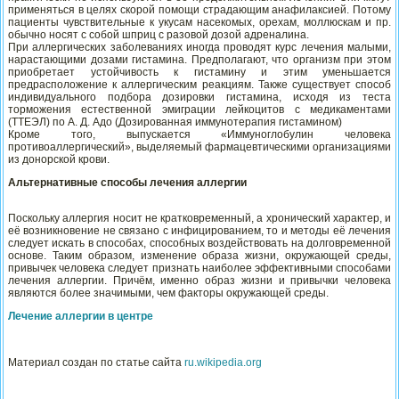
применяться в целях скорой помощи страдающим анафилаксией. Потому
пациенты чувствительные к укусам насекомых, орехам, моллюскам и пр.
обычно носят с собой шприц с разовой дозой адреналина.
При аллергических заболеваниях иногда проводят курс лечения малыми,
нарастающими дозами гистамина. Предполагают, что организм при этом
приобретает устойчивость к гистамину и этим уменьшается
предрасположение к аллергическим реакциям. Также существует способ
индивидуального подбора дозировки гистамина, исходя из теста
торможения естественной эмиграции лейкоцитов с медикаментами
(ТТЕЭЛ) по А. Д. Адо (Дозированная иммунотерапия гистамином)
Кроме того, выпускается «Иммуноглобулин человека
противоаллергический», выделяемый фармацевтическими организациями
из донорской крови.
Альтернативные способы лечения аллергии
Поскольку аллергия носит не кратковременный, а хронический характер, и
её возникновение не связано с инфицированием, то и методы её лечения
следует искать в способах, способных воздействовать на долговременной
основе. Таким образом, изменение образа жизни, окружающей среды,
привычек человека следует признать наиболее эффективными способами
лечения аллергии. Причём, именно образ жизни и привычки человека
являются более значимыми, чем факторы окружающей среды.
Лечение аллергии в центре
Материал создан по статье сайта
ru.wikipedia.org