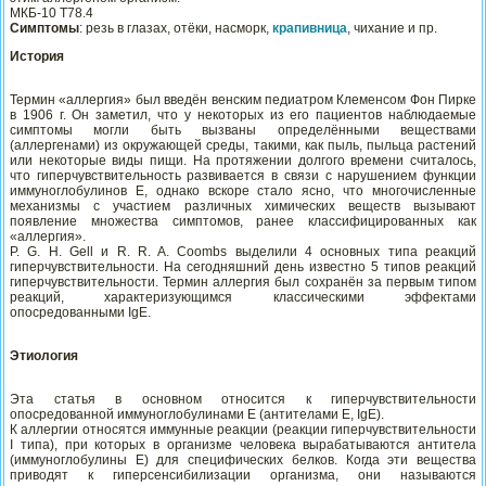
МКБ-10 T78.4
Симптомы
: резь в глазах, отёки, насморк,
крапивница
, чихание и пр.
История
Термин «аллергия» был введён венским педиатром Клеменсом Фон Пирке
в 1906 г. Он заметил, что у некоторых из его пациентов наблюдаемые
симптомы могли быть вызваны определёнными веществами
(аллергенами) из окружающей среды, такими, как пыль, пыльца растений
или некоторые виды пищи. На протяжении долгого времени считалось,
что гиперчувствительность развивается в связи с нарушением функции
иммуноглобулинов Е, однако вскоре стало ясно, что многочисленные
механизмы с участием различных химических веществ вызывают
появление множества симптомов, ранее классифицированных как
«аллергия».
P. G. H. Gell и R. R. A. Coombs выделили 4 основных типа реакций
гиперчувствительности. На сегодняшний день известно 5 типов реакций
гиперчувствительности. Термин аллергия был сохранён за первым типом
реакций, характеризующимся классическими эффектами
опосредованными IgE.
Этиология
Эта статья в основном относится к гиперчувствительности
опосредованной иммуноглобулинами Е (антителами Е, IgE).
К аллергии относятся иммунные реакции (реакции гиперчувствительности
I типа), при которых в организме человека вырабатываются антитела
(иммуноглобулины Е) для специфических белков. Когда эти вещества
приводят к гиперсенсибилизации организма, они называются