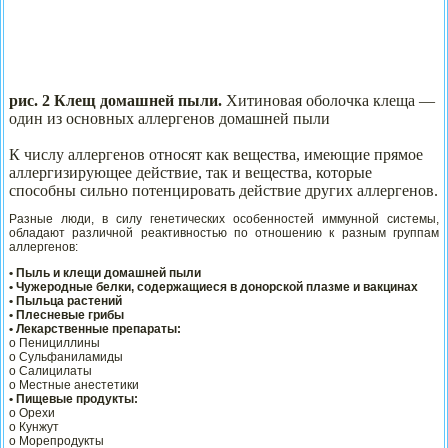
р
ис. 2 Клещ домашней пыли.
Хитиновая оболочка клеща —
один из основных аллергенов домашней пыли
К числу аллергенов относят как вещества, имеющие прямое
аллергизирующее действие, так и вещества, которые
способны сильно потенцировать действие других аллергенов.
Разные люди, в силу генетических особенностей иммунной системы,
обладают различной реактивностью по отношению к разным группам
аллергенов:
• Пыль и клещи домашней пыли
• Чужеродные белки, содержащиеся в донорской плазме и вакцинах
• Пыльца растений
• Плесневые грибы
• Лекарственные препараты:
o Пенициллины
o Сульфаниламиды
o Салицилаты
o Местные анестетики
• Пищевые продукты:
o Орехи
o Кунжут
o Морепродукты