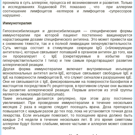
проникла в суть аллергии, процесса её возникновения и развития. Только
в исследованиях Ходановой Р.Н. показано , что при аллергии
соотношение лимфоцитов -хелперов и лимфоцитов -супрессоров
нарушено .
Иммунотерапия
Гипосенсибилизация и десенсибилизация — специфические формы
иммунотерапии при которой пациент постепенно вакцинируется
нарастающими дозами специфического антигена. Это может привести как
к снижению тяжести, так и к полной ликвидации гиперчувствительности.
Суть метода состоит в стимуляции секреции IgG («блокирующие
антитела»), которые связывают попавший в организм антиген до того, как
он прореагирует с IgE (секретируемые в избытке при
гиперчувствительности I типа) и тем самым предотвращают развитие
аллергической реакции.
Другая форма иммунотерапии включает внутривенные инъекции
моноклональных антител анти-IgE, которые связывают свободные IgE и
IgE на поверхности лимфоцитов В, что служит сигналом к разрушению IgE.
Они не связываются с IgE, фиксированными на поверхности базофилов и
мастоцитов посредством Fc рецепторов, в противном случае они вызвали
бы развитие аллергической реакции. Первым агентом из этой группы
является омализумаб (omalizumab).
Такие инъекции делаются регулярно, при этом дозу постоянно
увеличивают. При проведении иммунотерапии в течение нескольких
месяцев 2 раза в неделю следует посещать врача. Доза препарата
повышается с каждым разом до тех пор, пока не установится точная доза
лекарства. Если инъекции помогают, то посещение врача должно быть
каждые 2-4 недели в течение нескольких лет. В это время симптомы
аллергии будут более слабыми, менее частыми и аллергия может совсем
пройти.