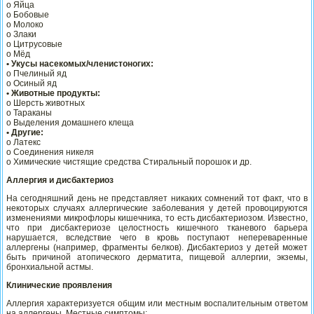
o Яйца
o Бобовые
o Молоко
o Злаки
o Цитрусовые
o Мёд
• Укусы насекомых/членистоногих:
o Пчелиный яд
o Осиный яд
• Животные продукты:
o Шерсть животных
o Тараканы
o Выделения домашнего клеща
• Другие:
o Латекс
o Соединения никеля
o Химические чистящие средства Стиральный порошок и др.
Аллергия и дисбактериоз
На сегодняшний день не представляет никаких сомнений тот факт, что в
некоторых случаях аллергические заболевания у детей провоцируются
изменениями микрофлоры кишечника, то есть дисбактериозом. Известно,
что при дисбактериозе целостность кишечного тканевого барьера
нарушается, вследствие чего в кровь поступают непереваренные
аллергены (например, фрагменты белков). Дисбактериоз у детей может
быть причиной атопического дерматита, пищевой аллергии, экземы,
бронхиальной астмы.
Клинические проявления
Аллергия характеризуется общим или местным воспалительным ответом
на аллергены. Местные симптомы: