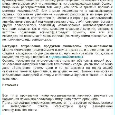
мира, чем в развитых и что иммигранты из развивающихся стран болеют
иммунными расстройствами тем чаще, чем больше времени прошло с
момента иммиграции.[2] Длительные исследования в развивающихся
странах показывают увеличение иммунных расстройств по мере роста
благосостояния и, соответственно, чистоты в стране.[3]. Использование
антибиотиков в первый год жизни связали с частотой появления астмы и
других аллергических реакций.[4] Использование антибактериальных
чистящих средств, как и использование кесаревого сечения, связали с
частотой появления астмы.[5][6]Следует помнить, что все эти
исследования показывают лишь корреляцию между этими факторами, но
не причинно-следственную связь.
Растущее потребление продуктов химической промышленности.
Многие химические продукты могут выступать как в роли аллергенов, так и
создавать предпосылки для развития аллергических реакции посредством
нарушения функции нервной и
эндокринной системы
.
Однако, несмотря на многочисленные попытки объяснить резкий рост
заболевания аллергией влиянием техногенной среды, до сих пор не было
дано объяснения, почему одни и те же факторы на одних людей
оказывают такое воздействие, а на других — нет. Никакой взаимосвязи
заболевания аллергией с общим состоянием здоровья также не было
выявлено.
Патогенез
Все типы проявления гиперчувствительности являются результатом
нарушения механизма реализации иммунного ответа организма.
Патогенез реакции гиперчувствительности I типа состоит из фазы острого
и замедленного ответа. Рассмотрим фазу замедленной
гиперчувствительности.