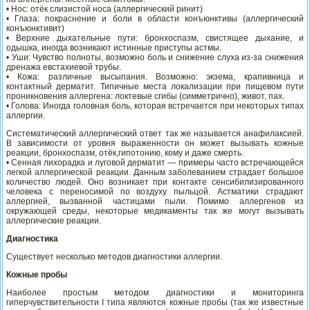
• Нос: отёк слизистой носа (аллергический ринит)
• Глаза: покраснение и боли в области конъюнктивы (аллергический
конъюнктивит)
• Верхние дыхательные пути: бронхоспазм, свистящее дыхание, и
одышка, иногда возникают истинные приступы астмы.
• Уши: Чувство полноты, возможно боль и снижение слуха из-за снижения
дренажа евстахиевой трубы.
• Кожа: различные высыпания. Возможно: экзема, крапивница и
контактный дерматит. Типичные места локализации при пищевом пути
проникновения аллергена: локтевые сгибы (симметрично), живот, пах.
• Голова: Иногда головная боль, которая встречается при некоторых типах
аллергии.
Систематический аллергический ответ так же называется анафилаксией.
В зависимости от уровня выраженности он может вызывать кожные
реакции, бронхоспазм, отёк,гипотонию, кому и даже смерть.
• Сенная лихорадка и луговой дерматит — примеры часто встречающейся
легкой аллергической реакции. Данным заболеванием страдает большое
количество людей. Оно возникает при контакте сенсибилизированного
человека с переносимой по воздуху пыльцой. Астматики страдают
аллергией, вызванной частицами пыли. Помимо аллергенов из
окружающей среды, некоторые медикаменты так же могут вызывать
аллергические реакции.
Диагностика
Существует несколько методов диагностики аллергии.
Кожные пробы
Наиболее простым методом диагностики и мониторинга
гиперчувствительности I типа являются кожные пробы (так же известные