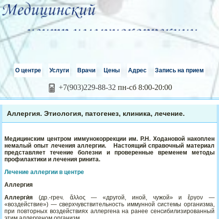
О центре
Услуги
Врачи
Цены
Адрес
Запись на прием
+7(903)229-88-32
пн-сб 8:00-20:00
Аллергия. Этиология, патогенез, клиника, лечение.
Медицинским центром иммунокоррекции им. Р.Н. Ходановой накоплен
немалый опыт лечения аллергии. Настоящий справочный материал
представляет течение болезни и проверенные временем методы
профилактики и лечения ринита.
Лечение аллергии в центре
Аллергия
Аллерги́я
(др.-греч. ἄλλος — «другой, иной, чужой» и ἔργον —
«воздействие») — сверхчувствительность иммунной системы организма,
при повторных воздействиях аллергена на ранее сенсибилизированный
этим аллергеном организм.