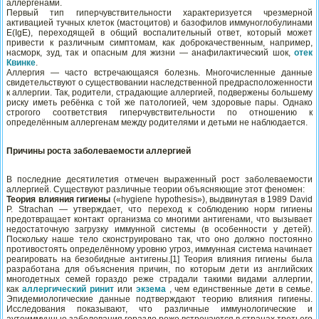
аллергенами.
Первый тип гиперчувствительности характеризуется чрезмерной
активацией тучных клеток (мастоцитов) и базофилов иммуноглобулинами
Е(IgE), переходящей в общий воспалительный ответ, который может
привести к различным симптомам, как доброкачественным, например,
насморк, зуд, так и опасным для жизни — анафилактический шок,
отек
Квинке
.
Аллергия — часто встречающаяся болезнь. Многочисленные данные
свидетельствуют о существовании наследственной предрасположенности
к аллергии. Так, родители, страдающие аллергией, подвержены большему
риску иметь ребёнка с той же патологией, чем здоровые пары. Однако
строгого соответствия гиперчувствительности по отношению к
определённым аллергенам между родителями и детьми не наблюдается.
Причины роста заболеваемости аллергией
В последние десятилетия отмечен выраженный рост заболеваемости
аллергией. Существуют различные теории объясняющие этот феномен:
Теория влияния гигиены
(«hygiene hypothesis»), выдвинутая в 1989 David
P. Strachan — утверждает, что переход к соблюдению норм гигиены
предотвращает контакт организма со многими антигенами, что вызывает
недостаточную загрузку иммунной системы (в особенности у детей).
Поскольку наше тело сконструировано так, что оно должно постоянно
противостоять определённому уровню угроз, иммунная система начинает
реагировать на безобидные антигены.[1] Теория влияния гигиены была
разработана для объяснения причин, по которым дети из английских
многодетных семей гораздо реже страдали такими видами аллергии,
как
аллергический ринит
или
экзема
, чем единственные дети в семье.
Эпидемиологические данные подтверждают теорию влияния гигиены.
Исследования показывают, что различные иммунологические и
аутоиммунные заболевания гораздо реже встречаются в странах третьего