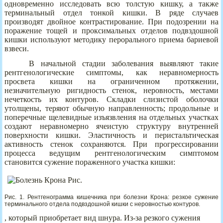
одновременно исследовать всю толстую кишку, а также
терминальный отдел тонкой кишки. В ряде случаев
производят двойное контрастирование. При подозрении на
поражение тощей и проксимальных отделов подвздошной
кишки используют методику перорального приема бариевой
взвеси.
В начальной стадии заболевания выявляют такие
рентгенологические симптомы, как неравномерность
просвета кишки на ограниченном протяжении,
незначительную ригидность стенок, неровность, местами
нечеткость их контуров. Складки слизистой оболочки
утолщены, теряют обычную направленность; продольные и
поперечные щелевидные изъязвления на отдельных участках
создают неравномерно ячеистую структуру внутренней
поверхности кишки. Эластичность и перистальтическая
активность стенок сохраняются. При прогрессировании
процесса ведущим рентгенологическим симптомом
становится сужение пораженного участка кишки:
Рис. 1. Рентгенограмма кишечника при болезни Крона: резкое сужение
терминального отдела подвздошной кишки с неровностью контуров.
, который приобретает вид шнура. Из-за резкого сужения