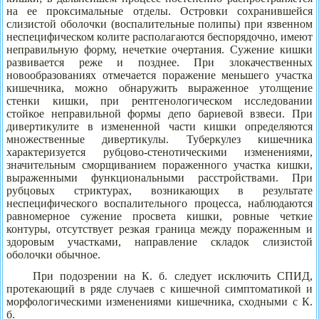
на ее проксимальные отделы. Островки сохранившейся
слизистой оболочки (воспалительные полипы) при язвенном
неспецифическом колите располагаются беспорядочно, имеют
неправильную форму, нечеткие очертания. Сужение кишки
развивается реже и позднее. При злокачественных
новообразованиях отмечается поражение меньшего участка
кишечника, можно обнаружить выраженное утолщение
стенки кишки, при рентгенологическом исследовании
стойкое неправильной формы депо бариевой взвеси. При
дивертикулите в измененной части кишки определяются
множественные дивертикулы. Туберкулез кишечника
характеризуется рубцово-стенотическими изменениями,
значительным сморщиванием пораженного участка кишки,
выраженными функциональными расстройствами. При
рубцовых стриктурах, возникающих в результате
неспецифического воспалительного процесса, наблюдаются
равномерное сужение просвета кишки, ровные четкие
контуры, отсутствует резкая граница между пораженным и
здоровым участками, направление складок слизистой
оболочки обычное.
При подозрении на К. б. следует исключить СПИД,
протекающий в ряде случаев с кишечной симптоматикой и
морфологическими изменениями кишечника, сходными с К.
б.