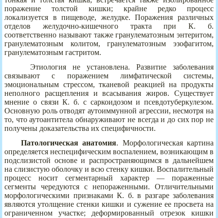
поражение толстой кишки; крайне редко процесс
локализуется в пищеводе, желудке. Поражения различных
отделов желудочно-кишечного тракта при К. б.
соответственно называют также гранулематозным энтеритом,
гранулематозным колитом, гранулематозным эзофагитом,
гранулематозным гастритом.
Этиология не установлена. Развитие заболевания
связывают с поражением лимфатической системы,
эмоциональным стрессом, тканевой реакцией на продукты
неполного расщепления и всасывания жиров. Существует
мнение о связи К. б. с саркоидозом и псевдотуберкулезом.
Основную роль отводят аутоиммунной агрессии, несмотря на
то, что аутоантитела обнаруживают не всегда и до сих пор не
получены доказательства их специфичности.
Патологическая анатомия
. Морфологическая картина
определяется неспецифическим воспалением, возникающим в
подслизистой основе и распространяющимся в дальнейшем
на слизистую оболочку и всю стенку кишки. Воспалительный
процесс носит сегментарный характер — пораженные
сегменты чередуются с непораженными. Отличительными
морфологическими признаками К. б. в разгаре заболевания
являются утолщение стенки кишки и сужение ее просвета на
ограниченном участке; деформированный отрезок кишки