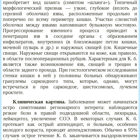
приобретает вид шланга (симптом «шланга»). Типичный
морфологический признак — узкие, глубокие (вплоть до
серозной оболочки) язвы, расположенные продольно и
поперечно по всему периметру кишки. Участки слизистой
оболочки между язвами напоминают булыжную мостовую.
Прогрессирование язвенного процесса приводит к
пенетрации язв в соседние органы с образованием
инфильтратов, внутренних (в близлежащие петли кишки,
мочевой пузырь и др.) и наружных свищей (см. Кишечные
свищи. Наружные свищи открываются на коже, как правило,
в области послеоперационных рубцов. Характерным для К. б.
является также возникновение язв, свищей и трещин в
области заднего прохода. При гистологическом исследовании
стенки
кишки в ней у половины больных обнаруживают
гранулемы саркоидного типа, которые, однако, могут
встречаться и при саркоидозе, шистосомозах, лучевом
проктите.
Клиническая картина
.
Заболевание может начинаться
остро симптомами регионарного энтерита: наблюдаются
резкие боли в правой подвздошной области, лихорадка,
лейкоцитоз, увеличение СОЭ. В некоторых случаях К. б.
протекает как острый аппендицит, и больным, особенно
молодого возраста, проводят аппендэктомию. Обычно в 95%
случаев острое течение К. б. заканчивается выздоровлением