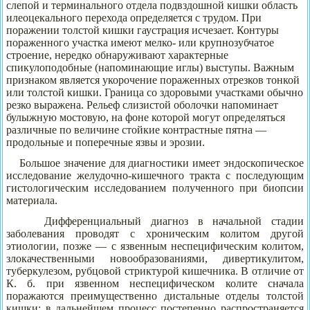
слепой и терминального отдела подвздошной кишки область
илеоцекального перехода определяется с трудом. При
поражении толстой кишки гаустрация исчезает. Контуры
пораженного участка имеют мелко- или крупнозубчатое
строение, нередко обнаруживают характерные
спикулоподобные (напоминающие иглы) выступы. Важным
признаком является укорочение пораженных отрезков тонкой
или толстой кишки. Граница со здоровыми участками обычно
резко выражена. Рельеф слизистой оболочки напоминает
булыжную мостовую, на фоне которой могут определяться
различные по величине стойкие контрастные пятна —
продольные и поперечные язвы и эрозии.
Большое значение для диагностики имеет эндоскопическое
исследование желудочно-кишечного тракта с последующим
гистологическим исследованием полученного при биопсии
материала.
Дифференциальный диагноз в начальной стадии
заболевания проводят с хроническим колитом другой
этиологии, позже — с язвенным неспецифическим колитом,
злокачественными новообразованиями, дивертикулитом,
туберкулезом, рубцовой стриктурой кишечника. В отличие от
К. б. при язвенном неспецифическом колите сначала
поражаются преимущественно дистальные отделы толстой
кишки; в дальнейшем процесс постепенно распространяется