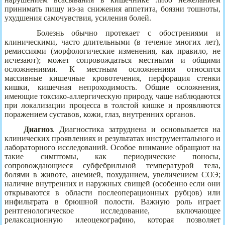
принимать пищу из-за снижения аппетита, боязни тошноты,
ухудшения самочувствия, усиления болей.
Болезнь обычно протекает с обострениями и
клиническими, часто длительными (в течение многих лет),
ремиссиями (морфологические изменения, как правило, не
исчезают); может сопровождаться местными и общими
осложнениями. К местным осложнениям относятся
массивные кишечные кровотечения, перфорация стенки
кишки, кишечная непроходимость. Общие осложнения,
имеющие токсико-аллергическую природу, чаще наблюдаются
при локализации процесса в толстой кишке и проявляются
поражением суставов, кожи, глаз, внутренних органов.
Диагноз
. Диагностика затруднена и основывается на
клинических проявлениях и результатах инструментального и
лабораторного исследований. Особое внимание обращают на
такие симптомы, как периодические поносы,
сопровождающиеся субфебрильной температурой тела,
болями в животе, анемией, похуданием, увеличением СОЭ;
наличие внутренних и наружных свищей (особенно если они
открываются в области послеоперационных рубцов) или
инфильтрата в брюшной полости. Важную роль играет
рентгенологическое исследование, включающее
релаксационную илеоцекографию, которая позволяет