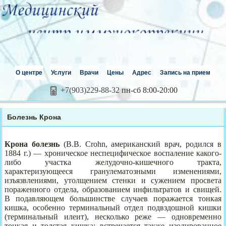
О центре
Услуги
Врачи
Цены
Адрес
Запись на прием
+7(903)229-88-32
пн-сб 8:00-20:00
Болезнь Крона
Кр
о
на бол
е
знь
(В.В. Crohn, американский врач, родился в
1884 г.) — хроническое неспецифическое воспаление какого-
либо участка желудочно-кишечного тракта,
характеризующееся гранулематозными изменениями,
изъязвлениями, утолщением стенки и сужением просвета
пораженного отдела, образованием инфильтратов и свищей.
В подавляющем большинстве случаев поражается тонкая
кишка, особенно терминальный отдел подвздошной кишки
(терминальный илеит), несколько реже — одновременно
тонкая и толстая кишка; встречается также изолированное