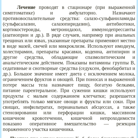
Лечение
проводят в стационаре (при выраженной
симптоматике) и амбулаторно. Назначают
противовоспалительные средства: салазо-сульфаниламиды
(сульфасалазин, салазопиридазин), антибиотики,
кортикостероиды, метронидазол, иммунодепрессанты
(азатиоприн и др.). В ряде случаев, например при анальных
трещинах или язвах, указанные препараты применяют местно
в виде мазей, свечей или микроклизм. Используют имодиум,
холестирамин, препараты красавки, кодеина, антипирин и
другие средства, обладающие спазмолитическим и
анальгетическим действием. Показаны витамины группы В,
седативные и снотворные средства (седуксен, фенобарбитал и
др.). Большое значение имеет диета с исключением молока,
ограничением фруктов и овощей. При поносах и выраженной
потере массы тела назначают пищу, богатую белками,
питание парентеральное. При сужении кишки используют
продукты с малым содержанием клетчатки; разрешается
употреблять только мягкие овощи и фрукты или соки. При
свищах, инфильтратах, перианальных абсцессах, а также
стенозировании или перфорации кишки, массивном
кишечном кровотечении, кишечной непроходимости
показано оперативное вмешательство — резекция
пораженного участка кишечника.