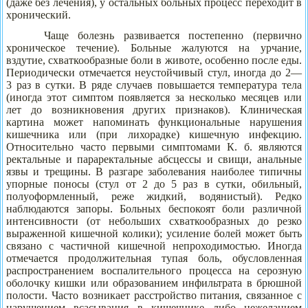
(даже без лечения), у остальных больных процесс переходит в
хронический.
Чаще болезнь развивается постепенно (первично
хроническое течение). Больные жалуются на урчание,
вздутие, схваткообразные боли в животе, особенно после еды.
Периодически отмечается неустойчивый стул, иногда до 2—
3 раз в сутки. В ряде случаев повышается температура тела
(иногда этот симптом появляется за несколько месяцев или
лет до возникновения других признаков). Клиническая
картина может напоминать функциональные нарушения
кишечника или (при лихорадке) кишечную инфекцию.
Относительно часто первыми симптомами К. б. являются
ректальные и параректальные абсцессы и свищи, анальные
язвы и трещины. В разгаре заболевания наиболее типичны
упорные поносы (стул от 2 до 5 раз в сутки, обильный,
полуоформленный, реже жидкий, водянистый). Редко
наблюдаются запоры. Больных беспокоят боли различной
интенсивности (от небольших схваткообразных до резко
выраженной кишечной колики); усиление болей может быть
связано с частичной кишечной непроходимостью. Иногда
отмечается продолжительная тупая боль, обусловленная
распространением воспалительного процесса на серозную
оболочку кишки или образованием инфильтрата в брюшной
полости. Часто возникает расстройство питания, связанное с
нарушением всасывания в кишечнике либо нежеланием