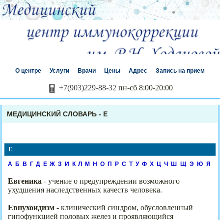
О центре
Услуги
Врачи
Цены
Адрес
Запись на прием
+7(903)229-88-32
пн-сб 8:00-20:00
МЕДИЦИНСКИЙ СЛОВАРЬ - Е
Е
А
Б
В
Г
Д
Е
Ж
З
И
К
Л
М
Н
О
П
Р
С
Т
У
Ф
Х
Ц
Ч
Ш
Щ
Э
Ю
Я
Евгеника
- учение о предупреждении возможного
ухудшения наследственных качеств человека.
Евнухоидизм
- клинический синдром, обусловленный
гипофункцией половых желез и проявляющийся