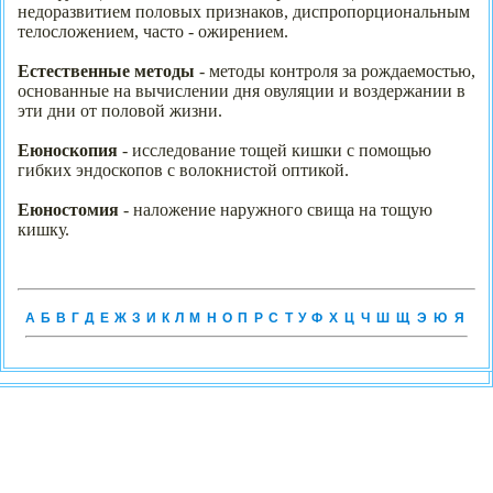
недоразвитием половых признаков, диспропорциональным
телосложением, часто - ожирением.
Естественные методы
- методы контроля за рождаемостью,
основанные на вычислении дня овуляции и воздержании в
эти дни от половой жизни.
Еюноскопия
- исследование тощей кишки с помощью
гибких эндоскопов с волокнистой оптикой.
Еюностомия
- наложение наружного свища на тощую
кишку.
А
Б
В
Г
Д
Е
Ж
З
И
К
Л
М
Н
О
П
Р
С
Т
У
Ф
Х
Ц
Ч
Ш
Щ
Э
Ю
Я