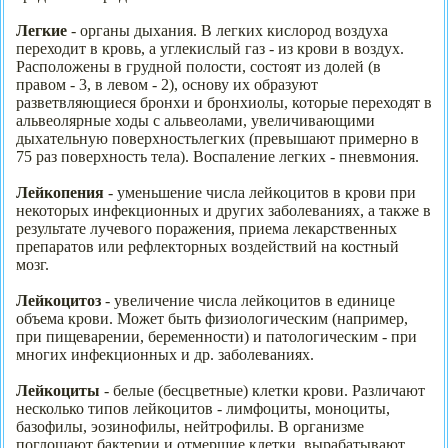
Легкие
- органы дыхания. В легких кислород воздуха
переходит в кровь, а углекислый газ - из крови в воздух.
Расположены в грудной полости, состоят из долей (в
правом - 3, в левом - 2), основу их образуют
разветвляющиеся бронхи и бронхиолы, которые переходят в
альвеолярные ходы с альвеолами, увеличивающими
дыхательную поверхностьлегких (превышают примерно в
75 раз поверхность тела). Воспаление легких - пневмония.
Лейкопения
- уменьшение числа лейкоцитов в крови при
некоторых инфекционных и других заболеваниях, а также в
результате лучевого поражения, приема лекарственных
препаратов или рефлекторных воздействий на костный
мозг.
Лейкоцитоз
- увеличение числа лейкоцитов в единице
объема крови. Может быть физиологическим (например,
при пищеварении, беременности) и патологическим - при
многих инфекционных и др. заболеваниях.
Лейкоциты
- белые (бесцветные) клетки крови. Различают
несколько типов лейкоцитов - лимфоциты, моноциты,
базофилы, эозинофилы, нейтрофилы. В организме
поглощают бактерии и отмершие клетки, вырабатывают