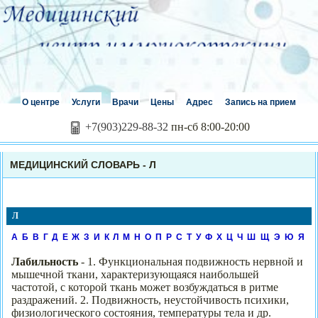
О центре
Услуги
Врачи
Цены
Адрес
Запись на прием
+7(903)229-88-32
пн-сб 8:00-20:00
МЕДИЦИНСКИЙ СЛОВАРЬ - Л
Л
А
Б
В
Г
Д
Е
Ж
З
И
К
Л
М
Н
О
П
Р
С
Т
У
Ф
Х
Ц
Ч
Ш
Щ
Э
Ю
Я
Лабильность
- 1. Функциональная подвижность нервной и
мышечной ткани, характеризующаяся наибольшей
частотой, с которой ткань может возбуждаться в ритме
раздражений. 2. Подвижность, неустойчивость психики,
физиологического состояния, температуры тела и др.