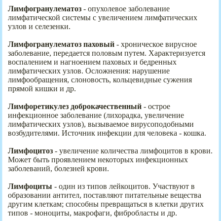
Лимфогранулематоз
- опухолевое заболевание
лимфатической системы с увеличением лимфатических
узлов и селезенки.
Лимфогранулематоз паховый
- хроническое вирусное
заболевание, передается половым путем. Характеризуется
воспалением и нагноением паховых и бедренных
лимфатических узлов. Осложнения: нарушение
лимфообращения, слоновость, кольцевидные сужения
прямой кишки и др.
Лимфоретикулез доброкачественный
- острое
инфекционное заболевание (лихорадка, увеличение
лимфатических узлов), вызываемое вирусоподобными
возбудителями. Источник инфекции для человека - кошка.
Лимфоцитоз
- увеличение количества лимфоцитов в крови.
Может быть проявлением некоторых инфекционных
заболеваний, болезней крови.
Лимфоциты
- один из типов лейкоцитов. Участвуют в
образовании антител, поставляют питательные вещества
другим клеткам; способны превращаться в клетки других
типов - моноциты, макрофаги, фибробласты и др.