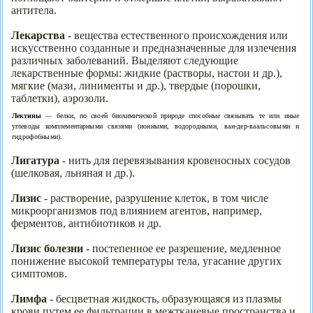
антитела.
Лекарства
- вещества естественного происхождения или
искусственно созданные и предназначенные для излечения
различных заболеваний. Выделяют следующие
лекарственные формы: жидкие (растворы, настои и др.),
мягкие (мази, линименты и др.), твердые (порошки,
таблетки), аэрозоли.
Лектины
—
белки, по своей биохимической природе способные связывать
те или иные
углеводы комплементарными связями (ионными, водород­
ными, ван-дер-ваальсовыми и
гидрофобными).
Лигатура
- нить для перевязывания кровеносных сосудов
(шелковая, льняная и др.).
Лизис
- растворение, разрушение клеток, в том числе
микроорганизмов под влиянием агентов, например,
ферментов, антибиотиков и др.
Лизис болезни
- постепенное ее разрешение, медленное
понижение высокой температуры тела, угасание других
симптомов.
Лимфа
- бесцветная жидкость, образующаяся из плазмы
крови путем ее фильтрации в межтканевые пространства и