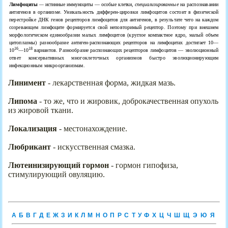
Лимфоциты
—
истинные иммуноциты — особые клетки,
специализирован­
ные
на распознавании
антигенов в организме. Уникальность дифферен-
цировки лимфоцитов состоит в физической
перестройке ДНК генов ре­
цепторов лимфоцитов для антигенов, в результате чего на каждом
созре­вающем лимфоците формируется свой неповторимый рецептор. Поэтому при внешнем
морфологическом единообразии малых лимфоцитов (круг­лое компактное ядро, малый объем
цитоплазмы) разнообразие антиген-
распознающих рецепторов на лимфоцитах достигает 10—
16
18
10
—10
ва­
риантов. Разнообразие распознающих рецепторов лимфоцитов — эволю­
ционный
ответ консервативных многоклеточных организмов быстро
эволюционирующим
инфекционным микроорганизмам.
Линимент
- лекарственная форма, жидкая мазь.
Липома
- то же, что и жировик, доброкачественная опухоль
из жировой ткани.
Локализация
- местонахождение.
Любрикант
- искусственная смазка.
Лютеинизирующий гормон
- гормон гипофиза,
стимулирующий овуляцию.
А
Б
В
Г
Д
Е
Ж
З
И
К
Л
М
Н
О
П
Р
С
Т
У
Ф
Х
Ц
Ч
Ш
Щ
Э
Ю
Я