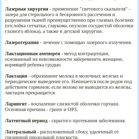
Лазерная хирургия
- применение "светового скальпеля" -
лазера для стерильного и бескровного рассечения и
разрушения тканей преимущественно при глазных болезнях
(отслойка сетчатки, глаукома, опухоли сосудистой оболочки
глазного яблока), а также в детской хирургии.
Лазеротерапия
- лечение с помощью лазерного излучения.
Лактационная аменорея
- метод контрацепции,
основанный на невозможности забеременеть женщине,
кормящей ребенка грудью.
Лактация
- образование молока в молочных железах и
периодическое выведение его. Начинается после родов под
действием гормонов; если молоко не выводится из железы,
лактация прекращается.
Ларингит
- воспаление слизистой оболочки гортани.
Основная причина - грипп и ОРЗ.
Латентный период
- скрытого протекания заболевания.
Латеральный
- расположенный сбоку, удаленный от
срединной продольной плоскости.