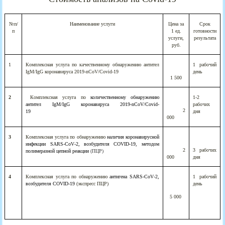
№п/
Наименование услуги
Цена за
Срок
п
1 ед.
готовности
услуги,
результата
руб.
1
Комплексная услуга по качественному
обнаружению антител
1 рабочий
IgM
/
IgG
коронавируса 2019-
nCoV
/
Covid
-19
день
1 500
2
Комплексная услуга по
количественному обнаружению
1-2
антител
IgM
/
IgG
коронавируса 2019-
nCoV
/
Covid
-
рабочих
2
19
дня
000
3
Комплексная услуга по обнаружению
наличия коронавирусной
инфекции
SARS
-
CoV
-2, возбудителя
COVID
-19, методом
2
3 рабочих
полимеразной цепной реакции
(ПЦР)
000
дня
4
Комплексная услуга
по обнаружению
антигена
SARS
-
CoV
-2,
1 рабочий
возбудителя
COVID
-19
(экспресс ПЦР)
день
5 000