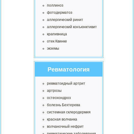
поллиноз
фотодерматоз
аллергический ринит
аллергический конъюнктивит
крапивница
отек Квинке
экземы
Ревматология
ревматоидный артрит
артрозы
остеохондроз
болезнь Бехтерева
системная склеродермия
красная волчанка
волчаночный нефрит
ревматические заболевания