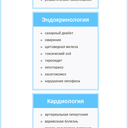
Эндокринология
сахарный диабет
ожирение
щитовидная железа
токсический зоб
тиреоидит
гипотериоз
хаситоксикоз
нарушение гипофиза
Кардиология
артериальная гипертония
варикозная болезнь