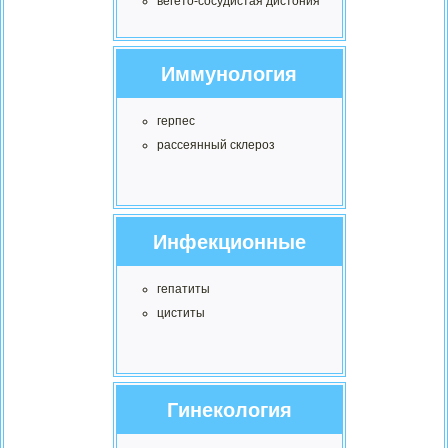
вегето-сосудистая дистония
Иммунология
герпес
рассеянный склероз
Инфекционные
гепатиты
циститы
Гинекология