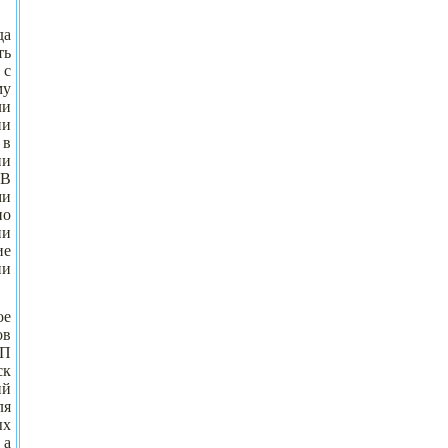
да
ть
 с
му
ли
ии
 в
ни
 В
ми
но
ии
ие
ии
ое
ов
ФП
ск
ий
ля
ых
 а