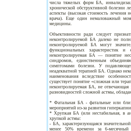
числа тяжелых форм БА, инвалидиза
хронической обструктивной болезни л
аспекты (высокая стоимость лечения 
врача). Еще один немаловажный мом
медицины.
Объективности ради следует признат
неконтролируемой БА далеко не полн
неконтролируемой БА могут значите
функциональных характеристик и о
неконтролируемая БА — понятие нео
синдромов, единственным объединя
симптомами болезни. У подавляющег
неадекватной терапией БА. Однако не
наименования вследствие особенно
существует понятие «сложная или терап
неконтролируемая БА, не отвечающая 
разновидностей сложной астмы, облада
* Фатальная БА - фатальные или бли
мероприятий из-за развития гиперкапни
* Хрупкая БА (или нестабильная, в анг
хрупкой астмы:
- БА, характеризующаяся значительно
менее 50% времени за 6-месячный