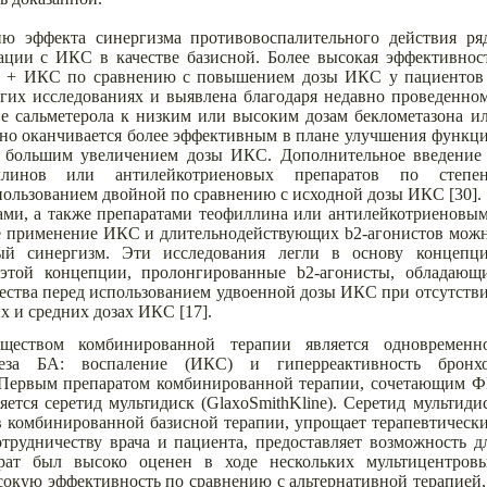
ю эффекта синергизма противовоспалительного действия ря
ции с ИКС в качестве базисной. Более высокая эффективнос
л + ИКС по сравнению с повышением дозы ИКС у пациентов
гих исследованиях и выявлена благодаря недавно проведенно
ние сальметерола к низким или высоким дозам беклометазона и
но оканчивается более эффективным в плане улучшения функц
 большим увеличением дозы ИКС. Дополнительное введение
ллинов или антилейкотриеновых препаратов по степе
пользованием двойной по сравнению с исходной дозы ИКС [30].
ми, а также препаратами теофиллина или антилейкотриеновы
е применение ИКС и длительнодействующих b2-агонистов мож
ный синергизм. Эти исследования легли в основу концепц
этой концепции, пролонгированные b2-агонисты, обладающ
ства перед использованием удвоенной дозы ИКС при отсутств
х и средних дозах ИКС [17].
еством комбинированной терапии является одновременн
неза БА: воспаление (ИКС) и гиперреактивность бронх
. Первым препаратом комбинированной терапии, сочетающим 
яется серетид мультидиск (GlaxoSmithKline). Серетид мультиди
в комбинированной базисной терапии, упрощает терапевтическ
трудничеству врача и пациента, предоставляет возможность д
рат был высоко оценен в ходе нескольких мультицентров
окую эффективность по сравнению с альтернативной терапией,