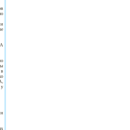
ов
шо
ни
ые
БА
но
мы
 в
ко
А,
 у
ин
ях