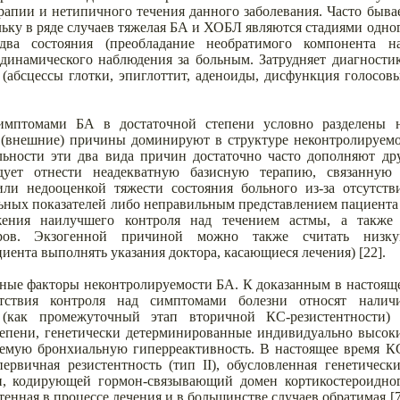
рапии и нетипичного течения данного заболевания. Часто быва
ьку в ряде случаев тяжелая БА и ХОБЛ являются стадиями одно
два состояния (преобладание необратимого компонента н
инамического наблюдения за больным. Затрудняет диагности
(абсцессы глотки, эпиглоттит, аденоиды, дисфункция голосов
имптомами БА в достаточной степени условно разделены 
 (внешние) причины доминируют в структуре неконтролируем
льности эти два вида причин достаточно часто дополняют др
дует отнести неадекватную базисную терапию, связанную
ли недооценкой тяжести состояния больного из-за отсутств
ных показателей либо неправильным представлением пациента
жения наилучшего контроля над течением астмы, а также
еров. Экзогенной причиной можно также считать низк
иента выполнять указания доктора, касающиеся лечения) [22].
нные факторы неконтролируемости БА. К доказанным в настоящ
тствия контроля над симптомами болезни относят налич
(как промежуточный этап вторичной КС-резистентности)
степени, генетически детерминированные индивидуально высок
яемую бронхиальную гиперреактивность. В настоящее время К
первичная резистентность (тип II), обусловленная генетическ
ти, кодирующей гормон-связывающий домен кортикостероидно
етенная в процессе лечения и в большинстве случаев обратимая [7