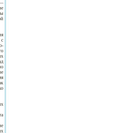
 —
ие
ты
ой
ия
 с
о-
то
ых
ад
но
ые
мя
ак
ко
ых
та
не
ых