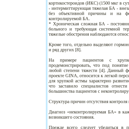
кортикостероидов (ИКС) (1500 мкг в сут
- интермиттирующая тяжелая БА - внез
без объективной причины и на фо
контролируемой БА.
* Хроническая сложная БА - постоянн
больного и требующая системной те
тяжелые обострения наблюдаются относ
Кроме того, отдельно выделяют гормо
и ряд других [8].
На примере пациентов с хрупко
продемонстрировать, что под поняти
любой степени тяжести [4]. Данный 
проекте GINA, относится к легкой перс
для хрупкой астмы характерно развити
что заставило специалистов отнести
большинства пациентов с неконтролируе
Структура причин отсутствия контроля
Диагноз «неконтролируемая БА» в каж
возникшего состояния.
Прежде всего следует убедиться в п