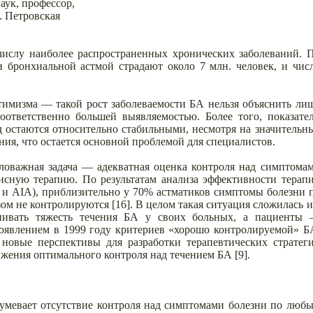
аук, профессор,
. Петровская
 числу наиболее распространенных хронических заболеваний. 
и бронхиальной астмой страдают около 7 млн. человек, и чис
тимизма — такой рост заболеваемости БА нельзя объяснить ли
оответственно большей выявляемостью. Более того, показате
д остаются относительно стабильными, несмотря на значительн
ния, что остается основной проблемой для специалистов.
аловажная задача — адекватная оценка контроля над симптома
исную терапию. По результатам анализа эффективности терап
 AIА), приблизительно у 70% астматиков симптомы болезни 
 не контролируются [16]. В целом такая ситуация сложилась и
енивать тяжесть течения БА у своих больных, а пациенты
появлением в 1999 году критериев «хорошо контролируемой» Б
новые перспективы для разработки терапевтических стратег
ижения оптимального контроля над течением БА [9].
умевает отсутствие контроля над симптомами болезни по люб