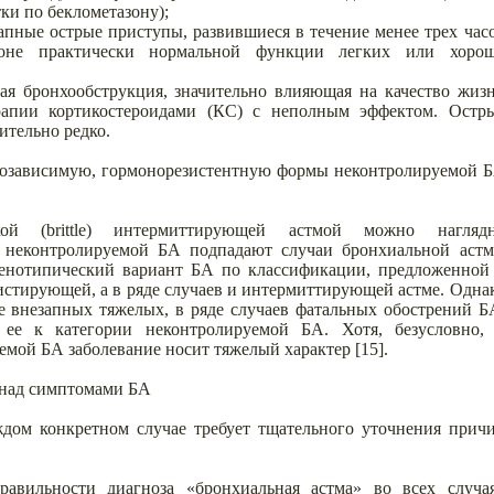
ки по беклометазону);
апные острые приступы, развившиеся в течение менее трех час
не практически нормальной функции легких или хоро
ая бронхообструкция, значительно влияющая на качество жиз
рапии кортикостероидами (КС) с неполным эффектом. Остр
ительно редко.
нозависимую, гормонорезистентную формы неконтролируемой 
й (brittle) интермиттирующей астмой можно нагляд
е неконтролируемой БА подпадают случаи бронхиальной аст
фенотипический вариант БА по классификации, предложенной
истирующей, а в ряде случаев и интермиттирующей астме. Одна
е внезапных тяжелых, в ряде случаев фатальных обострений Б
 ее к категории неконтролируемой БА. Хотя, безусловно,
мой БА заболевание носит тяжелый характер [15].
 над симптомами БА
дом конкретном случае требует тщательного уточнения прич
равильности диагноза «бронхиальная астма» во всех случа