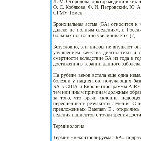
Л. М. Огородова, доктор медицинских н
О. С. Кобякова, Ф. И. Петровский, Ю. А
СГМУ, Томск
Бронхиальная астма (БА) относится к
далеко не полным сведениям, в Росси
больных постоянно увеличивается [2].
Безусловно, эти цифры не внушают оп
улучшением качества диагностики и с
смертности вследствие БА из года в го
достижения в терапии данного заболева
На рубеже веков встала еще одна нем
болезни у пациентов, получающих баз
БА в США и Европе (программы AIRE и
тем или иным причинам должным образом
за того, что врачи склонны недооц
переоценивать результаты лечения. С 
предложенных Bateman E., открылись 
ведения пациентов с точки зрения дост
Терминология
Термин «неконтролируемая БА» подраз