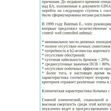
причинам. До недавнего времени спец
над БА, изложенные в документе GINA 
перейти на следующую ступень с соо
были сформулированы весьма расплывча
В 1999 году Bateman E., член руководя
впервые предложил количественные х
control: well controlled asthma):
* минимальное число дневных эпизодов 
* полное отсутствие ночных симптомов 
* потребность в b2-агонистах короткого
* отсутствие обострений;
* суточная лабильность бронхов < 20%;
* среднесуточные значения ПСВ > 80%;
* отсутствие побочных эффектов от пр
* Более того, в настоящее время в
характеристика соответствует второму
критериев отражает различные этапы в 
Клиническая характеристика больных с
Главной клинической, социальной и 
высокая смертность среди этой категор
неуклонно ведет к прогрессированию 