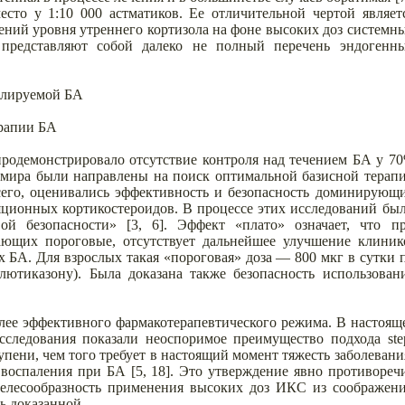
есто у 1:10 000 астматиков. Ее отличительной чертой являет
ений уровня утреннего кортизола на фоне высоких доз системн
представляют собой далеко не полный перечень эндогенн
олируемой БА
ерапии БА
продемонстрировало отсутствие контроля над течением БА у 7
о мира были направлены на поиск оптимальной базисной терап
всего, оценивались эффективность и безопасность доминирующ
яционных кортикостероидов. В процессе этих исследований бы
й безопасности» [3, 6]. Эффект «плато» означает, что п
ющих пороговые, отсутствует дальнейшее улучшение клиник
 БА. Для взрослых такая «пороговая» доза — 800 мкг в сутки 
лютиказону). Была доказана также безопасность использован
ее эффективного фармакотерапевтического режима. В настоящ
следования показали неоспоримое преимущество подхода ste
упени, чем того требует в настоящий момент тяжесть заболевани
воспаления при БА [5, 18]. Это утверждение явно противореч
целесообразность применения высоких доз ИКС из соображен
ь доказанной.