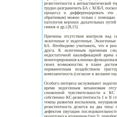
резистентности к антиастматической те
трудно разграничить БА с ХОБЛ, поскол
процесса и дифференцировать эти 
обратимым) можно только с помощью д
патология верхних дыхательных путей 
связок и др.) [8,15].
Причины отсутствия контроля над с
экзогенные и эндогенные. Экзогенные
БА. Необходимо учитывать, что в реа
друга. К экзогенным причинам сле
недостаточной квалификацией врача и
мониторирования клинико-функциональ
своих возможностях в плане дости
перманентным воздействием тригг
комплаентность (согласие и желание пац
Особого интереса заслуживают эндоге
время эндогенным механизмам отсу
сниженной чувствительности к КС 
собственно КС-резистентность I и II 
темпы развития воспаления, неуправл
резистентность делится на два типа: 
дефектом (мутация последовательнос
рецептора) и вторичная (тип I), приобр