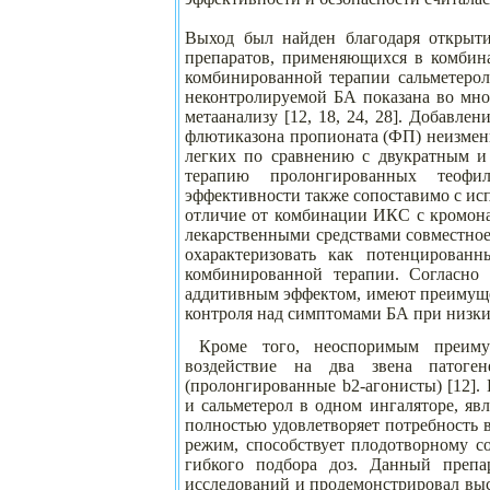
Выход был найден благодаря открыти
препаратов, применяющихся в комбина
комбинированной терапии сальметеро
неконтролируемой БА показана во мно
метаанализу [12, 18, 24, 28]. Добавле
флютиказона пропионата (ФП) неизмен
легких по сравнению с двукратным и
терапию пролонгированных теофи
эффективности также сопоставимо с ис
отличие от комбинации ИКС с кромона
лекарственными средствами совместно
охарактеризовать как потенцирован
комбинированной терапии. Согласно 
аддитивным эффектом, имеют преимуще
контроля над симптомами БА при низки
Кроме того, неоспоримым преимущ
воздействие на два звена патоге
(пролонгированные b2-агонисты) [12]
и сальметерол в одном ингаляторе, явл
полностью удовлетворяет потребность 
режим, способствует плодотворному со
гибкого подбора доз. Данный препа
исследований и продемонстрировал выс