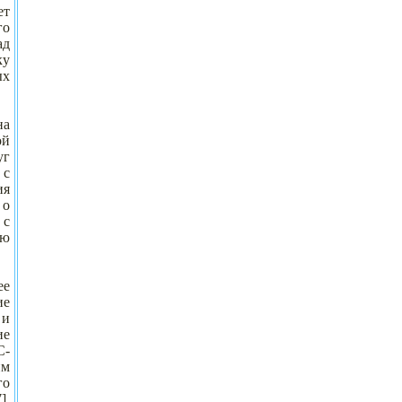
ет
го
ад
ку
ых
на
ой
уг
 с
ия
 о
 с
ую
ее
ие
 и
ие
С-
им
го
].