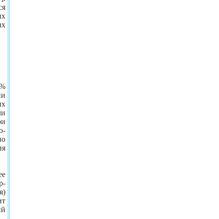
ся
ых
ых
0%
ии
их
ли
ри
о-
по
ия
ее
p-
я)
ит
ий