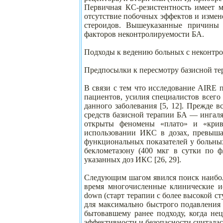
Первичная КС-резистентность имеет м
отсутствие побочных эффектов и измен
стероидов. Вышеуказанные причины 
факторов неконтролируемости БА.
Подходы к ведению больных с неконтр
Предпосылки к пересмотру базисной т
В связи с тем что исследование AIRE 
пациентов, усилия специалистов всег
данного заболевания [5, 12]. Прежде 
средств базисной терапии БА — ингал
открыты феномены «плато» и «криво
использовании ИКС в дозах, превыша
функциональных показателей у больных
беклометазону (400 мкг в сутки по ф
указанных доз ИКС [26, 29].
Следующим шагом явился поиск наибол
время многочисленные клинические ис
down (старт терапии с более высокой ст
для максимально быстрого подавления 
бытовавшему ранее подходу, когда не
эффективности и безопасности считалас