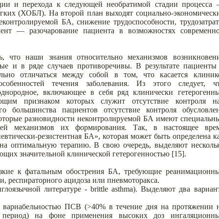
ции и перехода к следующей необратимой стадии процесса
егких (ХОБЛ). На второй план выходят социально-экономическ
неконтролируемой БА, снижение трудоспособности, трудозатра
ент — разочарование пациента в возможностях современн
ь, что наши знания относительно механизмов возникновен
ые и в ряде случаев противоречивы. В результате пациенты
льно отличаться между собой в том, что касается клиник
собенностей течения заболевания. Из этого следует, ч
днородное, включающее в себя ряд клинически гетерогенн
ющим признаком которых служит отсутствие контроля н
о большинства пациентов отсутствие контроля обусловле
которые разновидности неконтролируемой БА имеют специальн
стей механизмов их формирования. Так, в настоящее вре
евтически-резистентная БА», которая может быть определена к
на оптимальную терапию. В свою очередь, выделяют несколь
ющих значительной клинической гетерогенностью [15].
зкие к фатальным обострения БА, требующие реанимационн
и, респираторного ацидоза или пневмоторакса.
лоязычной литературе - brittle asthma). Выделяют два вариан
й вариабельностью ПСВ (>40% в течение дня на протяжении 
 период) на фоне применения высоких доз ингаляционн