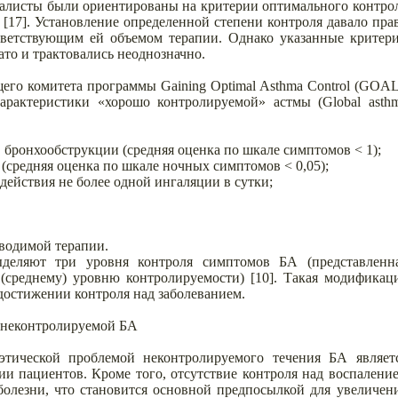
иалисты были ориентированы на критерии оптимального контро
[17]. Установление определенной степени контроля давало пра
тветствующим ей объемом терапии. Однако указанные критер
то и трактовались неоднозначно.
щего комитета программы Gaining Optimal Asthma Control (GOAL
арактеристики «хорошо контролируемой» астмы (Global asth
бронхообструкции (средняя оценка по шкале симптомов < 1);
(средняя оценка по шкале ночных симптомов < 0,05);
 действия не более одной ингаляции в сутки;
оводимой терапии.
ыделяют три уровня контроля симптомов БА (представленн
 (среднему) уровню контролируемости) [10]. Такая модификац
достижении контроля над заболеванием.
 неконтролируемой БА
этической проблемой неконтролируемого течения БА являет
ии пациентов. Кроме того, отсутствие контроля над воспалени
болезни, что становится основной предпосылкой для увеличен