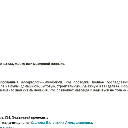
рчатках, маске или марлевой повязке.
ированные аллергологи-иммунологи. Мы проводим полное обследовани
сле на пыль (домашнюю, бытовую, строительную, бумажную и так далее). Пос
каментозная схема лечения, что позволяет навсегда избавиться не только 
. Р.Н. Ходановой проводят:
ерголога-иммунолог
;
Удалова Валентина Александровна
;
ратович