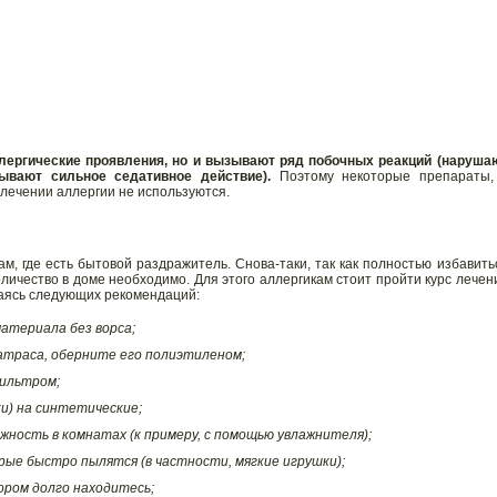
лергические проявления, но и вызывают ряд побочных реакций (наруша
ывают сильное седативное действие).
Поэтому некоторые препараты,
 лечении аллергии не используются.
м, где есть бытовой раздражитель. Снова-таки, так как полностью избавить
личество в доме необходимо. Для этого аллергикам стоит пройти курс лечен
ваясь следующих рекомендаций:
атериала без ворса;
атраса, оберните его полиэтиленом;
фильтром;
и) на синтетические;
ность в комнатах (к примеру, с помощью увлажнителя);
ые быстро пылятся (в частности, мягкие игрушки);
ром долго находитесь;