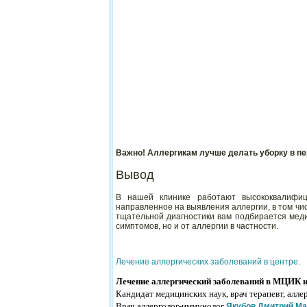
Важно! Аллергикам лучше делать уборку в пе
Вывод
В нашей клинике работают высококвалифиц
направленное на выявления аллергии, в том чи
тщательной диагностики вам подбирается меди
симптомов, но и от аллергии в частности.
Лечение аллергических заболеваний в центре.
Лечение аллергический заболеваний в МЦИК им
Кандидат медицинских наук, врач терапевт, алл
Врач аллерголог-иммунолог
Якубов Дмитрий Ма