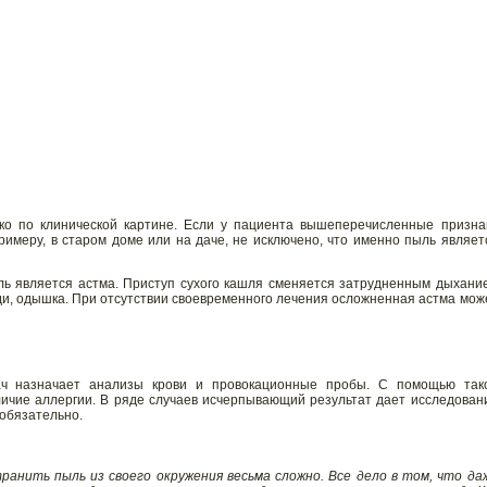
ко по клинической картине. Если у пациента вышеперечисленные призна
римеру, в старом доме или на даче, не исключено, что именно пыль являет
ь является астма. Приступ сухого кашля сменяется затрудненным дыхани
уди, одышка. При отсутствии своевременного лечения осложненная астма мож
ач назначает анализы крови и провокационные пробы. С помощью так
личие аллергии. В ряде случаев исчерпывающий результат дает исследован
 обязательно.
анить пыль из своего окружения весьма сложно. Все дело в том, что да