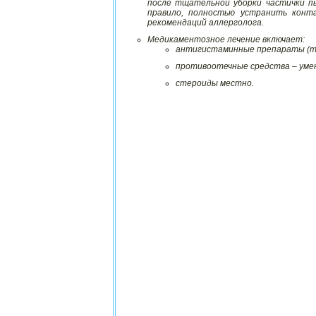
после тщательной уборки частички пы
правило, полностью устранить конт
рекомендаций аллерголога.
Медикаментозное лечение включает:
антигистаминные препараты (та
противоотечные средства – умен
стероиды местно.