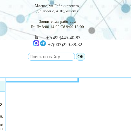
Москва, ул. Габричевского,
д.5, корп.2, м. Щукинская
Звоните, мы работаем
Пн-Пт 8:00-14:00 Сб 9:00-13:00
+7(499)445-40-83
+7(903)229-88-32
?
я.
ый
ят