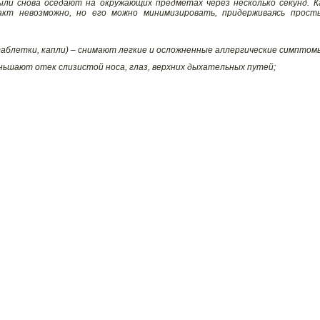
ли снова оседают на окружающих предметах через несколько секунд. К
акт невозможно, но его можно минимизировать, придерживаясь прост
блетки, капли) – снимают легкие и осложненные аллергические симптом
ьшают отек слизистой носа, глаз, верхних дыхательных путей;