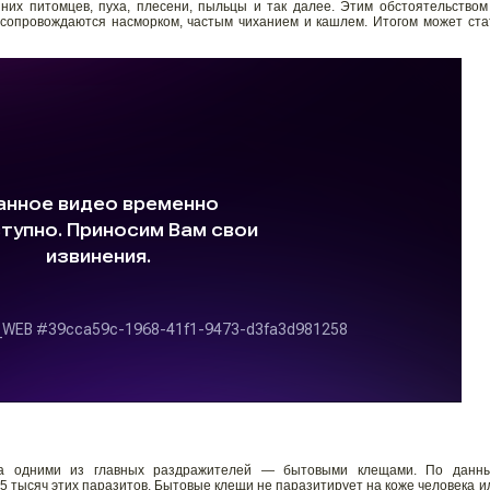
их питомцев, пуха, плесени, пыльцы и так далее. Этим обстоятельством
 сопровождаются насморком, частым чиханием и кашлем. Итогом может ста
а одними из главных раздражителей — бытовыми клещами. По данн
5 тысяч этих паразитов. Бытовые клещи не паразитирует на коже человека и