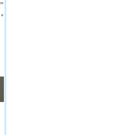
ти
 и