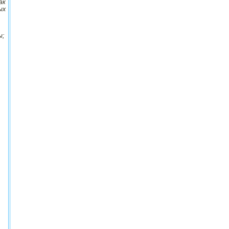
ак
ых
ы;