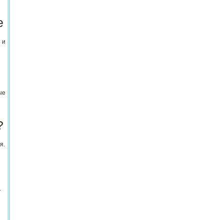
е
 и
ые
?
я.
.