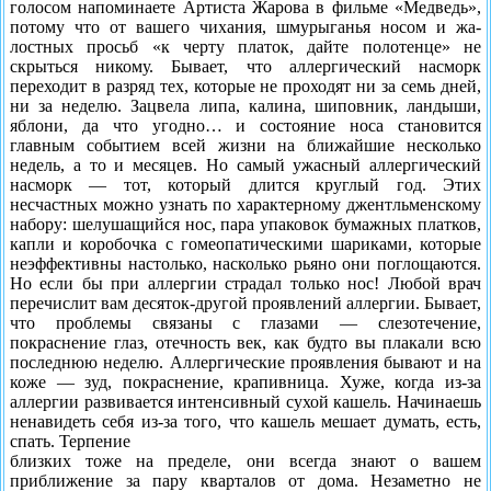
голосом напоминаете Артиста Жарова в фильме «Медведь»,
по­тому что от вашего чихания, шмурыганья носом и жа­
лостных просьб «к черту платок, дайте полотенце» не
скрыться никому. Бывает, что аллергический насморк
переходит в разряд тех, которые не проходят ни за семь дней,
ни за неделю. Зацвела липа, калина, шиповник, ландыши,
яблони, да что угодно… и состояние носа становится
главным событием всей жизни на ближай­шие несколько
недель, а то и месяцев. Но самый ужас­ный аллергический
насморк — тот, который длится круглый год. Этих
несчастных можно узнать по харак­терному джентльменскому
набору: шелушащийся нос, пара упаковок бумажных платков,
капли и коробочка с гомеопатическими шариками, которые
неэффективны настолько, насколько рьяно они поглощаются.
Но если бы при аллергии страдал только нос! Любой врач
пере­числит вам десяток-другой проявлений аллергии. Бы­вает,
что проблемы связаны с глазами — слезотечение,
покраснение глаз, отечность век, как будто вы плакали всю
последнюю неделю. Аллергические проявления бывают и на
коже — зуд, покраснение, крапивница. Хуже, когда из-за
аллергии развивается интенсив­ный сухой кашель. Начинаешь
ненавидеть себя из-за того, что кашель мешает думать, есть,
спать. Терпение
близких тоже на пре­деле, они всегда знают о вашем
приближение за пару кварталов от дома. Незаметно не