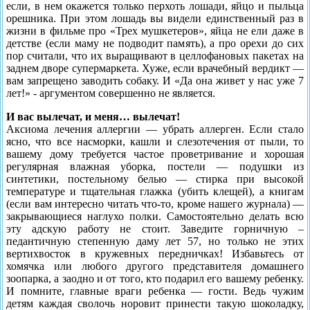
если, в нем окажется только перхоть лошади, яйцо и пыльца
орешника. При этом лошадь вы видели единственный раз в
жизни в фильме про «Трех мушкетеров», яйца не ели даже в
детстве (если маму не подводит память), а про орехи до сих
пор считали, что их выращивают в целлофановых пакетах на
заднем дворе супермарке­та. Хуже, если врачебный вердикт —
вам запрещено заводить собаку. И «Да она живет у нас уже 7
лет!» - аргументом совершенно не является.
И вас вылечат, и меня… вылечат!
Аксиома лечения аллергии — убрать аллерген. Если стало
ясно, что все насморки, кашли и сле­зотечения от пыли, то
вашему дому требуется час­тое проветривание и хорошая
регулярная влаж­ная уборка, постели — подушки из
синтетики, постельному белью — стирка при высокой
темпера­туре и тщательная глажка (убить клещей), а книгам
(если вам интересно читать что-то, кроме нашего журнала) —
закрывающиеся наглухо полки. Самосто­ятельно делать всю
эту адскую работу не стоит. За­ведите горничную –
педантичную степенную даму лет 57, но только не этих
вертихвосток в кружевных передничках! Избавьтесь от
хомячка или любого дру­гого представителя домашнего
зоопарка, а заодно и от того, кто подарил его вашему ребенку.
И помните, главные враги ребенка — гости. Ведь чужим
детям каждая сволочь норовит принести такую шоколадку,