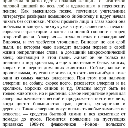
привлекла опрятно одетая пожилая женщина с ги­гантской
лиловой шишкой во весь лоб и вдавленным в
переносицу
пенсне. Как выяснилось позже, почтенная учительница
литературы разбирала домашнюю библи­отеку и вдруг начала
чихать без остановки. Чтобы про­мыть лицо и глаза водой она
побежала в ванную, чихнув уже в пути, словесник - педагог
сорвался с траектории и влетел на полной скорости в торец
открытой двери. Аллергия — штука опасная и неожиданная!
Впрочем, и тут требуется уточнение. Виноват, не сам слой
пыли, на котором чадо выводит пальцем первые в своей
жизни неприличные слова, а домашний микроскопический
клещ, обитающей в этой пыли. Живет он не только на
пианино и под кроватью, а еще в постельном белье, книгах,
коврах и в шерсти домашних животных. Соба­ки, кошки и
прочие «мама, ну если не хомячка, то хоть кого-нибудь» тоже
одни из самых частых аллергенов. При этом при наличии
аллергии на собаку, скорее все­го, разовьется аллергия и на
кроликов, морских свинок и т.д. Опасны могут быть не
только животные, но и рас­тения. Самое неприятное время для
аллергика начина­ется весной и продолжается почти все лето,
когда цве­тет большинство трав, цветов, кустарников и
деревьев. Также аллергию могут вызывать любые химические
вещества — средства бытовой химии и вся косметика: от
помады до духов. Помнится, появление на пустую­щих
прилавках 1989-го флакончиков «Poison» поль­ского