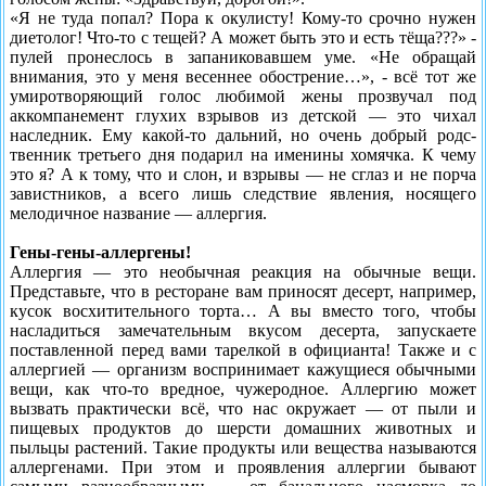
«Я не туда попал? Пора к окулисту! Кому-то срочно нужен
диетолог! Что-то с тещей? А может быть это и есть тёща???» -
пулей про­неслось в запаниковавшем уме. «Не обращай
внимания, это у меня весеннее обострение…», - всё тот же
умиротворяющий голос любимой жены прозвучал под
аккомпанемент глухих взрывов из детской — это чихал
наследник. Ему какой-то дальний, но очень добрый родс­
твенник третьего дня подарил на именины хомячка. К чему
это я? А к тому, что и слон, и взрывы — не сглаз и не порча
завистников, а всего лишь следствие явления, носящего
мелодичное название — аллергия.
Гены-гены-аллергены!
Аллергия — это необычная реакция на обычные вещи.
Представьте, что в ресторане вам приносят десерт, на­пример,
кусок восхитительного торта… А вы вместо того, чтобы
насладиться замечательным вкусом де­серта, запускаете
поставленной перед вами тарелкой в официанта! Также и с
аллергией — организм вос­принимает кажущиеся обычными
вещи, как что-то вредное, чужеродное. Аллергию может
вызвать прак­тически всё, что нас окружает — от пыли и
пищевых продуктов до шерсти домашних животных и
пыльцы растений. Такие продукты или вещества называются
аллергенами. При этом и проявления аллергии быва­ют