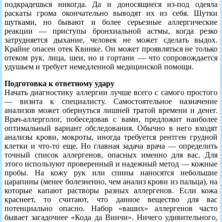
подкрадешься никог­да. Да и доносящиеся из-под одеяла
раскаты грома окончательно выводят их из себя. Шутки
шутками, но бывают и более серь­езные аллергические
реакции — приступы бронхиальной астмы, когда резко
затрудня­ется дыхание, чело­век не может сделать выдох.
Крайне опасен отек Квинке. Он может проявляться не только
отеком рук, лица, шеи, но и гортани — что сопровож­дается
удушьем и требует немедленной медицинской помощи.
Подготовка к ответному удару
Начать диагностику аллергии лучше всего с самого простого
— визита к специалисту. Самостоятельное назначение
анализов может обернуться лишней тра­той времени и денег.
Врач-аллерголог, побеседовав с вами, предложит наиболее
оптимальный вариант обследования. Обычно в него входят
анализы крови, мокроты, иногда требуется рентген грудной
клетки и что-то еще. Но главная задача врача — определить
точный список аллергенов, опасных именно для вас. Для
этого используют проверенный и надежный метод — кожные
пробы. На кожу рук или спины нано­сятся небольшие
царапины (менее болезненно, чем анализ крови из пальца), на
которые капают растворы разных аллергенов. Если кожа
краснеет, то считают, что данное вещество для вас
потенциально опасно. Набор «ваших» аллергенов часто
бывает загадоч­нее «Кода да Винчи». Ничего удивительного,