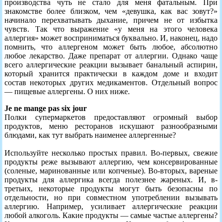
производства чуть не стало для меня фатальным. При
знакомстве более близком, чем «девушка, как вас зовут?»
начинало перехватывать дыхание, причем не от избытка
чувств. Так что выражение «у меня на этого человека
аллергия» может восприниматься буквально. И, наконец, надо
помнить, что аллергеном может быть любое, абсолютно
любое лекарство. Даже препарат от аллергии. Однако чаще
всего аллергические реак­ции вызывает банальный аспирин,
который хранится практически в каждом доме и входит
состав некоторых других медикаментов. Отдельный вопрос
— пищевые аллергены. О них ниже.
Je ne mange pas six jour
Полки супермаркетов предоставляют огромный выбор
продуктов, меню ресторанов искушают разнообразны­ми
блюдами, как тут выбрать наименее аллергенные?
Используйте несколько простых правил. Во-первых, свежие
продукты реже вызывают аллергию, чем кон­сервированные
(соленые, маринованные или копче­ные). Во-вторых, вареные
продукты для аллергика всегда полезнее жареных. И, в-
третьих, некоторые продукты могут быть безопасны по
отдельности, но при совместном употреблении вызывать
аллергию. Например, усиливает аллергические реакции
любой алкоголь. Какие продукты — самые частые аллергены?