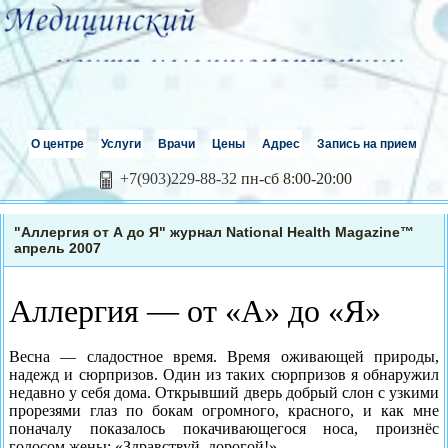
О центре
Услуги
Врачи
Цены
Адрес
Запись на прием
+7(903)229-88-32
пн-сб 8:00-20:00
"Аллергия от А до Я" журнал National Health Magazine™
апрель 2007
Аллергия — от «А» до «Я»
Весна — сладостное время. Время оживаю­щей природы,
надежд и сюрпризов. Один из таких сюрпризов я обнаружил
недавно у себя дома. Открывший дверь добрый слон с узкими
прорезями глаз по бокам огромного, красного, и как мне
поначалу показалось покачивающегося носа, произнёс
голосом жены: «Здравствуй, дорогой!».