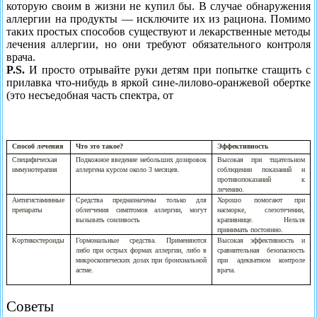
которую своим в жизни не купил бы. В случае обна­ружения
аллергии на продукты — исключите их из рациона. Помимо
таких простых способов существу­ют и лекарственные методы
лечения аллергии, но они требуют обязательного контроля
врача.
P.S.
И просто отрывайте руки детям при попытке стащить с
прилавка что-нибудь в яркой сине-лилово-оранжевой обертке
(это несъедобная часть спектра, от
Способ лечения
Что это такое?
Эффективность
Специфическая
Подкожное введение небольших дозировок
Высокая при тщательном
иммунотерапия
аллергена курсом около 3 месяцев.
соблюдении показаний и
противопоказаний к
лечению.
Антигистаминные
Средства предназначены только для
Хорошо помогают при
препараты
облегчения симптомов аллергии, могут
насморке, слезотечении,
вызывать сонливость
крапивнице. Нельзя
принимать постоянно.
Кортикостероиды
Гормональные средства. Приме­няются
Высокая эффективность и
либо при острых формах аллергии, либо в
сравнительная безопасность
микроскопических дозах при бронхиальной
при адекватном контроле
астме.
врача.
Советы