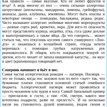
Как правило — самые вкусные. Кто не любит фруктов и
ягод? А ведь многие из них — очень сильные аллер­гены:
цитрусовые (апельсины, мандарины, лимоны, грейпфруты),
ананасы, дыни, клубника, земляника. Могут быть опасны и
некоторые овощи — помидоры, баклажаны, редька, редис.
Часто вызывают аллергию любимые многими морепродукты
— разные сорта рыб, креветки, икра. Для кого-то опасность
могут представ­лять курица, индейка, утка, гусь (даже дохлые
и выпот­рошенные), а также яйца. Да что говорить… может
статься так, что откусишь ку­сочек самого гламурного «Лин­
дта» и окажешься в волшеб­ной стране, откуда нехотя
вернешься с помощью грубых натруженных рук
реаниматолога. В общем, кто-то пок­рывается чешуей от
орехов, кто-то чихает от запаха квашенной капус­ты... на вкус
и цвет (крапивницы) то­варищей нет.
Соперник начинает и бьёт в нос.
Самая частая аллергическая реакция — насморк. Насморк —
это не только, когда нос заложен или из него «льет» так, что
бумажные платки становятся ос­новной статьей семейного
бюджета. Аллергический насморк может проявляться и
просто чиханием или зудом в носу. Самый банальный пример
— пригласили в гости, а там: «Ой, смотри, какого мне
котеночка по­дарили, разве не прелесть?». И на несколько
часов вы становитесь душой компании, видом своим и