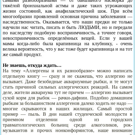
самыми разнообразными — от банального насмор­ка до
тяжёлой бронхиальной астмы и даже таких уг­рожающих
жизни состояний, как анафилактический шок. При всём
многообразии проявлений основная причина заболевания —
наследственность. Оказыва­ется, что наши предки не только
научили нас читать, писать и быть ЛЮДЬМИ, но и передали
по наследству подобную восприимчивость, а точнее говоря,
невос­приимчивость определённых вещей. Если у вашей
мамы когда-либо была крапивница на клубнику, - очень
велика вероятность, что у вас тоже будет кра­пивница и на тот
же самый продукт.
Не знаешь, откуда ждать…
На тему «Аллергены и их разнообразие» можно на­писать
отдельную книгу — сразу и не скажешь, что ал­лергию не
вызывает. Даже безобидные аквариумные рыбки, и те могут
стать причиной сильных аллерги­ческих реакций. На самом
деле, жители аквариума тут не причем — аллергию вызывает
сухой корм для рыбок — рачки-дафнии. Подобно домашним
рыб­кам за большинством аллергенов далеко ходить не надо —
многие скрываются в наших жилищах. Самый простой
пример — пыль. В дни нашей студенческой молодости в
приемном отделении одной из городских
травматологических больниц среди алкоголиков, рок-
музыкантов и прочих нонконформистов, наше внима­ние