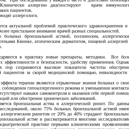
Клинически аллергию диагностируют
врачи иммунолог
таких пациентов.
водят аллергологи.
ются актуальной проблемой практического здравоохранения и
более пристальное внимание врачей разных специальностей.
 больных бронхиальной астмой, поллинозом, аллергическ
теками Квинке, атопическим дерматитом, пищевой аллергией
.
едряются в практику новые препараты, методики.
Все бол
х эффективности и безопасности, удобству применения. Однак
х пор сохраняются высокие показатели частоты обострен
ий пациентов за скорой медицинской помощью, инвалидности
 эффекта терапии являются отрывочные знания больных о сво
, соблюдении гипоаллергенного режима и уменьшении контакта
тсутствуют навыки самоконтроля и оказания себе первой помо
акций или обострении хронических заболеваний.
ляется бронхиальная астма и аллергический ринит. По данн
исследований, около 75% больных бронхиальной астмой име
х аллергическим ринитом от 20% до 40% страдают бронхиальн
бронхиальной астме и рассматривается многими исследователя
 педиатрической практике первыми клиническими проявлениям