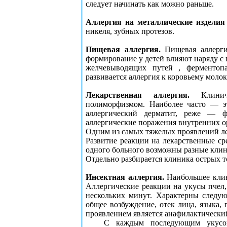
следует начинать как можно раньше.
Аллергия на металлические изделия
никеля, зубных протезов.
Пищевая аллергия.
Пищевая аллерги
формирование у детей влияют наряду с
желчевыводящих путей , ферментопа
развивается аллергия к коровьему молок
Лекарственная аллергия.
Клини
полиморфизмом. Наиболее часто — эт
аллергический дерматит, реже — ф
аллергические поражения внутренних о
Одним из самых тяжелых проявлений ле
Развитие реакции на лекарственные сре
одного больного возможны разные клин
Отдельно разбирается клиника острых т
Инсектная аллергия.
Наибольшее клин
Аллергические реакции на укусы пчел,
нескольких минут. Характерны следу
общее возбуждение, отек лица, языка,
проявлением является анафилактически
С каждым последующим укусом 