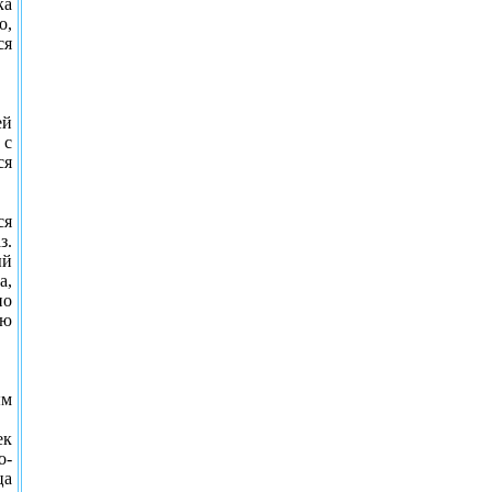
ка
о,
ся
ей
 с
ся
ся
з.
ый
а,
но
ую
ым
ек
о-
ца