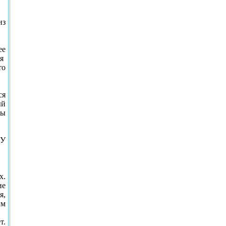
из
ее
я
то
ся
ый
ны
 У
х.
ие
я,
ым
т.