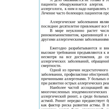
пациента обнаруживается алергия.
аллергологи,
к ним и надо направлять 
Лечение часто болеющих пациентов про
Аллергические заболевания явля
последнее десятилетие привлекают все 
В мире неуклонно растет число
риноконъюнктивитом, крапивницей и о
другими аллергическими заболеваниями
Ежегодно разрабатываются и вн
высокие требования предъявляются к и
несмотря на все достижения, до си
аллергических заболеваний, обращен
смертности.
Одной из причин недостаточного
заболевании, профилактике обострений
причинными аллергенами. У больных о
при развитии острых аллергических ре
Наиболее частой ассоциацией яв
многочисленных эпидемиологических 
аллергический ринит, а среди больны
астмой. Ринит нередко предшествует 
как фактор риска развития астмы. В