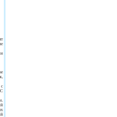
ят
ие
ии
ое
к,
 с
 С
и.
ий
их
ий