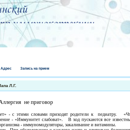
Адрес
Запись на прием
апа Л.Г.
Аллергия
не приговор
еет» - с этими словами приходят родители к
педиатру.
«Ч
чение - «Иммунитет слабоват».
В ход пускаются все известн
организма - иммуномодуляторы, закаливание и витамины.
том.
При обследовании у каждого часто и длительно болеюще