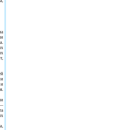
а,
на
ми
а.
их
ых
т,
ей
ии
 и
я.
ми
 —
та
их
а,