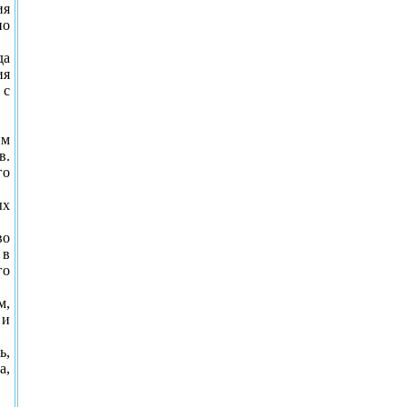
ия
по
да
ия
 с
им
в.
го
ых
во
 в
го
м,
 и
ь,
а,