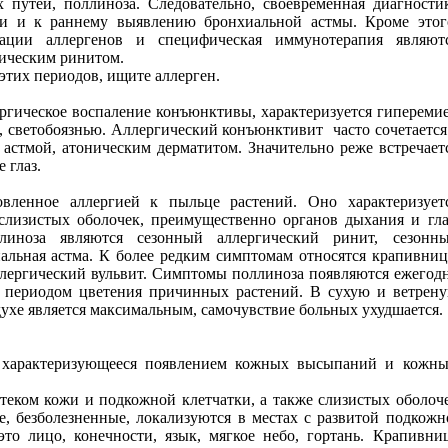
 путей, поллиноза. Следовательно, своевременная диагности
ти и к раннему выявлению бронхиальной астмы. Кроме этог
ации аллергенов и специфическая иммунотерапия являют
ическим ринитом.
 этих периодов, ищите аллерген.
ргическое воспаление конъюнктивы, характеризуется гипереми
м, светобоязнью. Аллергический конъюнктивит
часто сочетается
астмой, атоническим дерматитом. Значительно реже встречает
 глаз.
ловленное аллергией к пыльце растений. Оно характеризует
 слизистых оболочек, преимущественно органов дыхания и гла
иноза являются сезонный аллергический ринит, сезонн
альная астма. К более редким симптомам относятся крапивниц
ллергический вульвит. Симптомы поллиноза появляются ежегод
с периодом цветения причинных растений. В сухую и ветрен
духе является максимальным, самочувствие больных ухудшается.
 характеризующееся появлением кожных высыпаний и кожн
теком кожи и подкожной клетчатки, а также слизистых оболоч
, безболезненные, локализуются в местах с развитой подкожн
это лицо, конечности, язык, мягкое небо, гортань. Крапивни