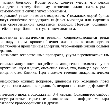
 жизни больного. Кроме этого, следует учесть, что реакц
, на даче, поэтому больному жизненно важно знать меры 
самопомощи в случае укуса насекомым.
ых реакций увеличивается с возрастом. У пожилых людей брига
огут ошибочно заподозрить инфаркт миокарда или нарушен
зать своевременной адекватной помощи. Поэтому больным
себе паспорт больного с указанием диагноза.
изованная аллергическая реакция, сопровождающаяся резк
 и нарушением кровоснабжения жизненно важных органо
лее тяжелым проявлением аллергии, угрожающим жизни больно
ерапии.
 вызывают лекарственные препараты, укусы перепончатокрыл
сколько минут после воздействия аллергена появляется чувст
вокружение, шум в ушах, онемение языка, губ, пальцев рук, боль
вница и отек Квинке. При тяжелом течении анафилактическо
.
 бледностью кожных покровов, цианозом губ, холодным пото
ртериального давления, одышкой, непроизвольными дефекацией
ического шока продолжается 3-4 недели. Сохраняется слабост
могут развиться серьезные осложнения — инфаркт миокард
озгового кровообращения и другие.