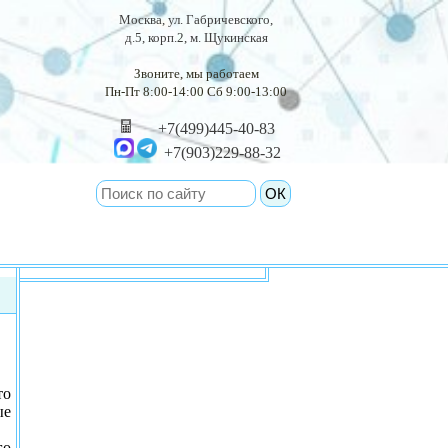
Москва, ул. Габричевского,
д.5, корп.2, м. Щукинская
Звоните, мы работаем
Пн-Пт 8:00-14:00 Сб 9:00-13:00
+7(499)445-40-83
+7(903)229-88-32
то
ые
го