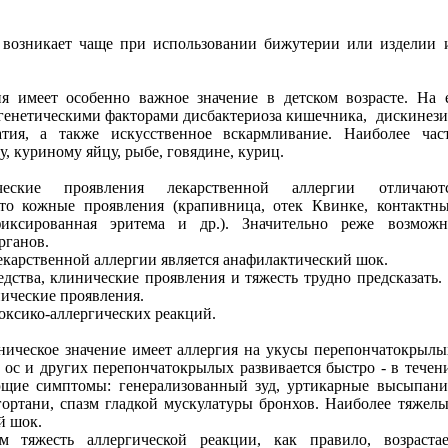
возникает чаще при использовании бижутерии или изделии 
я имеет особенно важное значение в детском возрасте. На 
 генетическими факторами дисбактериоза кишечника,
дискинези
тия, а также искусственное вскармливание. Наиболее час
у, куриному яйцу, рыбе, говядине, куриц.
ческие проявления лекарственной аллергии отличают
о кожные проявления (крапивница, отек Квинке, контактн
иксированная эритема и др.). Значительно реже возмож
рганов.
карственной аллергии является анафилактический шок.
дства, клинические проявления и тяжесть трудно предсказать.
ические проявления.
оксико-аллергических реакций.
ическое значение имеет аллергия на укусы перепончатокрылы
 ос и других перепончатокрылых развивается быстро - в течен
ющие симптомы: генерализованный зуд, уртикарные высыпани
 гортани, спазм гладкой мускулатуры бронхов. Наиболее тяжел
й шок.
тяжесть аллергической реакции, как правило, возрастае