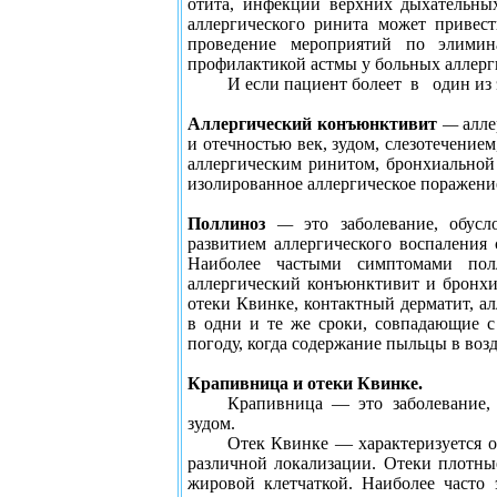
отита, инфекций верхних дыхательных
аллергического ринита может привес
проведение мероприятий по элимин
профилактикой астмы у больных аллерг
И если пациент болеет
в
один из
Аллергический конъюнктивит
—
алле
и отечностью век, зудом, слезотечение
аллергическим ринитом, бронхиальной 
изолированное аллергическое поражение
Поллиноз
—
это заболевание, обус
развитием аллергического воспаления
Наиболее частыми симптомами полл
аллергический конъюнктивит и бронхи
отеки Квинке, контактный дерматит, а
в одни и те же сроки, совпадающие 
погоду, когда содержание пыльцы в воз
Крапивница и отеки Квинке.
Крапивница — это заболевание,
зудом.
Отек Квинке — характеризуется о
различной локализации. Отеки плотные
жировой клетчаткой. Наиболее часто 