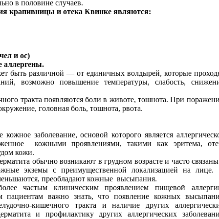
льно в половине случаев.
ия крапивницы и отека Квинке являются:
ел и ос)
 аллергены.
жет быть различной — от единичных волдырей, которые проход
аний, возможно повышение температуры, слабость, снижен
ного тракта появляются боли в животе, тошнота. При поражен
ружение, головная боль, тошнота, рвота.
кожное заболевание, основой которого является аллергическ
женное
кожными проявлениями, такими как эритема, оте
удом кожи.
ерматита обычно возникают в грудном возрасте и часто связаны
ожные экземы с преимущественной локализацией на лице.
уменьшаются, преобладают кожные
высыпания.
иболее частым клиническим проявлением пищевой аллерги
м пациентам важно знать, что появление кожных высыпан
лудочно-кишечного тракта и наличие других аллергическ
дерматита и профилактику других аллергических заболеван