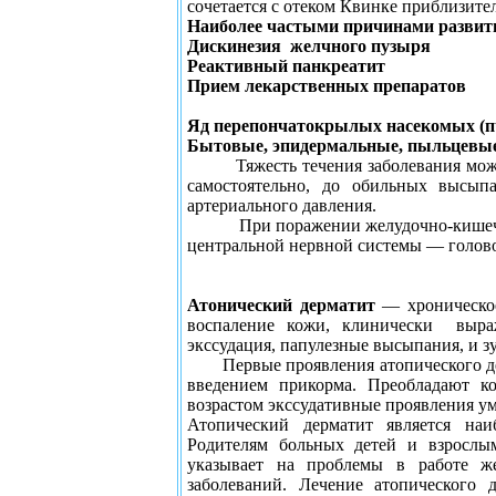
сочетается с отеком Квинке приблизите
Наиболее частыми причинами развит
Дискинезия
желчного пузыря
Реактивный панкреатит
Прием лекарственных препаратов
Яд перепончатокрылых насекомых (пч
Бытовые, эпидермальные, пыльцевые
Тяжесть течения заболевания мо
самостоятельно, до обильных высып
артериального давления.
При поражении желудочно-кишеч
центральной нервной системы — головок
Атонический дерматит
— хроническое 
воспаление кожи, клинически
выра
экссудация, папулезные высыпания, и з
Первые проявления атопического д
введением прикорма. Преобладают к
возрастом экссудативные проявления 
Атопический дерматит является на
Родителям больных детей и взрослы
указывает на проблемы в работе же
заболеваний. Лечение атопического 