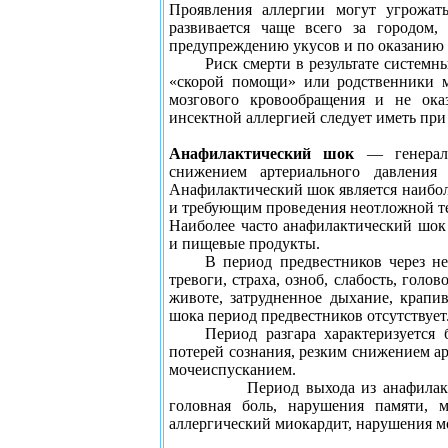
Проявления аллергии могут угрожать
развивается чаще всего за городом
предупреждению укусов и по оказанию 
Риск смерти в результате системн
«скорой помощи» или родственники м
мозгового кровообращения и не ока
инсектной аллергией следует иметь при 
Анафилактический шок
— генерал
снижением артериального давления
Анафилактический шок является наибо
и требующим проведения неотложной т
Наиболее часто анафилактический шок
и пищевые продукты.
В период предвестников через не
тревоги, страха, озноб, слабость, голо
животе, затрудненное дыхание, крапи
шока период предвестников отсутствует
Период разгара характеризуется
потерей сознания, резким снижением а
мочеиспусканием.
Период выхода из анафилакт
головная боль, нарушения памяти, 
аллергический миокардит, нарушения м