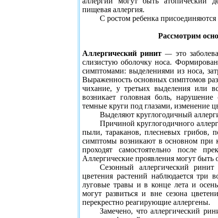
аллергии могут быть атопический де
пищевая аллергия.
С ростом ребенка присоединяются
Рассмотрим осно
Аллергический ринит
—
это заболев
слизистую оболочку носа. Формирован
симптомами: выделениями из носа, зат
Выраженность основных симптомов разл
чихание, у третьих выделения или в
возникает головная боль, нарушение
темные круги под глазами, изменение ц
Выделяют круглогодичный аллерг
Причиной круглогодичного аллерг
пыли, тараканов, плесневых грибов, 
симптомы возникают в основном при к
проходят самостоятельно после пре
Аллергические проявления могут быть 
Сезонный аллергический ринит 
цветения растений наблюдается три в
луговые травы и в конце лета и осен
могут развиться и вне сезона цвете
перекрестно реагирующие аллергены.
Замечено, что аллергический рин