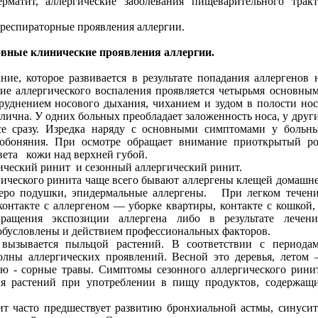
рматит, аллергические заболевания пищеварительного тракт
 респираторные проявления аллергии.
вные клинические проявления аллергии.
ание, которое развивается в результате попадания аллергенов 
ие аллергического воспаления проявляется четырьмя основны
руднением носового дыхания, чиханием и зудом в полости нос
ична. У одних больных преобладает заложенность носа, у друг
се сразу. Изредка наряду с основными симптомами у больн
 обоняния. При осмотре обращает внимание приоткрытый ро
вета
кожи над верхней губой.
ический ринит
и сезонный аллергический ринит.
ического ринита чаще всего бывают аллергены клещей домашн
перо подушки, эпидермальные аллергены.
При легком течен
онтакте с аллергеном — уборке квартиры, контакте с кошкой,
кращения экспозиции аллергена либо в результате лечени
обусловлены и действием профессиональных факторов.
вызывается пыльцой растений. В соответствии с периода
олны аллергических проявлений. Весной это деревья, летом
ью - сорные травы. Симптомы сезонного аллергического рини
ния растений при употреблении в пищу продуктов, содержащ
ит часто предшествует развитию бронхиальной астмы, синусит