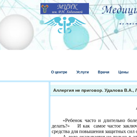
О центре
Услуги
Врачи
Цены
Аллергия не приговор. Удалова В.А., Л
«Ребенок часто и длительно бол
делать?»
И как
самое частое заклю
средства для повышения защитных сил 
А дело оказывается не только в э