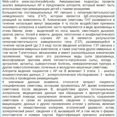
Web-сайте www.vaccinesafety.edu. Американские педиатры провели
анализ вакцинальных АР и предложили алгоритм, который может быть
использован при ревакцинации детей с такими реакциями.
Большинство поствакцинальных АР связано с гиперчувствительностью
немедленного типа (ГНТ), которая является IgE-опосредованной
реакцией на компоненты В. Клинические симптомы ГНТ развиваются в
течение нескольких минут (максимум 4 ч) после воздействия причинно
значимого аллергена и наиболее часто проявляются в виде крапивницы и
отека Квинке, реже - выделений из носа, кашля, свистящего дыхания,
хрипов, рвоты, болей в животе, диареи, гипотензии и анафилактического
шока. В некоторых случаях АР на В являются результатом
гиперчувствительности замедленного типа (ГЗТ), развивающейся в
течение часов-дней (до 2-3 нед) после введения аллргена. ГЗТ связана с
образованием иммунных комплексов, а также участием других иммунных, в
том числе Т-клеточных, механизмов и имеет разнообразные клинические
проявления. Чаще всего это различные виды сыпи (крапивница,
многоформная эритема и/или пятнисто-папулезная сыпь), иногда -
артралгии, артриты, сывороточная болезнь, геморрагическая пурпура и
другие гематологические, почечные и желудочно-кишечные симптомы.
Алгоритм ведения пациентов с АР на В включает 3 этапа: 1 - анализ
анамнестических данных; 2 - аллергологическое обследование; 3 - выбор
способа и проведение ревакцинации.
К ключевым данным анамнеза относятся: возраст пациента;
специфические симптомы, которыми проявлялась АР; время появления
симптомов после введения В; воздействие других потенциальных
аллергенов; медицинские данные при обращении к врачу/отделение
неотложной помощи; назначенное лечение; длительность сохранения
симптомов и сроки их разрешения; сведения о предшествующих
вакцинациях; данные о других проявлениях атопии у ребенка, включая
пищевую и лекарственную аллергию, атопический дерматит, астму,
аллергический ринит; сведения о В, вызвавшей АР, в том числе о фирме-
изготовителе и номере партии. Идентификация причинно значимого