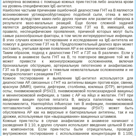
аллергена возможна с помощью кожных прик-тестов либо анализа крови
на уровень специфических IgE-антител.
Наиболее частыми причинами ошибочной диагностики ГНТ на В являются
возникновение уртикарной/уртикарно подобной сыпи, отека в месте
инъекции вследствие каких-либо других причин или развитие обморока в
результате вазо-вагальных реакций. Еще более сложной задачей
является дифференциальная диагностика ГЗТ на В, имеющей, как
правило, неспецифические проявления, причиной которых могут быть
самые разнообразные факторы, в том числе интеркуррентные инфекции.
В этих случаях кожное тестирование и исследование на IgE-антитела не
помогут в диагностике ГЗТ на В. Предположительный диагноз врач может
поставить, учитывая время появления АР и ее клинические симптомы.
Таким образом, подход к диагностике ГНТ и ГЗТ на В различен. Если у
ребенка в анамнезе была ГНТ на В, то повторное введение той же В
может привести к жизнеугрожающим осложнениям, включая
бронхиальную обструкцию, артериальную гипотензию и анафилаксию.
ГЗТ на В редко приводит к тяжелым нежелательным осложнениям и не
предрасполагает к реакциям ГНТ.
Кожное тестирование и выявление IgE-антител используется для
диагностики АР, связанных с ГНТ на антигены вакцин против кори, свинки,
краснухи (MMR); гриппа; дифтерии, столбняка, коклюша (DTP), ветряной
оспы; пневмококковой (PSV23, пневмококковой полисахаридной вакцины)
и менингококковой инфекции, а также с АР на яйцо и желатин. ГНТ при
введении вакцин против гепатита В, вируса папилломы человека,
полиомиелита, Haemophilus influenzae тип B инфекции, пневмококковой
гептавалентной конъюгированной вакцины (PSV7) может быть
обусловлена АР как на вирусные и бактериальные антигены, так и на
дрожжи, используемые при «выращивании» вакцинных штаммов.
Кожные прик-тесты в случае анафилаксии в анамнезе начинают с
разведения В 1:10, в других случаях используют введение цельной В или
ее компонентов. Если прик-тесты были отрицательны, проводят
внутрикожное тестирование с использованием концентрации В 1:100,