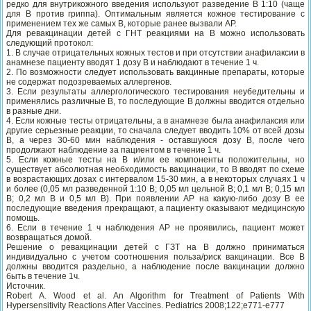
редко для внутрикожного введения используют разведение В 1:10 (чаще
для В против гриппа). Оптимальным является кожное тестирование с
применением тех же самых В, которые ранее вызвали АР.
Для ревакцинации детей с ГНТ реакциями на В можно использовать
следующий протокол:
1. В случае отрицательных кожных тестов и при отсутствии анафилаксии в
анамнезе пациенту вводят 1 дозу В и наблюдают в течение 1 ч.
2. По возможности следует использовать вакцинные препараты, которые
не содержат подозреваемых аллергенов.
3. Если результаты аллергологического тестирования неубедительны и
применялись различные В, то последующие В должны вводится отдельно
в разные дни.
4. Если кожные тесты отрицательны, а в анамнезе была анафилаксия или
другие серьезные реакции, то сначала следует вводить 10% от всей дозы
В, а через 30-60 мин наблюдения - оставшуюся дозу В, после чего
продолжают наблюдение за пациентом в течение 1 ч.
5. Если кожные тесты на В и/или ее компоненты положительны, но
существует абсолютная необходимость вакцинации, то В вводят по схеме
в возрастающих дозах с интервалом 15-30 мин, а в некоторых случаях 1 ч
и более (0,05 мл разведенной 1:10 В; 0,05 мл цельной В; 0,1 мл В; 0,15 мл
В; 0,2 мл В и 0,5 мл В). При появлении АР на какую-либо дозу В ее
последующие введения прекращают, а пациенту оказывают медицинскую
помощь.
6. Если в течение 1 ч наблюдения АР не проявились, пациент может
возвращаться домой.
Решение о ревакцинации детей с ГЗТ на В должно приниматься
индивидуально с учетом соотношения польза/риск вакцинации. Все В
должны вводится раздельно, а наблюдение после вакцинации должно
быть в течение 1ч.
Источник.
Robert A. Wood et al. An Algorithm for Treatment of Patients With
Hypersensitivity Reactions After Vaccines. Pediatrics 2008;122;e771-e777