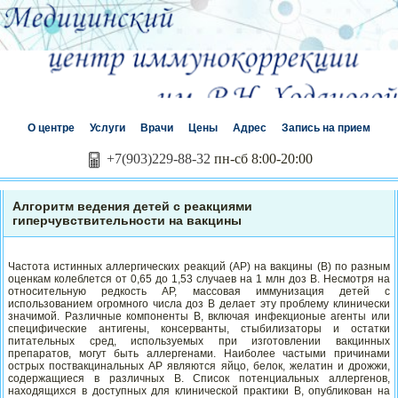
О центре
Услуги
Врачи
Цены
Адрес
Запись на прием
+7(903)229-88-32
пн-сб 8:00-20:00
Алгоритм ведения детей с реакциями
гиперчувствительности на вакцины
Частота истинных аллергических реакций (АР) на вакцины (В) по разным
оценкам колеблется от 0,65 до 1,53 случаев на 1 млн доз В. Несмотря на
относительную редкость АР, массовая иммунизация детей с
использованием огромного числа доз В делает эту проблему клинически
значимой. Различные компоненты В, включая инфекционые агенты или
специфические антигены, консерванты, стыбилизаторы и остатки
питательных сред, используемых при изготовлении вакцинных
препаратов, могут быть аллергенами. Наиболее частыми причинами
острых поствакцинальных АР являются яйцо, белок, желатин и дрожжи,
содержащиеся в различных В. Список потенциальных аллергенов,
находящихся в доступных для клинической практики В, опубликован на