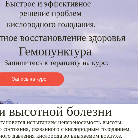
ое и эффективное
ение проблем
одного голодания.
становление здоровья
опунктура
 к терапевту на курс:
Запись на курс
 высотной болезни
ановится испытанием непереносимость высоты.
 состояния, связанного с кислородным голоданием,
ного давления кислорода во вдыхаемом воздухе,