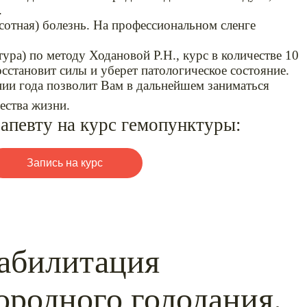
.
отная) болезнь. На профессиональном сленге
а) по методу Ходановой Р.Н., курс в количестве 10
сстановит силы и уберет патологическое состояние.
ии года позволит Вам в дальнейшем заниматься
ества жизни.
вту на курс гемопунктуры:
Запись на курс
абилитация
ородного голодания.