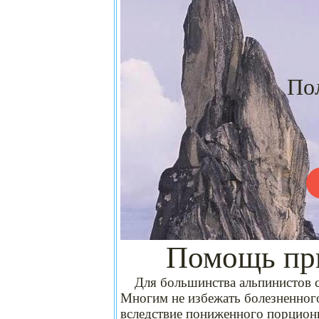
Быстр
реш
кислор
Полное вос
Гем
Запишитесь
Помощь при
Для большинства альпинистов ст
Многим не избежать болезненного
вследствие пониженного порцион